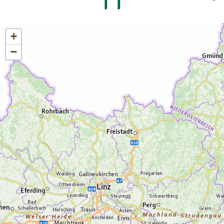
Naturparkhaus im Bergsteigerdorf Ginzling
und in der Tyrolia Mayrhofen erhältllich!
+
−