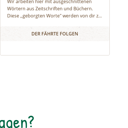
Wir arbeiten hier mit ausgeschnittenen
Wörtern aus Zeitschriften und Büchern.
Diese ,,geborgten Worte" werden von dir zu
einem individuellen Text neu
Wort Collage
zusammengesetzt. Die Worte können
DER FÄHRTE FOLGEN
herumgeschoben oder zurechtgeschnitten
werden, bis eine für dich stimmige Essenz
davon übrig bleibt. Durch diese
Collagetechnik entstehen Bilder im Kopf.
Diese Bilder und momentane Gefühle
können im Anschluss mit unterschiedlichen
Materealien auf Papier gemalt werden. Der
zuvor entstandene Text wird als Abschluss
auf das gemalte Bild geklebt.
Tagen?