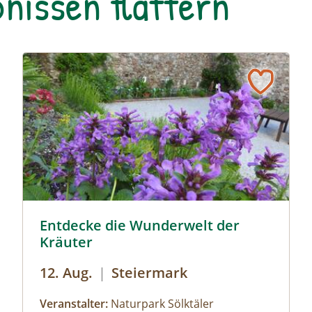
nissen flattern
Sölker Jesuitengarten - Kräuterlehr- und Schaugarten 
Entdecke die Wunderwelt der
Kräuter
12. Aug.
|
Steiermark
Veranstalter:
Naturpark Sölktäler