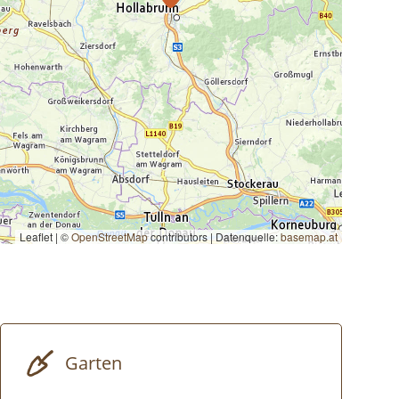
Leaflet | ©
OpenStreetMap
contributors
|
Datenquelle:
basemap.at
Garten