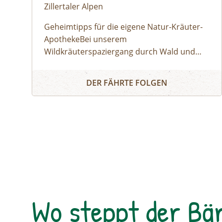
Zillertaler Alpen
Geheimtipps für die eigene Natur-Kräuter-
ApothekeBei unserem
Wildkräuterspaziergang durch Wald und
Wiese entlocken wir der Natur im Tuxertal
WILDKRÄUTERSPAZIERGANG IN TUX
die Geheimnisse über die Heilkräfte der
DER FÄHRTE FOLGEN
Alpenkräuter. Diese tolle Natur-Apotheke ist
vor unserer Haustür. Der richtige
Sammelzeitpunkt wird von den Jahreszeiten
bestimmt. Zu jeder Zeit sind wahre Schätze
zu fi nden. Wir besprechen altes Wissen von
Kräutern, Baum-Harzen und Wurzeln und
entdecken die vielfältigen Anwendungs- und
Verarbeitungsmöglichkeiten. Vom
Treffpunkt aus geht´s in Richtung
Wo steppt der Bä
Bichlalm.BUCH-TIPP: Gottfried Hochgruber:
Heilkräuter, Die Apotheke der Natur – Im