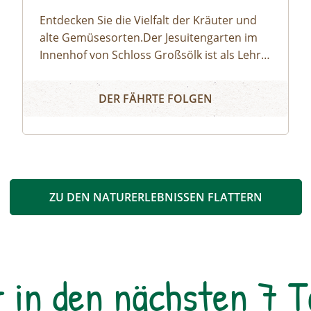
Entdecken Sie die Vielfalt der Kräuter und
alte Gemüsesorten.Der Jesuitengarten im
Innenhof von Schloss Großsölk ist als Lehr-
und Schaugarten anerkannt. Neben Blumen
Entdecke die Wunderwelt der Kräuter
gedeihen hier viele Heil- und Gewürzkräuter
DER FÄHRTE FOLGEN
sowie neue und alte, in Vergessenheit
geratene Gemüsesorten. Während die
Erwachsenen an der Kräuterführung mit
Martha teilnehmen, können die Kinder bei
einer Kinderführung einen lustigen Streifzug
durch den Jesuitengarten machen.Dauer: 2
ZU DEN NATURERLEBNISSEN FLATTERN
StundenKosten: Erwachsene € 14,- | Kinder
(6-14 Jahre) € 10,- | gratis mit der
Sommercard
r in den nächsten 7 