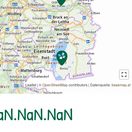
Leaflet | ©
OpenStreetMap
contributors
|
Datenquelle:
basemap.at
NaN.NaN.NaN