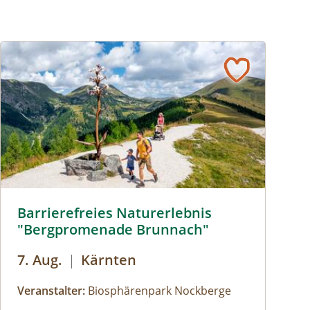
Barrierefreies Naturerelbnis © Michael Stabentheiner
Barrierefreies Naturerlebnis
"Bergpromenade Brunnach"
7. Aug.
|
Kärnten
Veranstalter:
Biosphärenpark Nockberge