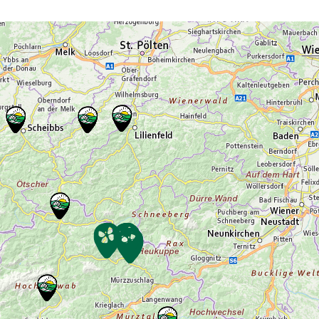
Programm in EckartsauMi – Programm im
Nationalparkzentrum im Schloss Orth an
der DonauDo & Fr – Programm in
EckartsauVerpflegung: Lunchpakete & 1x
Grillen am Lagefeuer, Getränke