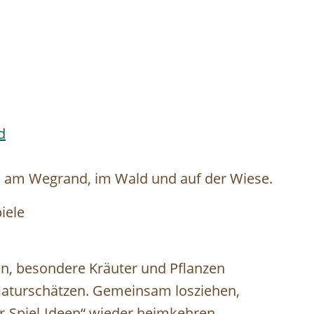
d
ll: am Wegrand, im Wald und auf der Wiese.
iele
en, besondere Kräuter und Pflanzen
Naturschätzen. Gemeinsam losziehen,
r-Spiel-Ideen“ wieder heimkehren.