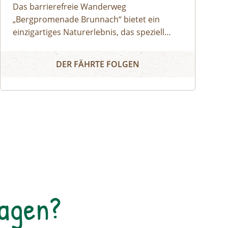
Das barrierefreie Wanderweg
„Bergpromenade Brunnach“ bietet ein
einzigartiges Naturerlebnis, das speziell
darauf ausgerichtet ist auch Menschen mit
Barrierefreies Naturerlebnis "Bergpromenade Brunnach"
Mobilitätseinschränkungen oder Familien
DER FÄHRTE FOLGEN
mit Kinderwägen die Schönheit der Alm
näherzubringen. Ein besonderes Highlight
ist der Speicklehrpfad entlang der
Promenade. Gemeinsam mit einem/einer
Biosphärenpark-Ranger: in erkunden Sie
diesen Weg und erfahren die Bedeutung
und Einzigartigkeit der heimischen
Speikpflanze.
Tagen?