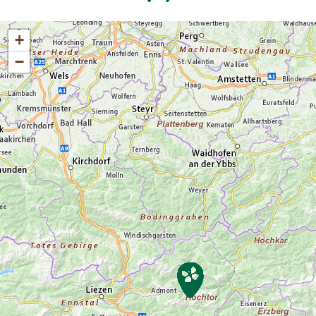
Grenzwachturm des Eisernen Vorhangs
lässt sich das Ausmaß des zweitgrößten
+
Schilfgürtels Europas erahnen. Treffpunkt
−
der Tour ist beim Nationalparkzentrum. Von
hier aus fährt man mit dem Fahrrad in das
Teilgebiet des Nationalparks. Eigenes
Fahrrad ist zwingend erforderlich, kann
aber bei regionalen Fahrradverleihen gegen
eine geringe Gebühr ausgeliehen werden.
Ausrüstung: Eigenes Fahrrad, festes
Schuhwerk, dem Wetter angepasste
Kleidung (Sonnen-, Regen- und/oder
Windschutz), Trinkflasche Anmeldung bis
spätestens 16 Uhr des Vortages. Die Tour
findet bei jedem Wetter statt. Wir behalten
uns das Recht vor, den Inhalt der Tour
flexibel zu gestalten und an die jeweiligen
Wetterbedingungen anzupassen.