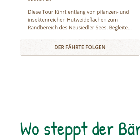
Diese Tour führt entlang von pflanzen- und
insektenreichen Hutweideflächen zum
Randbereich des Neusiedler Sees. Begleite
unsere Ranger:innen in eines der schönsten
Sandeck: Ein Blick in die Naturzone - Fahrradtour
Teilgebiete des Nationalparks. Je nach
DER FÄHRTE FOLGEN
Wasserstand entdeckst du im schlammigen
Uferbereich Watvögel bei der Futtersuche
oder Seidenreiher und Löffler bei der Jagd
nach Fischen. Mit etwas Glück siehst du
auch Graurinder und Wasserbüffel am
Nordende ihrer weitläufigen Koppel. Im
Sandeck selbst triffst du auf die Weißen
Esel, deren Aufgabe es ist, den seltenen
Sandlebensraum offen zu halten. Zum
Wo steppt der Bä
Abschluss der Tour wartet ein Blick in eine
für den Menschen unzugängliche
Naturzone. Von einem ehemaligen