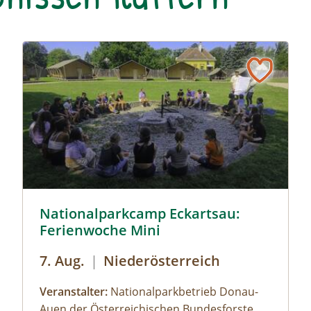
© Siehe Veranstalter
© Cornelia Gillmann
Nationalparkcamp Eckartsau:
Ferienwoche Mini
7. Aug.
|
Niederösterreich
Veranstalter:
Nationalparkbetrieb Donau-
Auen der Österreichischen Bundesforste