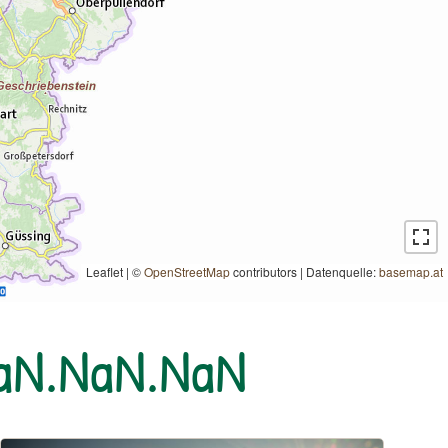
Leaflet | ©
OpenStreetMap
contributors
|
Datenquelle:
basemap.at
NaN.NaN.NaN