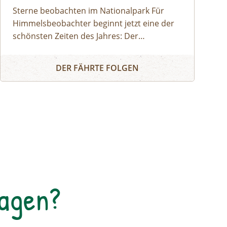
Sterne beobachten im Nationalpark Für
Himmelsbeobachter beginnt jetzt eine der
schönsten Zeiten des Jahres: Der
Meteorschauer der Perseiden ist im Anflug
Von Sternschnuppen und anderen Himmelskörpern
und verspricht wieder ein beeindruckendes
DER FÄHRTE FOLGEN
Schauspiel am Nachthimmel. Wer in den
kommenden Wochen den Blick gen
Nordosten richtet, hat gute Chancen,
zahlreiche Sternschnuppen zu entdecken.
Die neue Aussichtswarte 'Umlaufblick'
bietet hierfür fernab künstlicher
Lichtquellen optimale Bedingungen. Erleben
Sie mit Nationalpark Ranger Bernhard
Schedlmayer die Natur bei Nacht und
Tagen?
lassen Sie sich von den 'Tränen des
Laurentius', wie die Sternschnuppen auch
im Volksmund genannt werden, verzaubern.
Unser Ranger führt Sie auch in die Kunst