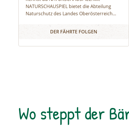
NATURSCHAUSPIEL bietet die Abteilung
Naturschutz des Landes Oberösterreich
Angebote für Erlebnisse in der Natur, die
Naturerlebnis
gleichzeitig Wissen über den Wert und den
DER FÄHRTE FOLGEN
Schutz der Natur vermitteln. ⁠⁠Finde dein
Highlight!⁠Aktuell kannst du aus 200
geführten Touren in ganz Oberösterreich
wählen: Egal ob Lamatour, Flussexpedition,
Pflanzenworkshops oder Bergerlebnis – es
ist für jede Altersgruppe etwas dabei.⁠⁠So
geht's:⁠Melde dich zu einem Termin aus dem
Veranstaltungskalender an oder organisiere
dein privates NATURSCHAUSPIEL: Jede Tour
kann auf Anfrage zu individuell vereinbarten
Wo steppt der Bä
Terminen durchgeführt werden. ⁠