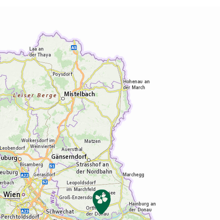
der Sternenbeobachtung ein und erzählt
Wissenswertes über Sternbilder und
Planeten. Treffpunkt: Parkplatz Ruine Kaja,
Merkersdorf Dauer: ca. 2,5 Std. Kosten:
Erwachsene € 14,- Anmeldung bis 15.00 Uhr
des Vortages. Anspruch der Tour: Mit festen
Wanderschuhen