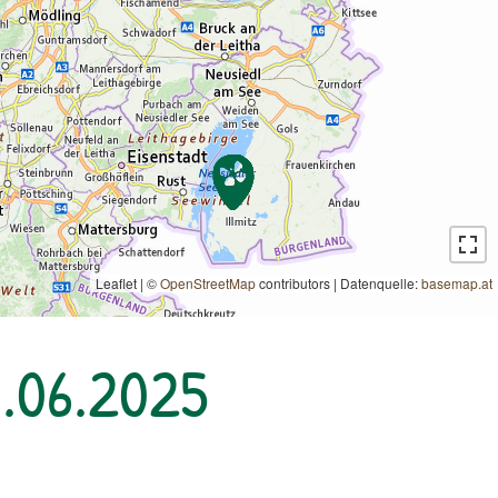
Leaflet | ©
OpenStreetMap
contributors
|
Datenquelle:
basemap.at
.06.2025