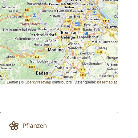
Leaflet | ©
OpenStreetMap
contributors
|
Datenquelle:
basemap.at
Pflanzen