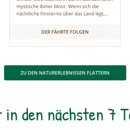
mystische Ibmer Moor. Wenn sich die
nächtliche Finsternis über das Land legt,
machen wir uns auf ins Ibmer Moor. In
Irrlichter und Moorgeister
diesem größten Moorkomplex Österreichs
DER FÄHRTE FOLGEN
finden seltene Tiere und Pflanzen ideale
Lebensbedingungen. Wir spüren im
Laternenschein die beeindruckende
Stimmung und Mystik dieser
sagenumwobenen Urlandschaft und
ergründen so manches
ZU DEN NATURERLEBNISSEN FLATTERN
Moorgeheimnis.Infos und Buchung:
r in den nächsten 7 