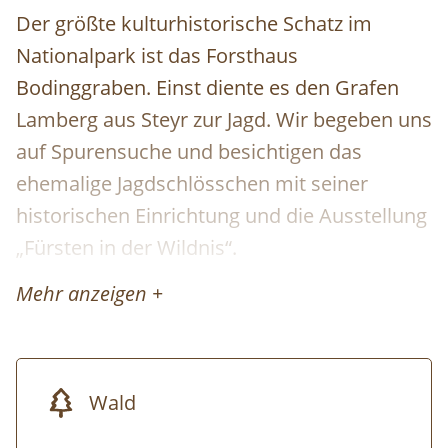
Der größte kulturhistorische Schatz im
Nationalpark ist das Forsthaus
Bodinggraben. Einst diente es den Grafen
Lamberg aus Steyr zur Jagd. Wir begeben uns
auf Spurensuche und besichtigen das
ehemalige Jagdschlösschen mit seiner
historischen Einrichtung und die Ausstellung
„Fürsten in der Wildnis“.
Mehr anzeigen +
Im Anschluss an diese Führung findet die
Augmented Reality Tour
statt:
Info &
Buchung...
Wald
Einkehrmöglichkeit: Jausenstation
Jagahäusl
im Bodinggraben