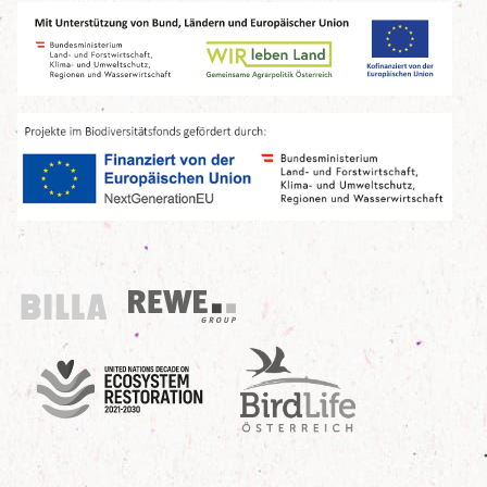
Billa
REWE Group
UN Decade
Birdlife