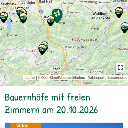
Leaflet | ©
OpenStreetMap
contributors
|
Datenquelle:
basemap.at
Bauernhöfe mit freien
Zimmern am 20.10.2026
Urlaub am Bauernhof: Bio Bauernhof Kurzeck