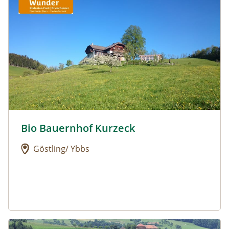
Bio Bauernhof Kurzeck
Urlaub am Bauernhof: Bio Bauernhof Kurzeck
Göstling/ Ybbs
Urlaub am Bauernhof: Dorferhof