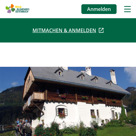
Anmelden
Benutzermenü
MITMACHEN & ANMELDEN
Direkt
zum
Inhalt