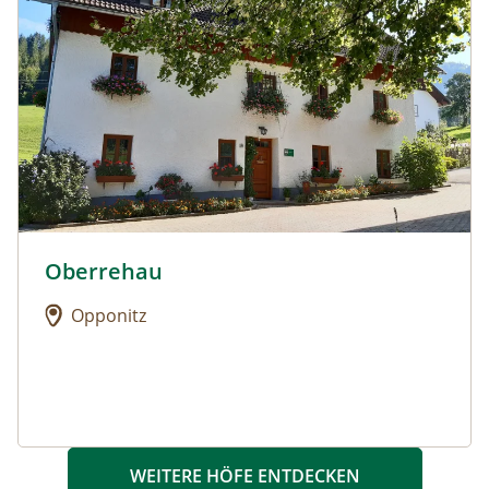
Oberrehau
Urlaub am Bauernhof: Oberrehau
Opponitz
WEITERE HÖFE ENTDECKEN