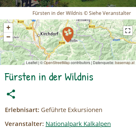
Fürsten in der Wildnis © Siehe Veranstalter
+
−
Leaflet | ©
OpenStreetMap
contributors
|
Datenquelle:
basemap.at
Fürsten in der Wildnis
Erlebnisart:
Geführte Exkursionen
Veranstalter:
Nationalpark Kalkalpen