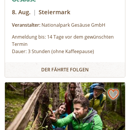
8. Aug.
|
Steiermark
Veranstalter:
Nationalpark Gesäuse GmbH
Anmeldung bis: 14 Tage vor dem gewünschten
Termin
Dauer: 3 Stunden (ohne Kaffeepause)
Zu den schönsten Plätzen im Nationalpark
Panoramarundfahrt im Nationalpark Gesäuse
Gesäuse mit Nationalpark Ranger:in – wilde
DER FÄHRTE FOLGEN
Natur und besondere Orte.
Gruppen mit eigenem Reisebus
Bus muss gestellt werden. Auf Wunsch ist eine
Kaffeepause im Nationalpark Pavillon
Gstatterboden möglich (nicht im Preis
inkludiert, muss selbst organisiert
werden).Wetterfeste Bekleidung und festes
Schuhwerk für Zwischenstopps ist