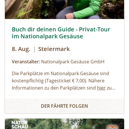
empfehlenswert.
Buch dir deinen Guide - Privat-Tour im Nationalpark Ges
Buch dir deinen Guide - Privat-Tour
im Nationalpark Gesäuse
8. Aug.
|
Steiermark
Veranstalter:
Nationalpark Gesäuse GmbH
Die Parkplätze im Nationalpark Gesäuse sind
kostenpflichtig (Tagesticket € 7,00). Nähere
Informationen zu den Parkplätzen sind
hier
zu
finden. Allgemeine Informationen zur Anreise in
Erwachsene, Jugendliche
Buch dir deinen Guide - Privat-Tour im Nationalpark Ges
den Nationalpark Gesäuse stehen
Familien, Erwachsene mit Kindern
hier
zur
DER FÄHRTE FOLGEN
Verfügung.
Kinder und Jugendliche
Gruppen