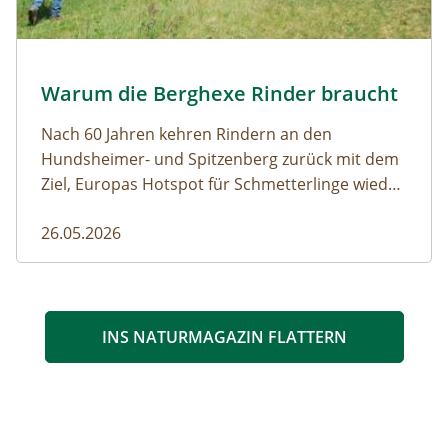
Almauftrieb © N. Razumovsky
Warum die Berghexe Rinder braucht
Naturmagazin: Warum die Berghexe Rinder braucht
Nach 60 Jahren kehren Rindern an den
Hundsheimer- und Spitzenberg zurück mit dem
Ziel, Europas Hotspot für Schmetterlinge wieder
aufleben zu lassen.
26.05.2026
INS NATURMAGAZIN FLATTERN