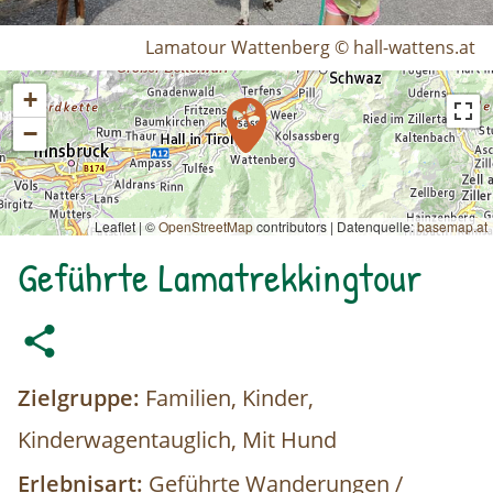
Lamatour Wattenberg © hall-wattens.at
+
−
Leaflet | ©
OpenStreetMap
contributors
|
Datenquelle:
basemap.at
Geführte Lamatrekkingtour
Zielgruppe:
Familien, Kinder,
Kinderwagentauglich, Mit Hund
Erlebnisart:
Geführte Wanderungen /