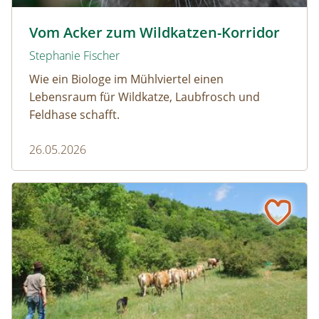
Wildkatze © D. Manhart
Vom Acker zum Wildkatzen-Korridor
Stephanie Fischer
Wie ein Biologe im Mühlviertel einen
Lebensraum für Wildkatze, Laubfrosch und
Feldhase schafft.
26.05.2026
Naturmagazin: Warum die Berghexe Rinder braucht
Warum die Berghexe Rinder braucht