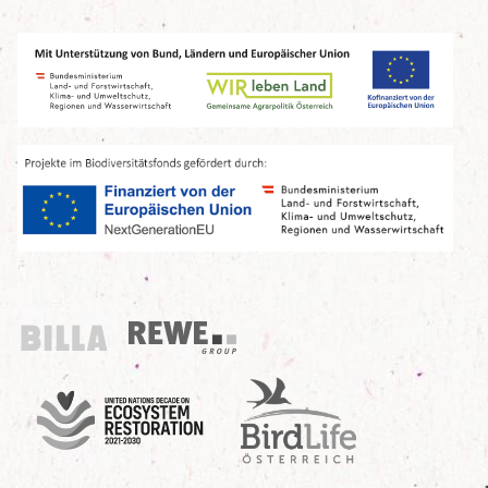
Billa
REWE Group
UN Decade
Birdlife