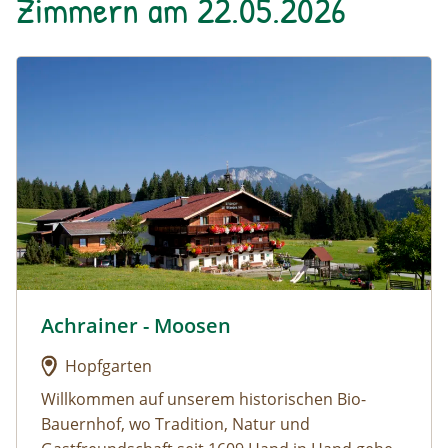
Zimmern am 22.05.2026
Urlaub am Bauernhof: Achrainer - Moosen
Achrainer - Moosen
Urlaub am Bauernhof: Achrainer - Moosen
Hopfgarten
Willkommen auf unserem historischen Bio-
Bauernhof, wo Tradition, Natur und