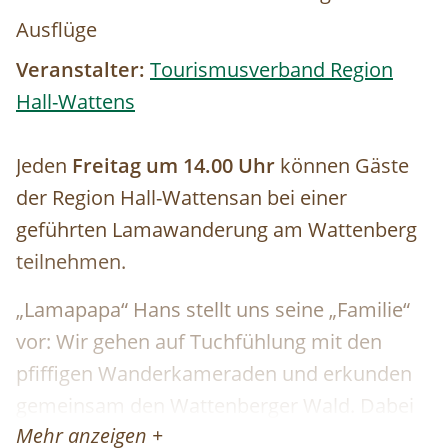
Ausflüge
Veranstalter:
Tourismusverband Region
Hall-Wattens
Jeden
Freitag um 14.00 Uhr
können Gäste
der Region Hall-Wattensan bei einer
geführten Lamawanderung am Wattenberg
teilnehmen.
„Lamapapa“ Hans stellt uns seine „Familie“
vor: Wir gehen auf Tuchfühlung mit den
pfiffigen Wanderkameraden und erkunden
gemeinsam den Wattenberger Wald. Dabei
Mehr anzeigen +
erfahren wir viel Neues über die