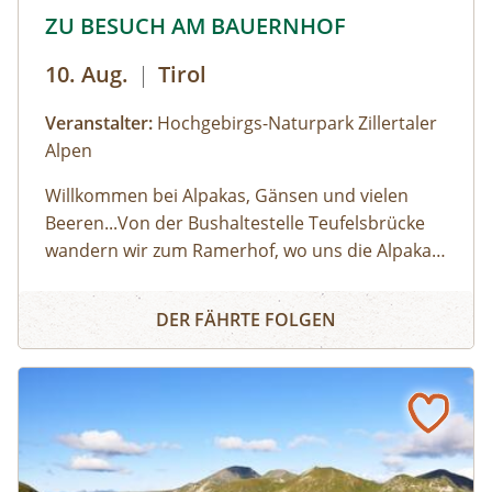
© © Hochgebirgs-Naturpark Zillertaler Alpen
ZU BESUCH AM BAUERNHOF
10. Aug.
|
Tirol
Veranstalter:
Hochgebirgs-Naturpark Zillertaler
Alpen
Willkommen bei Alpakas, Gänsen und vielen
Beeren...Von der Bushaltestelle Teufelsbrücke
wandern wir zum Ramerhof, wo uns die Alpakas
und eine Schar Gänse, Hühner und Enten
ZU BESUCH AM BAUERNHOF
begrüßen. Angelika und Michael Troppmair sind
DER FÄHRTE FOLGEN
Naturpark-Spezialitätenpartner. Sie produzieren
mit viel Liebe zur Natur Obst, Beeren, Getreide
und Gemüse auf ihrer kleinen Landwirtschaft in
Finkenberg. Wir helfen beim Füttern der Tiere
und lernen die Besonderheiten und Charakter
der Tiere am Hof kennen. Was brauchen Alpakas