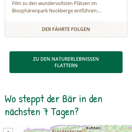
Film zu den wundervollsten Plätzen im
Biosphärenpark Nockberge entführen:
Staunen Sie über die atemberaubende Tierwelt
3D - Filmerlebnis - grüne Inseln im Strom der Zeit (Bad K
und erfahren Sie mehr über die einmalige Flora!
DER FÄHRTE FOLGEN
ZU DEN NATURERLEBNISSEN
FLATTERN
Wo steppt der Bär in den
nächsten 7 Tagen?