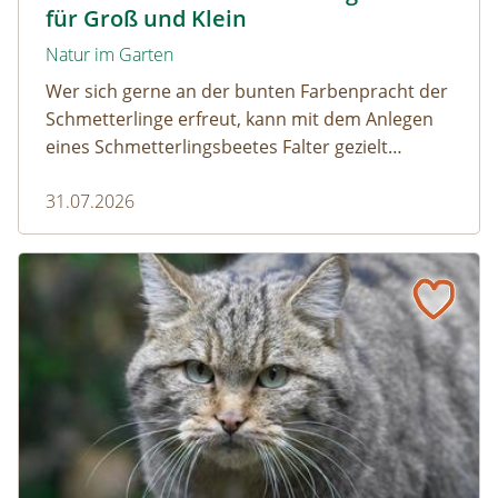
für Groß und Klein
Natur im Garten
Wer sich gerne an der bunten Farbenpracht der
Schmetterlinge erfreut, kann mit dem Anlegen
eines Schmetterlingsbeetes Falter gezielt
anlocken. Doch auch Raupenfutterpflanzen
31.07.2026
dürfen ausreichend mitgedacht werden. Denn
ohne Raupen gibt es keine schönen
Schmetterlinge!
Vom Acker zum Wildkatzen-Korridor