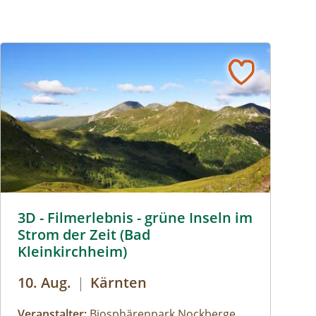
3D Filmerlebnis - grüne Inseln im Strom der Zeit © Heinz M
3D - Filmerlebnis - grüne Inseln im
Strom der Zeit (Bad
Kleinkirchheim)
10. Aug.
|
Kärnten
Veranstalter:
Biosphärenpark Nockberge