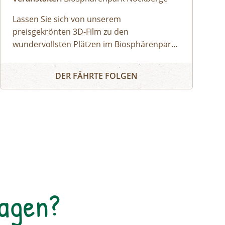
Lassen Sie sich von unserem
preisgekrönten 3D-Film zu den
wundervollsten Plätzen im Biosphärenpark
Nockberge entführen:
3D - Filmerlebnis - grüne Inseln im Strom der Zeit (Bad Klei
Staunen Sie über die atemberaubende
DER FÄHRTE FOLGEN
Tierwelt und erfahren Sie mehr über die
einmalige Flora!
Tagen?