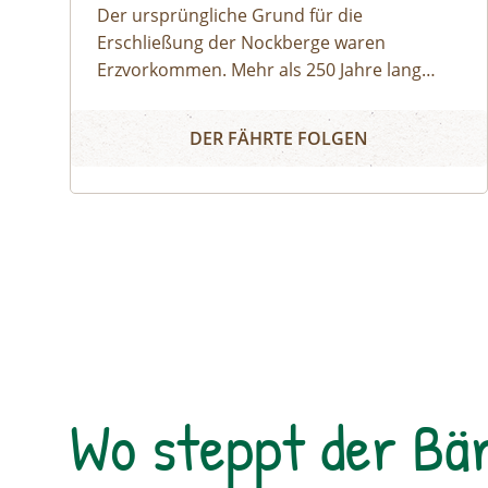
Der ursprüngliche Grund für die
Erschließung der Nockberge waren
Erzvorkommen. Mehr als 250 Jahre lang
hatte der Bergbau in den Nockbergen
Auf den Spuren des Bergbaus - Familienwanderun
Tradition. Mit dem Niedergang der
DER FÄHRTE FOLGEN
Eisengewinnung infolge mangelnder
Rentabilität spielte die Berglandwirtschaft
als Lebensgrundlage der Bevölkerung eine
zunehmend wichtige Rolle.
Wo steppt der Bä