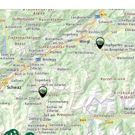
gesunder Boden so wichtig ist und was
einen Demeter-Bauernhof so besonders
macht. Nach einem herzlichen Abschied
wandern wir gemütlich zur Bushaltestelle
zurück.