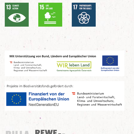
Billa
REWE Group