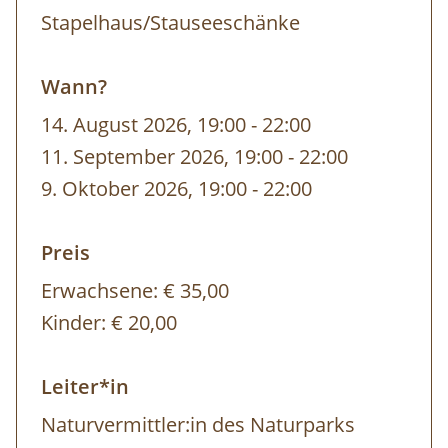
Eintritt in den Naturpark Ötscher-
Stapelhaus/Stauseeschänke
Tormäuer
Wann?
14. August 2026, 19:00
-
bis
22:00
Dauer
: ca. 3 Stunden
11. September 2026, 19:00
-
bis
22:00
Ausrüstung:
gutes Schuhwerk, angepasste
9. Oktober 2026, 19:00
-
bis
22:00
Kleidung
Anmeldung erforderlich!
Preis
Erwachsene:
€ 35,00
Kinder:
€ 20,00
Leiter*in
Naturvermittler:in des Naturparks