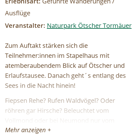
Erlebnisart:
Geführte Wanderungen /
Ausflüge
Veranstalter:
Naturpark Ötscher Tormäuer
Zum Auftakt stärken sich die
Teilnehmer:innen im Stapelhaus mit
atemberaubendem Blick auf Ötscher und
Erlaufstausee. Danach geht´s entlang des
Sees in die Nacht hinein!
Fiepsen Rehe? Rufen Waldvögel? Oder
röhren gar Hirsche? Beleuchtet vom
Vollmond oder bei Neumond nur vom
Mehr anzeigen +
Sternenhimmel macht sich die Gruppe auf,