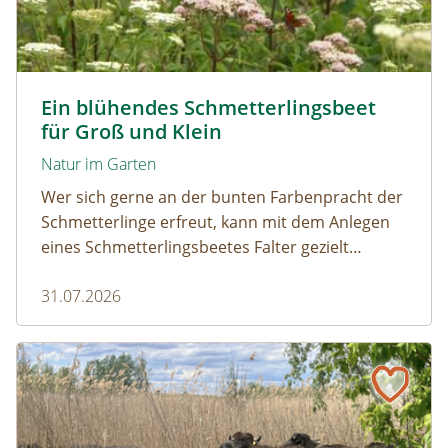
Tagpfauenaugen auf Wasserdost © Marion Jaros
Ein blühendes Schmetterlingsbeet
für Groß und Klein
Natur im Garten
Wer sich gerne an der bunten Farbenpracht der
Schmetterlinge erfreut, kann mit dem Anlegen
eines Schmetterlingsbeetes Falter gezielt
anlocken. Doch auch Raupenfutterpflanzen
31.07.2026
dürfen ausreichend mitgedacht werden. Denn
ohne Raupen gibt es keine schönen
Schmetterlinge!
Naturmagazin: Die Rückkehr der Big Five im Weinviertel
Die Rückkehr der Big Five im Weinviertel