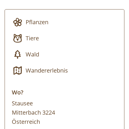
die nächtlichen Klänge zu ergründen.
Erfahren Sie auch mehr rund um das
Pflanzen
Naturnachtgebiet Eisenwurzen
. Gemeinsam
setzen sich die Nationalparke Kalkalpen und
Tiere
Gesäuse sowie die Naturparke Steirische
und Niederösterreichische Eisenwurzen und
Wald
der Naturpark Ötscher-Tormäuer für
weniger Licht und mehr Sterne in der Nacht
Wandererlebnis
ein.
Wo?
Inkludierte Leistungen:
Stausee
Begleitung durch eine:n
Mitterbach 3224
Naturvermittler:in
Österreich
Regionale Köstlichkeiten im Stapelhaus