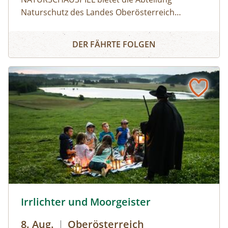
Naturschutz des Landes Oberösterreich
Angebote für Erlebnisse in der Natur, die
Naturerlebnis
gleichzeitig Wissen über den Wert und den
DER FÄHRTE FOLGEN
Schutz der Natur vermitteln. ⁠⁠Finde dein
Highlight!⁠Aktuell kannst du aus 200 geführten
Touren in ganz Oberösterreich wählen: Egal ob
Lamatour, Flussexpedition, Pflanzenworkshops
oder Bergerlebnis – es ist für jede Altersgruppe
etwas dabei.⁠⁠So geht's:⁠Melde dich zu einem
Termin aus dem Veranstaltungskalender an
oder organisiere dein privates
NATURSCHAUSPIEL: Jede Tour kann auf Anfrage
zu individuell vereinbarten Terminen
durchgeführt werden. ⁠
© Brothers Studio
Irrlichter und Moorgeister
8. Aug.
|
Oberösterreich