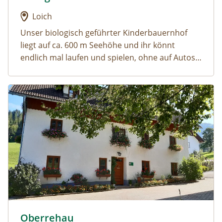
Loich
Unser biologisch geführter Kinderbauernhof
liegt auf ca. 600 m Seehöhe und ihr könnt
endlich mal laufen und spielen, ohne auf Autos
und Straße aufzupassen. Kuschelt mit vielen
unserer Tiere oder geht sogar mit einigen von
Urlaub am Bauernhof: Oberrehau
ihnen spazieren, entspannt in einer der
Hängematten, oder spaziert durch unseren
hauseigenen Märchenwald.
Oberrehau
Urlaub am Bauernhof: Oberrehau