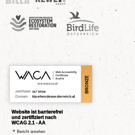
UN Decade
Birdlife