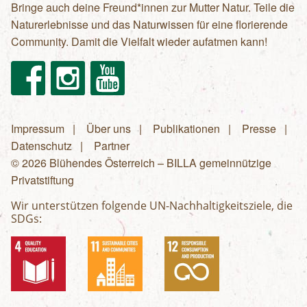
Bringe auch deine Freund*innen zur Mutter Natur. Teile die
Naturerlebnisse und das Naturwissen für eine florierende
Community. Damit die Vielfalt wieder aufatmen kann!
Facebook
Instagram
Youtube
Impressum
Über uns
Publikationen
Presse
Fußzeilenmenü
Datenschutz
Partner
© 2026 Blühendes Österreich – BILLA gemeinnützige
Privatstiftung
Wir unterstützen folgende UN-Nachhaltigkeitsziele, die
SDGs: