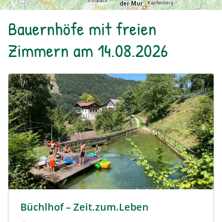
Bauernhöfe mit freien
Zimmern am 14.08.2026
Urlaub am Bauernhof: Büchlhof – Zeit.zum.Leben
Büchlhof – Zeit.zum.Leben
Urlaub am Bauernhof: Büchlhof – Zeit.zum.Leben