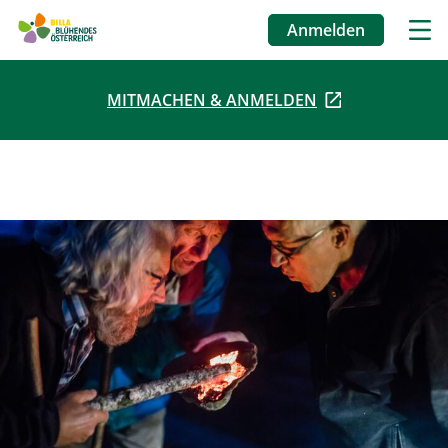
Anmelden
Benutzermenü
MITMACHEN & ANMELDEN
Direkt
zum
Inhalt