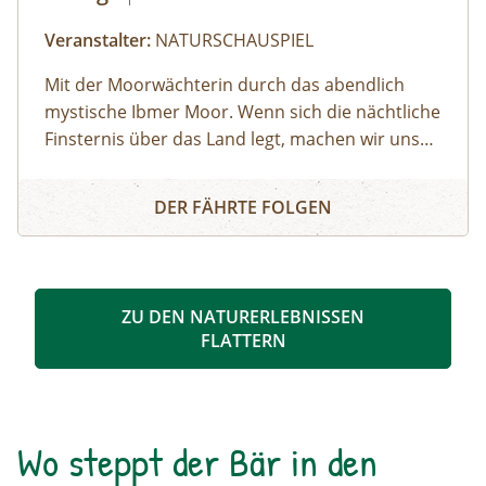
Veranstalter:
NATURSCHAUSPIEL
Mit der Moorwächterin durch das abendlich
mystische Ibmer Moor. Wenn sich die nächtliche
Finsternis über das Land legt, machen wir uns
auf ins Ibmer Moor. In diesem größten
Irrlichter und Moorgeister
Moorkomplex Österreichs finden seltene Tiere
DER FÄHRTE FOLGEN
und Pflanzen ideale Lebensbedingungen. Wir
spüren im Laternenschein die beeindruckende
Stimmung und Mystik dieser sagenumwobenen
Urlandschaft und ergründen so manches
ZU DEN NATURERLEBNISSEN
Moorgeheimnis.Infos und Buchung:
FLATTERN
Wo steppt der Bär in den