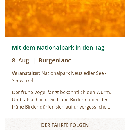
Mit dem Nationalpark in den Tag © Siehe Veranstalter
Mit dem Nationalpark in den Tag
8. Aug.
|
Burgenland
Veranstalter:
Nationalpark Neusiedler See -
Seewinkel
Der frühe Vogel fängt bekanntlich den Wurm.
Und tatsächlich: Die frühe Birderin oder der
frühe Birder dürfen sich auf unvergessliche
Naturbeobachtungen freuen, da viele Vögel früh
Mit dem Nationalpark in den Tag
am Tag am aktivsten sind und sich später, wenn
DER FÄHRTE FOLGEN
die Sonne hoch am Himmel steht, lieber an