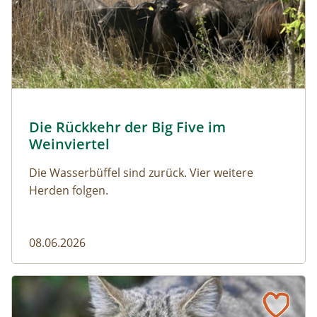
© Franziska Denner
Die Rückkehr der Big Five im
Naturmagazin: Die Rückkehr der Big Five im Weinviert
Weinviertel
Die Wasserbüffel sind zurück. Vier weitere
Herden folgen.
08.06.2026
Vom Acker zum Wildkatzen-Korridor