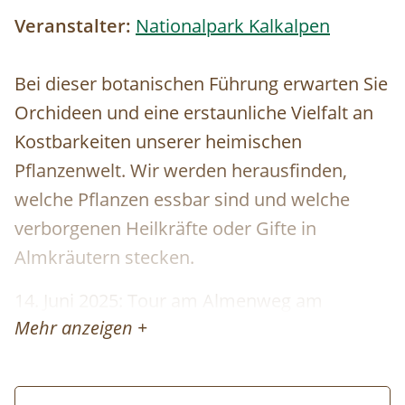
Veranstalter:
Nationalpark Kalkalpen
Bei dieser botanischen Führung erwarten Sie
Orchideen und eine erstaunliche Vielfalt an
Kostbarkeiten unserer heimischen
Pflanzenwelt. Wir werden herausfinden,
welche Pflanzen essbar sind und welche
verborgenen Heilkräfte oder Gifte in
Almkräutern stecken.
14. Juni 2025: Tour am Almenweg am
Mehr anzeigen +
Hengstpass ab Parkplatz Puglalm. (ca. 200
Hm/2 Stunden reine Gehzeit, leichte
Wanderung). Anschließend Einkehr in den