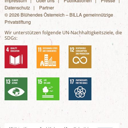
Impressum
Über uns
Publikationen
Presse
Fußzeilenmenü
Datenschutz
Partner
© 2026 Blühendes Österreich – BILLA gemeinnützige
Privatstiftung
Wir unterstützen folgende UN-Nachhaltigkeitsziele, die
SDGs: