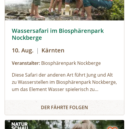
naturinteressierte Kinder von 7 bis 12 Jahren.
Ausrüstung: Eigenes Fahrrad + Helm
(abgeschlossene Garage vorhanden),
Sonnenschutz, Trinkflasche, Badekleidung +
Wassersafari im Biosphärenpark Nockberge © Sam Strau
Wassersafari im Biosphärenpark
Handtuch, Jausenbox + Eisgeld (max €5,- am
Nockberge
Tag)
10. Aug.
|
Kärnten
Veranstalter:
Biosphärenpark Nockberge
Diese Safari der anderen Art führt Jung und Alt
zu Wasserstellen im Biosphärenpark Nockberge,
um das Element Wasser spielerisch zu
erkunden. Dabei zeigt Ihnen ein
Wassersafari im Biosphärenpark Nockberge
Biosphärenpark-Ranger ganz genau, wie sich die
DER FÄHRTE FOLGEN
Tier- und Pflanzenwelt an den Lebensraum
„Gebirgsbach“ angepasst hat.