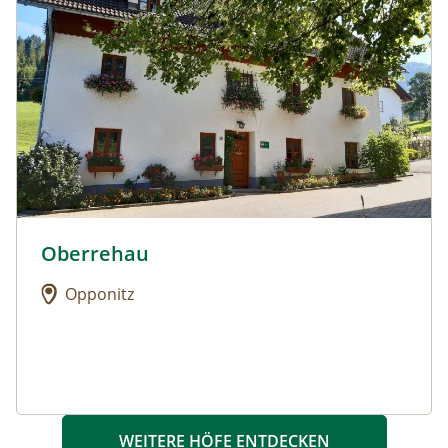
Oberrehau
Urlaub am Bauernhof: Oberrehau
Opponitz
WEITERE HÖFE ENTDECKEN