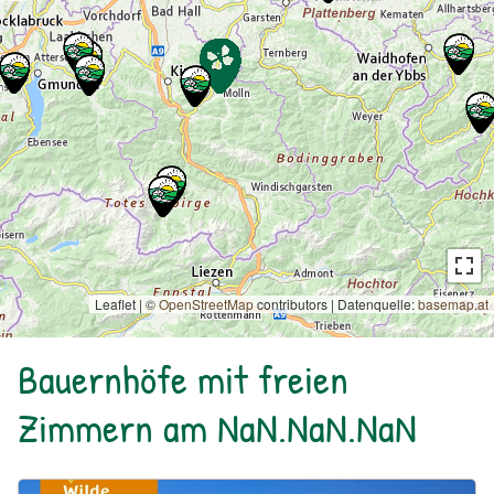
Leaflet | ©
OpenStreetMap
contributors
|
Datenquelle:
basemap.at
Bauernhöfe mit freien
Zimmern am NaN.NaN.NaN
Urlaub am Bauernhof: Bio Bauernhof Kurzeck