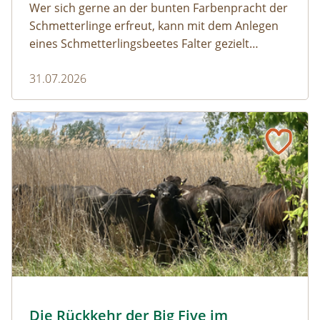
Wer sich gerne an der bunten Farbenpracht der
Schmetterlinge erfreut, kann mit dem Anlegen
eines Schmetterlingsbeetes Falter gezielt
anlocken. Doch auch Raupenfutterpflanzen
31.07.2026
dürfen ausreichend mitgedacht werden. Denn
ohne Raupen gibt es keine schönen
Schmetterlinge!
Naturmagazin: Die Rückkehr der Big Five im Weinviertel
Die Rückkehr der Big Five im Weinviertel
© Franziska Denner
Die Rückkehr der Big Five im
Naturmagazin: Die Rückkehr der Big Five im Weinviert