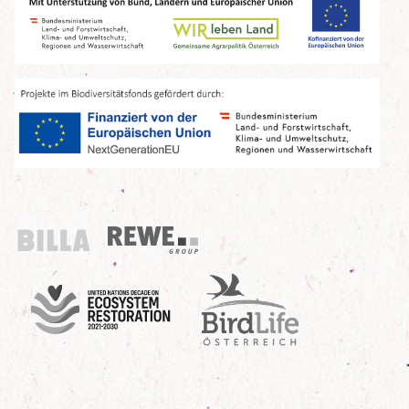
Billa
REWE Group
UN Decade
Birdlife