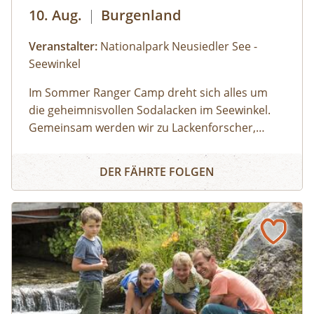
10. Aug.
|
Burgenland
Veranstalter:
Nationalpark Neusiedler See -
Seewinkel
Im Sommer Ranger Camp dreht sich alles um
die geheimnisvollen Sodalacken im Seewinkel.
Gemeinsam werden wir zu Lackenforscher,
entdecken besondere Tiere und Pflanzen,
Sommer Ranger Camp 4
beobachten Vögel und führen spannende
DER FÄHRTE FOLGEN
Experimente rund um Salz, Wasser und extreme
Lebensbedingungen durch. Wir sind viel
draußen unterwegs, probieren aus, stellen
Fragen und erleben den Nationalpark mit allen
Sinnen. Ein besonderes Highlight ist eine
gemeinsame Nachtexkursion, bei der wir die
Lacken und ihre Bewohner von einer ganz
neuen Seite kennenlernen. Für