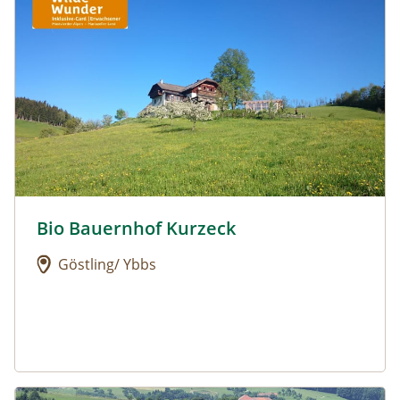
Bio Bauernhof Kurzeck
Urlaub am Bauernhof: Bio Bauernhof Kurzeck
Göstling/ Ybbs
Urlaub am Bauernhof: Dorferhof