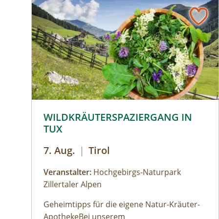
© © Hochgebirgs-Naturpark Zillertaler Alpen
WILDKRÄUTERSPAZIERGANG IN
TUX
7. Aug.
|
Tirol
Veranstalter:
Hochgebirgs-Naturpark
Zillertaler Alpen
Geheimtipps für die eigene Natur-Kräuter-
ApothekeBei unserem