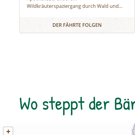
Wildkräuterspaziergang durch Wald und
Wiese entlocken wir der Natur im Tuxertal
WILDKRÄUTERSPAZIERGANG IN TUX
die Geheimnisse über die Heilkräfte der
DER FÄHRTE FOLGEN
Alpenkräuter. Diese tolle Natur-Apotheke ist
vor unserer Haustür. Der richtige
Sammelzeitpunkt wird von den Jahreszeiten
bestimmt. Zu jeder Zeit sind wahre Schätze
zu fi nden. Wir besprechen altes Wissen von
Kräutern, Baum-Harzen und Wurzeln und
entdecken die vielfältigen Anwendungs- und
Verarbeitungsmöglichkeiten. Vom
Treffpunkt aus geht´s in Richtung
Wo steppt der Bä
Bichlalm.BUCH-TIPP: Gottfried Hochgruber:
Heilkräuter, Die Apotheke der Natur – Im
Naturparkhaus im Bergsteigerdorf Ginzling
und in der Tyrolia Mayrhofen erhältllich!
+