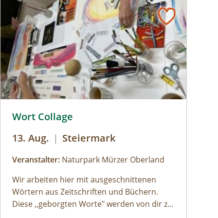
© Naturpark Sölktäler
© © Naturpark Mürzer Oberland
Wort Collage
13. Aug.
|
Steiermark
Veranstalter:
Naturpark Mürzer Oberland
Wir arbeiten hier mit ausgeschnittenen
Wörtern aus Zeitschriften und Büchern.
Diese ,,geborgten Worte" werden von dir zu
einem individuellen Text neu