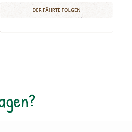
Wort Collage
zusammengesetzt. Die Worte können
DER FÄHRTE FOLGEN
herumgeschoben oder zurechtgeschnitten
werden, bis eine für dich stimmige Essenz
davon übrig bleibt. Durch diese
Collagetechnik entstehen Bilder im Kopf.
Diese Bilder und momentane Gefühle
können im Anschluss mit unterschiedlichen
Materealien auf Papier gemalt werden. Der
zuvor entstandene Text wird als Abschluss
auf das gemalte Bild geklebt.
Tagen?