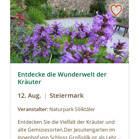
Sölker Jesuitengarten - Kräuterlehr- und Schaugarten 
Entdecke die Wunderwelt der
Kräuter
12. Aug.
|
Steiermark
Veranstalter:
Naturpark Sölktäler
Entdecken Sie die Vielfalt der Kräuter und
alte Gemüsesorten.Der Jesuitengarten im
Innenhof von Schloss Großsölk ist als Lehr-