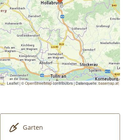
Leaflet | ©
OpenStreetMap
contributors
|
Datenquelle:
basemap.at
Garten