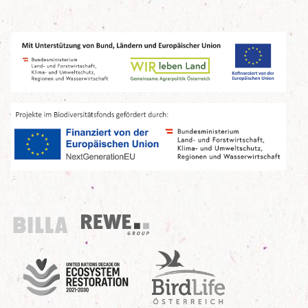
Billa
REWE Group
UN Decade
Birdlife