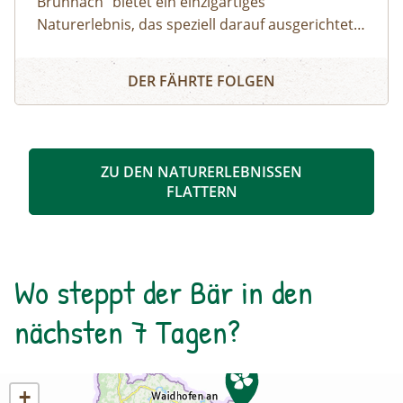
Brunnach“ bietet ein einzigartiges
Naturerlebnis, das speziell darauf ausgerichtet
ist auch Menschen mit
Barrierefreies Naturerlebnis "Bergpromenade Brunnach"
Mobilitätseinschränkungen oder Familien mit
DER FÄHRTE FOLGEN
Kinderwägen die Schönheit der Alm
näherzubringen. Ein besonderes Highlight ist
der Speicklehrpfad entlang der Promenade.
Gemeinsam mit einem/einer Biosphärenpark-
ZU DEN NATURERLEBNISSEN
Ranger: in erkunden Sie diesen Weg und
FLATTERN
erfahren die Bedeutung und Einzigartigkeit der
heimischen Speikpflanze.
Wo steppt der Bär in den
nächsten 7 Tagen?
+