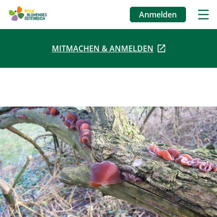
Anmelden
Benutzermenü
MITMACHEN & ANMELDEN
Direkt
zum
Inhalt