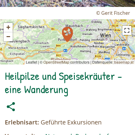
© Gerit Fischer
+
−
Leaflet | ©
OpenStreetMap
contributors
|
Datenquelle:
basemap.at
Heilpilze und Speisekräuter -
eine Wanderung
Erlebnisart:
Geführte Exkursionen