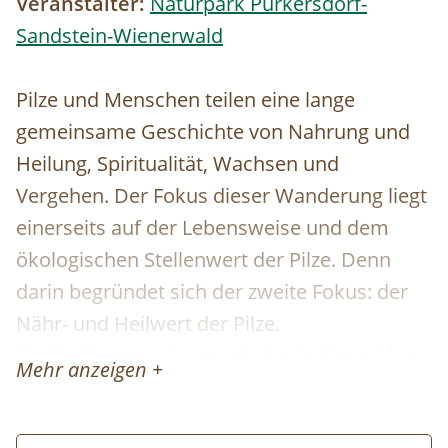
Veranstalter:
Naturpark Purkersdorf-
Sandstein-Wienerwald
Pilze und Menschen teilen eine lange
gemeinsame Geschichte von Nahrung und
Heilung, Spiritualität, Wachsen und
Vergehen. Der Fokus dieser Wanderung liegt
einerseits auf der Lebensweise und dem
ökologischen Stellenwert der Pilze. Denn
darin begründet sich der zweite Fokus: der
Nähr- und Heilwert der Pilze.
Als Ernährungswissenschafterin bietet Mag.
Mehr anzeigen +
Fischer Vitalpilz-Beratung an und gibt auf der
Wanderung zahlreiche Einblicke in die Welt