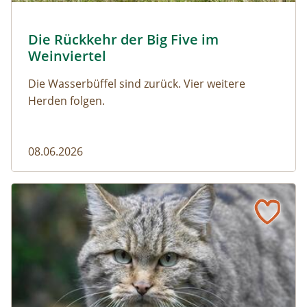
© Franziska Denner
Die Rückkehr der Big Five im
Naturmagazin: Die Rückkehr der Big Five im Weinviert
Weinviertel
Die Wasserbüffel sind zurück. Vier weitere
Herden folgen.
08.06.2026
Vom Acker zum Wildkatzen-Korridor