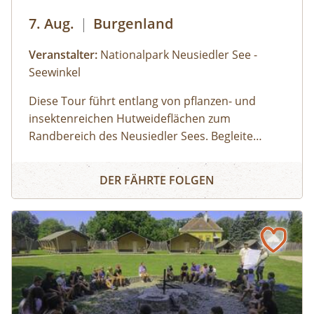
7. Aug.
|
Burgenland
Veranstalter:
Nationalpark Neusiedler See -
Seewinkel
Diese Tour führt entlang von pflanzen- und
insektenreichen Hutweideflächen zum
Randbereich des Neusiedler Sees. Begleite
unsere Ranger:innen in eines der schönsten
Sandeck: Ein Blick in die Naturzone - Fahrradtour
Teilgebiete des Nationalparks. Je nach
DER FÄHRTE FOLGEN
Wasserstand entdeckst du im schlammigen
Uferbereich Watvögel bei der Futtersuche oder
Seidenreiher und Löffler bei der Jagd nach
Fischen. Mit etwas Glück siehst du auch
Graurinder und Wasserbüffel am Nordende
ihrer weitläufigen Koppel. Im Sandeck selbst
triffst du auf die Weißen Esel, deren Aufgabe es
ist, den seltenen Sandlebensraum offen zu