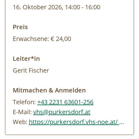
Der genaue Treffpunkt wird bei der
16. Oktober 2026, 14:00
-
16:00
Anmeldung bekanntgegeben.
Mindestteilnehmer:innen: 5 Personen
Preis
Leitung: Gerit Fischer (Naturpark
Erwachsene:
€ 24,00
Kooperationspartnerin)
Leiter*in
Gerit Fischer
Mitmachen & Anmelden
Telefon:
+43 2231 63601-256
E-Mail:
vhs@purkersdorf.at
Web:
https://purkersdorf.vhs-noe.at/