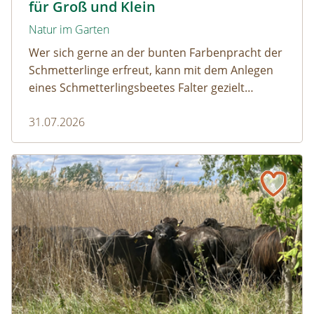
für Groß und Klein
Natur im Garten
Wer sich gerne an der bunten Farbenpracht der
Schmetterlinge erfreut, kann mit dem Anlegen
eines Schmetterlingsbeetes Falter gezielt
anlocken. Doch auch Raupenfutterpflanzen
31.07.2026
dürfen ausreichend mitgedacht werden. Denn
ohne Raupen gibt es keine schönen
Schmetterlinge!
Naturmagazin: Die Rückkehr der Big Five im Weinviertel
Die Rückkehr der Big Five im Weinviertel