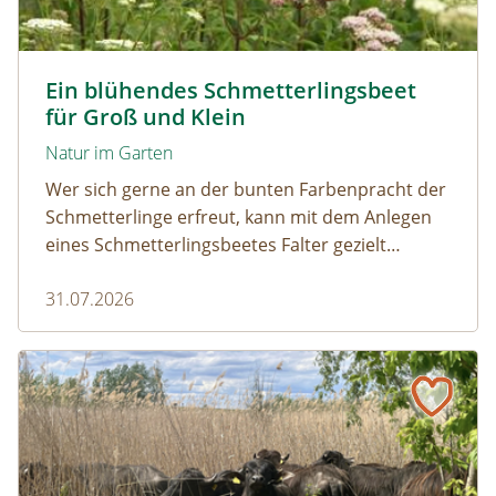
Tagpfauenaugen auf Wasserdost © Marion Jaros
Ein blühendes Schmetterlingsbeet
für Groß und Klein
Natur im Garten
Wer sich gerne an der bunten Farbenpracht der
Schmetterlinge erfreut, kann mit dem Anlegen
eines Schmetterlingsbeetes Falter gezielt
anlocken. Doch auch Raupenfutterpflanzen
31.07.2026
dürfen ausreichend mitgedacht werden. Denn
ohne Raupen gibt es keine schönen
Schmetterlinge!
Naturmagazin: Die Rückkehr der Big Five im Weinviertel
Die Rückkehr der Big Five im Weinviertel