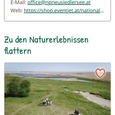
E-Mail:
office@npneusiedlersee.at
Web:
https://shop.eventjet.at/nationalparkneusiedlersee/event/1f806340-416d-4348-a06…
Zu den Naturerlebnissen
flattern