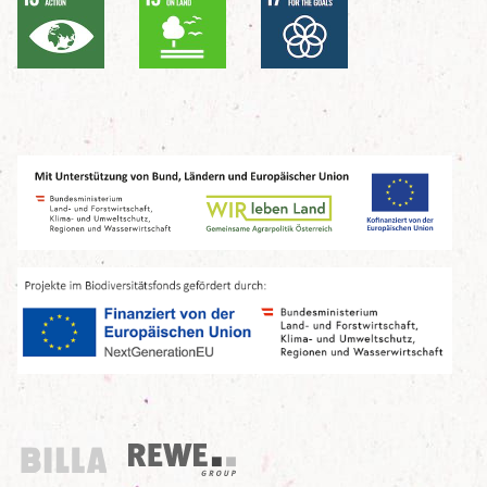
Billa
REWE Group