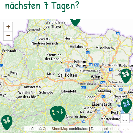
nächsten 7 Tagen?
+
−
Leaflet | ©
OpenStreetMap
contributors
|
Datenquelle:
basemap.at