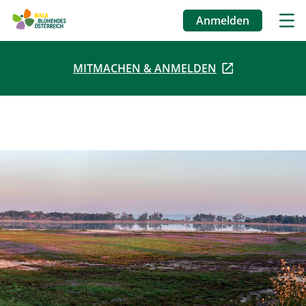
Anmelden
Benutzermenü
MITMACHEN & ANMELDEN
Direkt
zum
Inhalt