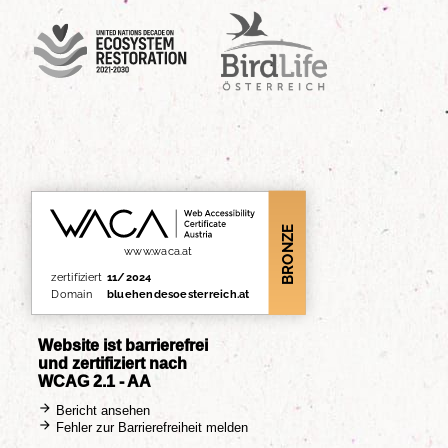
UN Decade
Birdlife