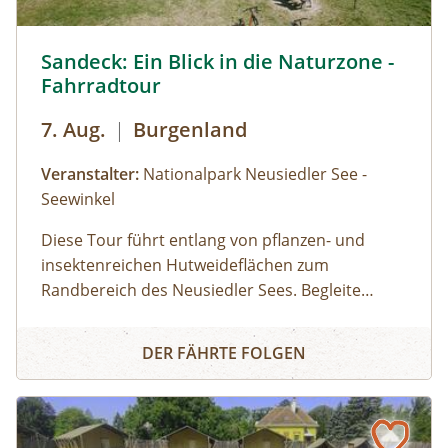
Sandeck: Ein Blick in die Naturzone - Fahrradtour © Siehe
Sandeck: Ein Blick in die Naturzone -
Fahrradtour
7. Aug.
|
Burgenland
Veranstalter:
Nationalpark Neusiedler See -
Seewinkel
Diese Tour führt entlang von pflanzen- und
insektenreichen Hutweideflächen zum
Randbereich des Neusiedler Sees. Begleite
unsere Ranger:innen in eines der schönsten
Sandeck: Ein Blick in die Naturzone - Fahrradtour
Teilgebiete des Nationalparks. Je nach
DER FÄHRTE FOLGEN
Wasserstand entdeckst du im schlammigen
Uferbereich Watvögel bei der Futtersuche oder
Seidenreiher und Löffler bei der Jagd nach
Fischen. Mit etwas Glück siehst du auch