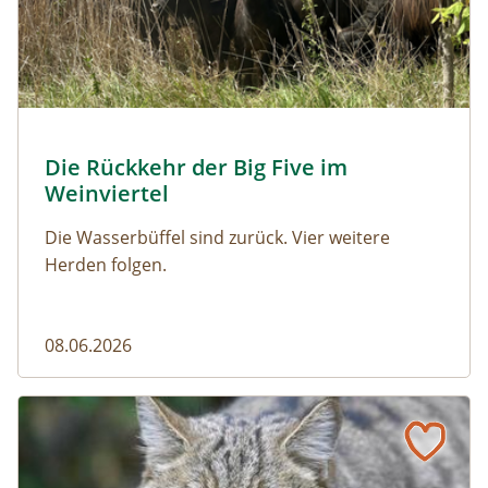
© Franziska Denner
Die Rückkehr der Big Five im
Naturmagazin: Die Rückkehr der Big Five im Weinviert
Weinviertel
Die Wasserbüffel sind zurück. Vier weitere
Herden folgen.
08.06.2026
Vom Acker zum Wildkatzen-Korridor