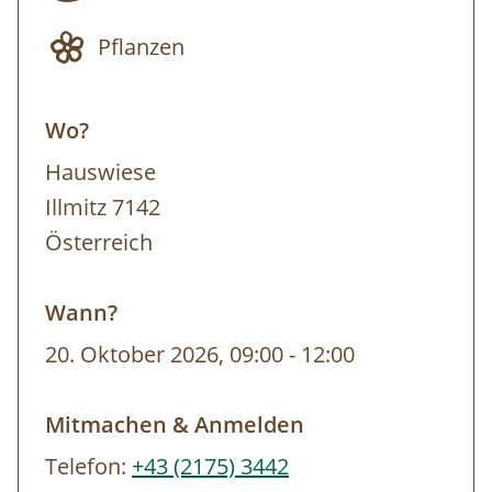
Festes Schuhwerk, dem Wetter angepasste
Pflanzen
Kleidung (Sonnen-, Regen- und/oder
Windschutz), Trinkflasche Anmeldung bis
Wo?
spätestens 16 Uhr des Vortages. Die Tour
findet bei jedem Wetter statt. Wir behalten
Hauswiese
uns das Recht vor, den Inhalt der Tour
Illmitz 7142
flexibel zu gestalten und an die jeweiligen
Österreich
Wetterbedingungen anzupassen.
Wann?
20. Oktober 2026, 09:00
-
12:00
Mitmachen & Anmelden
Telefon:
+43 (2175) 3442