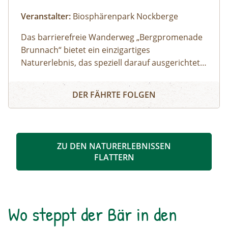
Veranstalter:
Biosphärenpark Nockberge
Das barrierefreie Wanderweg „Bergpromenade
Brunnach“ bietet ein einzigartiges
Naturerlebnis, das speziell darauf ausgerichtet
ist auch Menschen mit
Barrierefreies Naturerlebnis "Bergpromenade Brunnach"
Mobilitätseinschränkungen oder Familien mit
DER FÄHRTE FOLGEN
Kinderwägen die Schönheit der Alm
näherzubringen. Ein besonderes Highlight ist
der Speicklehrpfad entlang der Promenade.
Gemeinsam mit einem/einer Biosphärenpark-
ZU DEN NATURERLEBNISSEN
Ranger: in erkunden Sie diesen Weg und
FLATTERN
erfahren die Bedeutung und Einzigartigkeit der
heimischen Speikpflanze.
Wo steppt der Bär in den