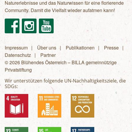
Naturerlebnisse und das Naturwissen für eine florierende
Community. Damit die Vielfalt wieder aufatmen kann!
Facebook
Instagram
Youtube
Impressum
Über uns
Publikationen
Presse
Fußzeilenmenü
Datenschutz
Partner
© 2026 Blühendes Österreich – BILLA gemeinnützige
Privatstiftung
Wir unterstützen folgende UN-Nachhaltigkeitsziele, die
SDGs: