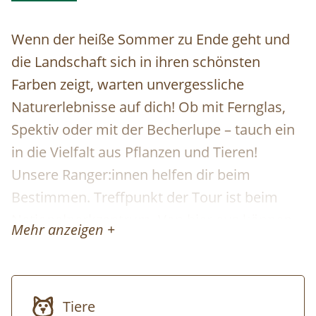
Wenn der heiße Sommer zu Ende geht und
die Landschaft sich in ihren schönsten
Farben zeigt, warten unvergessliche
Naturerlebnisse auf dich! Ob mit Fernglas,
Spektiv oder mit der Becherlupe – tauch ein
in die Vielfalt aus Pflanzen und Tieren!
Unsere Ranger:innen helfen dir beim
Bestimmen. Treffpunkt der Tour ist beim
Nationalparkzentrum. Von hier aus können
Mehr anzeigen +
entsprechende Exkursionspunkte mit dem
PKW angefahren werden (eigener PKW nicht
zwingend erforderlich), die Exkursion findet
Tiere
grundsätzlich aber zu Fuß statt. Ausrüstung: