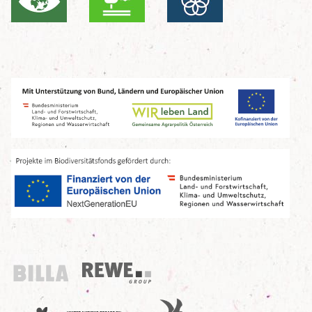
Billa
REWE Group
UN Decade
Birdlife