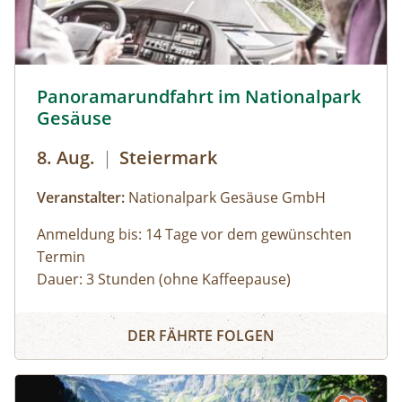
Panoramarundfahrt im Nationalpark Gesäuse © Siehe Ve
Panoramarundfahrt im Nationalpark
Gesäuse
8. Aug.
|
Steiermark
Veranstalter:
Nationalpark Gesäuse GmbH
Anmeldung bis: 14 Tage vor dem gewünschten
Termin
Dauer: 3 Stunden (ohne Kaffeepause)
Zu den schönsten Plätzen im Nationalpark
Panoramarundfahrt im Nationalpark Gesäuse
Gesäuse mit Nationalpark Ranger:in – wilde
DER FÄHRTE FOLGEN
Natur und besondere Orte.
Gruppen mit eigenem Reisebus
Bus muss gestellt werden. Auf Wunsch ist eine