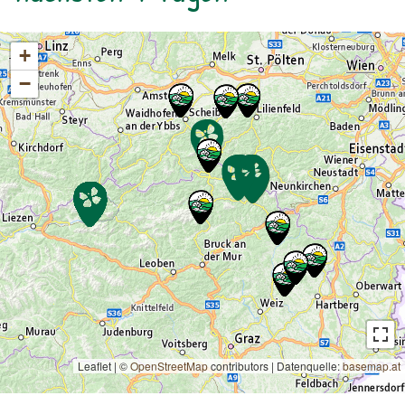
+
−
Leaflet | ©
OpenStreetMap
contributors
|
Datenquelle:
basemap.at