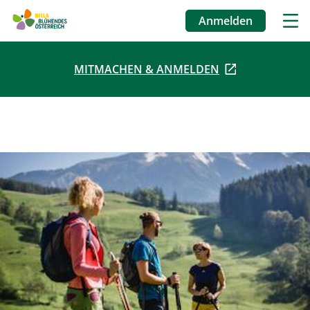
Anmelden
Benutzermenü
MITMACHEN & ANMELDEN
Direkt
zum
Inhalt