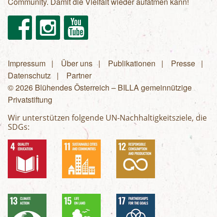
Community. Damit die Vielfalt wieder aufatmen kann!
Facebook
Instagram
Youtube
Impressum
Über uns
Publikationen
Presse
Fußzeilenmenü
Datenschutz
Partner
© 2026 Blühendes Österreich – BILLA gemeinnützige
Privatstiftung
Wir unterstützen folgende UN-Nachhaltigkeitsziele, die
SDGs: