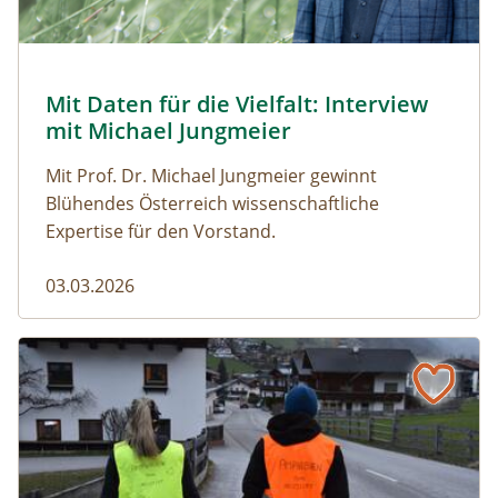
© Robert Harson
Mit Daten für die Vielfalt: Interview
Naturmagazin: Mit Daten für die Vielfalt: Interview mi
mit Michael Jungmeier
Mit Prof. Dr. Michael Jungmeier gewinnt
Blühendes Österreich wissenschaftliche
Expertise für den Vorstand.
03.03.2026
Der steile Weg in die Freiheit