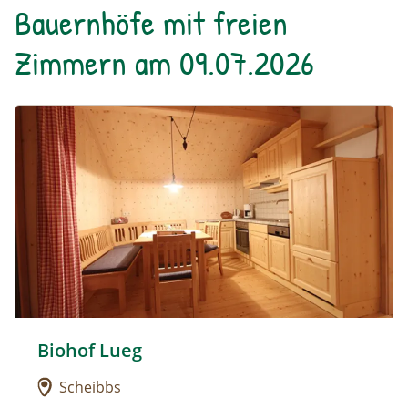
Bauernhöfe mit freien
Zimmern am 09.07.2026
Urlaub am Bauernhof: Biohof Lueg
Biohof Lueg
Urlaub am Bauernhof: Biohof Lueg
Scheibbs