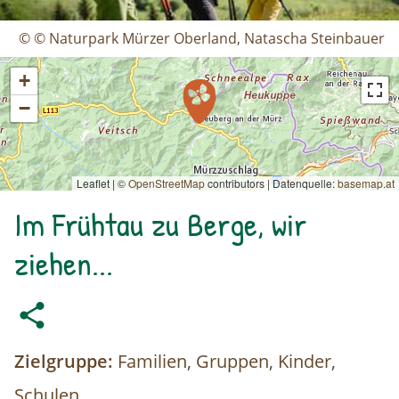
© © Naturpark Mürzer Oberland, Natascha Steinbauer
+
−
Leaflet | ©
OpenStreetMap
contributors
|
Datenquelle:
basemap.at
Im Frühtau zu Berge, wir
ziehen...
Zielgruppe:
Familien, Gruppen, Kinder,
Schulen