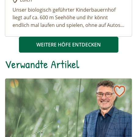
Unser biologisch geführter Kinderbauernhof
liegt auf ca. 600 m Seehöhe und ihr könnt
endlich mal laufen und spielen, ohne auf Autos
und Straße aufzupassen. Kuschelt mit vielen
unserer Tiere oder geht sogar mit einigen von
WEITERE HÖFE ENTDECKEN
ihnen spazieren, entspannt in einer der
Hängematten, oder spaziert durch unseren
Verwandte Artikel
hauseigenen Märchenwald.
Naturmagazin: Mit Daten für die Vielfalt: Interview mit M
Mit Daten für die Vielfalt: Interview mit Michael Jungmeier