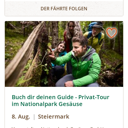
Schösswendklamm und Hintersee
Kolke und kleine Wasserfälle entstanden. Der
DER FÄHRTE FOLGEN
Klamm folgend geht es weiter bis zum Hintersee
und Sie erfahren Wissenswertes über Flora und
Fauna im hinteren Felbertal. An der Nordseite
des Sees führt der Rundweg auf eine Anhöhe
mit Blick über den Talschluss mit seinen
imposanten Felswänden, in denen sich Gämsen
tummeln. Der Rückweg erfolgt auf derselben
Strecke. zur Detailinformation
Buch dir deinen Guide - Privat-Tour im Nationalpark Ges
Buch dir deinen Guide - Privat-Tour
im Nationalpark Gesäuse
8. Aug.
|
Steiermark