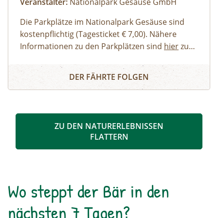
Veranstalter:
Nationalpark Gesäuse GmbH
Die Parkplätze im Nationalpark Gesäuse sind
kostenpflichtig (Tagesticket € 7,00). Nähere
Informationen zu den Parkplätzen sind
hier
zu
finden. Allgemeine Informationen zur Anreise in
Erwachsene, Jugendliche
Buch dir deinen Guide - Privat-Tour im Nationalpark Ges
den Nationalpark Gesäuse stehen
Familien, Erwachsene mit Kindern
hier
zur
DER FÄHRTE FOLGEN
Verfügung.
Kinder und Jugendliche
Gruppen
ZU DEN NATURERLEBNISSEN
FLATTERN
Wo steppt der Bär in den
nächsten 7 Tagen?