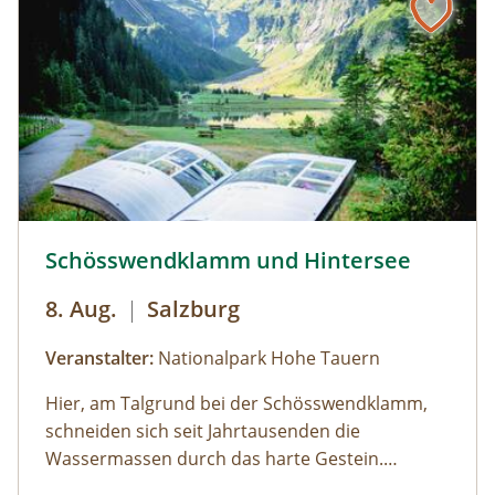
Kaffeepause im Nationalpark Pavillon
Gstatterboden möglich (nicht im Preis
inkludiert, muss selbst organisiert
werden).Wetterfeste Bekleidung und festes
Schuhwerk für Zwischenstopps ist
empfehlenswert.
Schösswendklamm und Hintersee © Siehe Veranstalter
Schösswendklamm und Hintersee
8. Aug.
|
Salzburg
Veranstalter:
Nationalpark Hohe Tauern
Hier, am Talgrund bei der Schösswendklamm,
schneiden sich seit Jahrtausenden die
Wassermassen durch das harte Gestein.
Dadurch sind sehenswerte Erosionsformen,