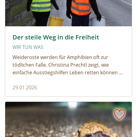
amphibien_team © christinaprechtl
Der steile Weg in die Freiheit
WIR TUN WAS
Weideroste werden für Amphibien oft zur
tödlichen Falle. Christina Prechtl zeigt, wie
einfache Ausstiegshilfen Leben retten können –
pragmatisch, wirksam und ohne großen
29.01.2026
Aufwand.
Wenn der Weiderost zur Falle wird