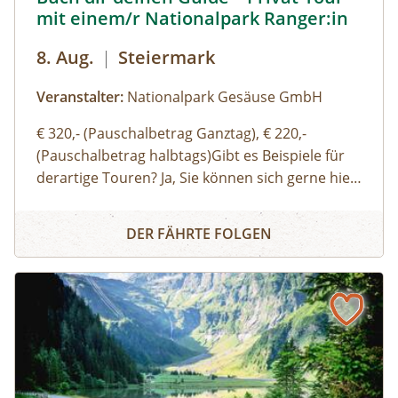
mit einem/r Nationalpark Ranger:in
8. Aug.
|
Steiermark
Veranstalter:
Nationalpark Gesäuse GmbH
€ 320,- (Pauschalbetrag Ganztag), € 220,-
(Pauschalbetrag halbtags)Gibt es Beispiele für
derartige Touren? Ja, Sie können sich gerne hier
(Link zu Buch dir deinen Guide auf der Website)
Buch dir deinen Guide – Privat-Tour mit einem/r Nationa
einen Überblick über unsere Standard-Touren
DER FÄHRTE FOLGEN
verschaffen. Sie können sich aber auch gerne
einfach thematische Schwerpunkte, Routen
oder Aktivitäten wünschen und wir organisieren
eine:n genau für Ihre Bedürfnisse passende:n
Ranger:in. Ich möchte auch gerne eine:n
Bergwanderführer:in oder eine:n Bergführer:in
buchen – wo ist das möglich? Bei schwierigen