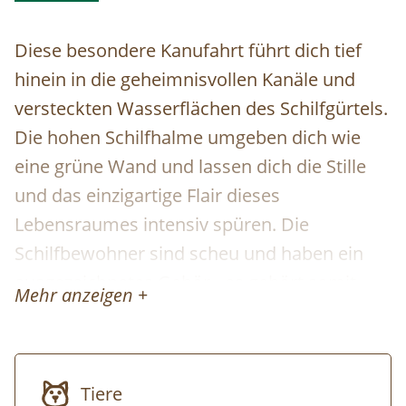
Diese besondere Kanufahrt führt dich tief
hinein in die geheimnisvollen Kanäle und
versteckten Wasserflächen des Schilfgürtels.
Die hohen Schilfhalme umgeben dich wie
eine grüne Wand und lassen dich die Stille
und das einzigartige Flair dieses
Lebensraumes intensiv spüren. Die
Schilfbewohner sind scheu und haben ein
ausgezeichnetes Gehör - es gehört somit
Mehr anzeigen +
eine große Portion Glück dazu, Bartmeisen,
Rohrsänger oder flinke Jungfische und
Wasserfrösche zu entdecken. Trotzdem ist
Tiere
diese Tour ein echtes Highlight und lässt