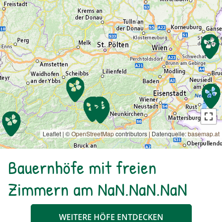
Leaflet | ©
OpenStreetMap
contributors
|
Datenquelle:
basemap.at
Bauernhöfe mit freien
Zimmern am NaN.NaN.NaN
WEITERE HÖFE ENTDECKEN