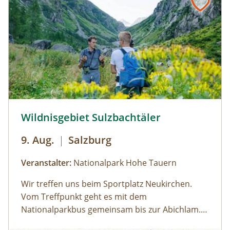
des Sees führt der Rundweg auf eine Anhöhe
mit Blick über den Talschluss mit seinen
imposanten Felswänden, in denen sich Gämsen
tummeln. Der Rückweg erfolgt auf derselben
Strecke. zur Detailinformation
Wildnisgebiet Sulzbachtäler © Siehe Veranstalter
Wildnisgebiet Sulzbachtäler
9. Aug.
|
Salzburg
Veranstalter:
Nationalpark Hohe Tauern
Wir treffen uns beim Sportplatz Neukirchen.
Vom Treffpunkt geht es mit dem
Nationalparkbus gemeinsam bis zur Abichlam.
Von hier aus startet die Tour. Anfangs führt sie