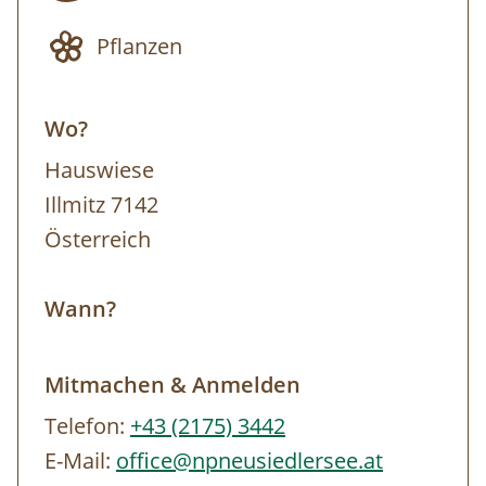
dich den Lebensraum Schilfgürtel mit
Pflanzen
eigener Muskelkraft hautnah erleben – ein
Abenteuer, das noch lange in Erinnerung
Wo?
bleibt. Treffpunkt der Tour ist beim
Nationalparkzentrum. Von hier aus wird
Hauswiese
nach einer kurzen Einführung zur
Illmitz 7142
Kanuanlegestelle gewechselt (eigener PKW
Österreich
nicht zwingend erforderlich). Bei starkem
Regen, Gewitter und/oder starkem Wind ist
Wann?
eine Kanufahrt aus Sicherheitsgründen nicht
möglich. Die Entscheidung treffen die
Mitmachen & Anmelden
Ranger:innen vor Ort. Alternativ findet dann
Telefon:
+43 (2175) 3442
eine Exkursion zu Fuß statt. Bitte beachte,
E-Mail:
office@npneusiedlersee.at
dass der Nationalpark keine Haftung für