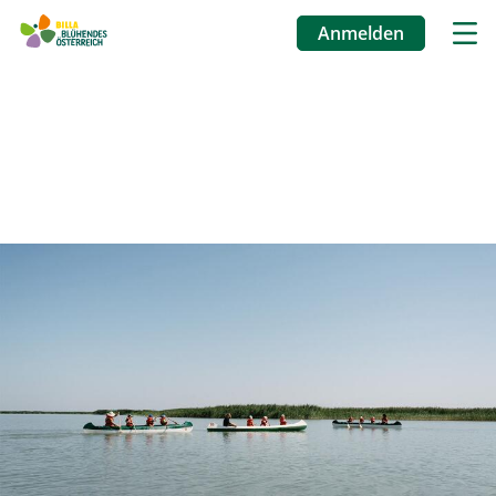
Anmelden
Benutzermenü
Direkt
zum
Inhalt