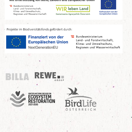
Billa
REWE Group
UN Decade
Birdlife