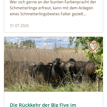
Wer sich gerne an der bunten Farbenpracht der
Schmetterlinge erfreut, kann mit dem Anlegen
eines Schmetterlingsbeetes Falter gezielt
anlocken. Doch auch Raupenfutterpflanzen
31.07.2026
dürfen ausreichend mitgedacht werden. Denn
ohne Raupen gibt es keine schönen
Schmetterlinge!
Naturmagazin: Die Rückkehr der Big Five im Weinviertel
Die Rückkehr der Big Five im Weinviertel
© Franziska Denner
Die Rückkehr der Big Five im
Naturmagazin: Die Rückkehr der Big Five im Weinviert