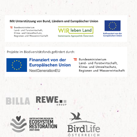
Billa
REWE Group
UN Decade
Birdlife