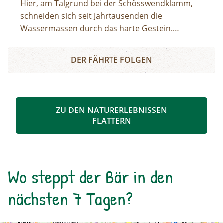
Hier, am Talgrund bei der Schösswendklamm,
schneiden sich seit Jahrtausenden die
Wassermassen durch das harte Gestein.
Dadurch sind sehenswerte Erosionsformen,
Schösswendklamm und Hintersee
Kolke und kleine Wasserfälle entstanden. Der
DER FÄHRTE FOLGEN
Klamm folgend geht es weiter bis zum Hintersee
und Sie erfahren Wissenswertes über Flora und
Fauna im hinteren Felbertal. An der Nordseite
des Sees führt der Rundweg auf eine Anhöhe
ZU DEN NATURERLEBNISSEN
mit Blick über den Talschluss mit seinen
FLATTERN
imposanten Felswänden, in denen sich Gämsen
tummeln. Der Rückweg erfolgt auf derselben
Strecke. zur Detailinformation
Wo steppt der Bär in den
nächsten 7 Tagen?