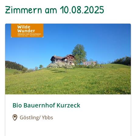
Zimmern am 10.08.2025
Urlaub am Bauernhof: Bio Bauernhof Kurzeck
Bio Bauernhof Kurzeck
Urlaub am Bauernhof: Bio Bauernhof Kurzeck
Göstling/ Ybbs