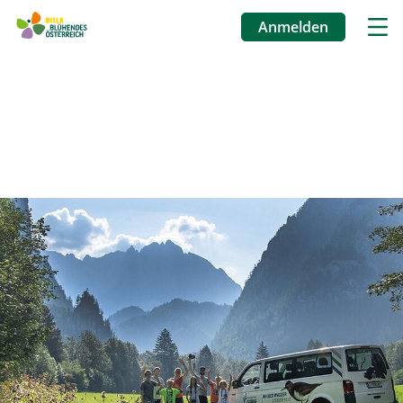
Anmelden
Benutzermenü
Direkt
zum
Inhalt