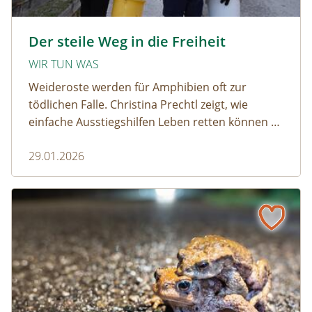
amphibien_team © christinaprechtl
Der steile Weg in die Freiheit
WIR TUN WAS
Weideroste werden für Amphibien oft zur
tödlichen Falle. Christina Prechtl zeigt, wie
einfache Ausstiegshilfen Leben retten können –
pragmatisch, wirksam und ohne großen
29.01.2026
Aufwand.
Wenn der Weiderost zur Falle wird