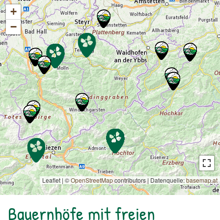
+
−
Leaflet | ©
OpenStreetMap
contributors
|
Datenquelle:
basemap.at
Bauernhöfe mit freien