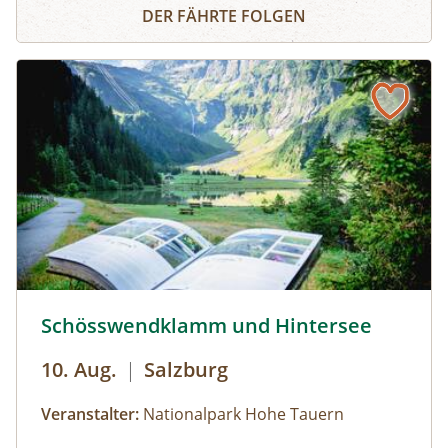
Seebachtal - Natur, die gut tut
Landschaft und beobachten mit etwas Glück
DER FÄHRTE FOLGEN
Wildtiere. Erfahren Sie zudem Wissenswertes
über die gesundheitsfördernde Wirkung der
Natur – ganz im Sinne von One Health: Gesunde
Natur, gesunder Mensch.
Schösswendklamm und Hintersee © Siehe Veranstalter
Schösswendklamm und Hintersee
10. Aug.
|
Salzburg
Veranstalter:
Nationalpark Hohe Tauern