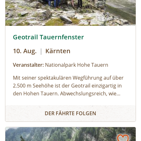
Geotrail Tauernfenster © Siehe Veranstalter
Geotrail Tauernfenster
10. Aug.
|
Kärnten
Veranstalter:
Nationalpark Hohe Tauern
Mit seiner spektakulären Wegführung auf über
2.500 m Seehöhe ist der Geotrail einzigartig in
den Hohen Tauern. Abwechslungsreich, wie
sonst nirgends, präsentiert sich hier die
Geotrail Tauernfenster
Gesteinswelt der Hohen Tauern. Nirgendwo
DER FÄHRTE FOLGEN
sonst zeigt sich die Gesteinswelt so
abwechslungsreich. Besonders beeindruckend:
die karstartige Landschaft mit Dolinen, Höhlen
und bizarren Verwitterungsformen – ein echtes