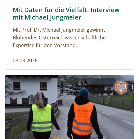
Mit Daten für die Vielfalt: Interview
Naturmagazin: Mit Daten für die Vielfalt: Interview mi
mit Michael Jungmeier
Mit Prof. Dr. Michael Jungmeier gewinnt
Blühendes Österreich wissenschaftliche
Expertise für den Vorstand.
03.03.2026
Der steile Weg in die Freiheit