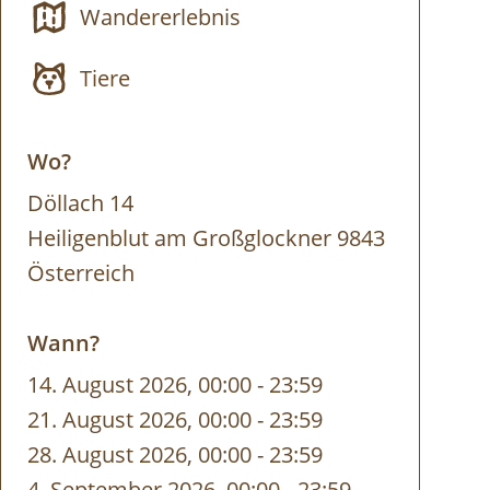
Wandererlebnis
Tiere
Wo?
Döllach 14
Heiligenblut am Großglockner 9843
Österreich
Wann?
14. August 2026, 00:00
-
bis
23:59
21. August 2026, 00:00
-
bis
23:59
28. August 2026, 00:00
-
bis
23:59
4. September 2026, 00:00
-
bis
23:59