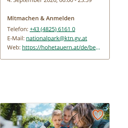
Mitmachen & Anmelden
Telefon:
+43 (4825) 6161 0
E-Mail:
nationalpark@ktn.gv.at
Web:
https://hohetauern.at/de/besuchen/tourenangebote.html#/erlebnisse/KTN/D05F0C42-…