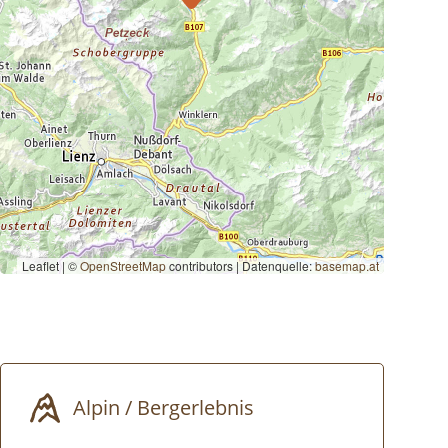
Leaflet | ©
OpenStreetMap
contributors
|
Datenquelle:
basemap.at
Alpin / Bergerlebnis