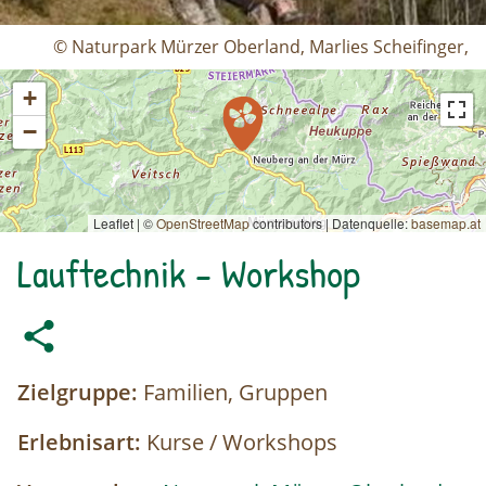
© Naturpark Mürzer Oberland, Marlies Scheifinger,
+
−
Leaflet | ©
OpenStreetMap
contributors
|
Datenquelle:
basemap.at
Lauftechnik - Workshop
Zielgruppe:
Familien, Gruppen
Erlebnisart:
Kurse / Workshops