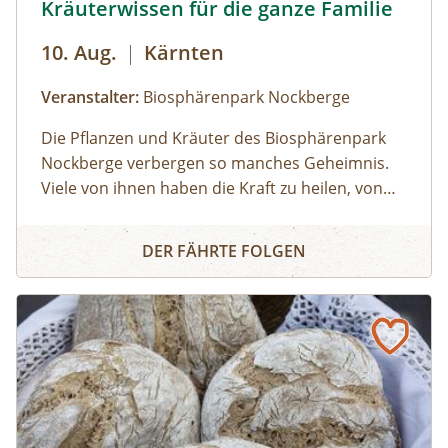
Kräuterwissen für die ganze Familie
so besonders macht. Nach einem herzlichen
Abschied wandern wir gemütlich zur
10. Aug.
|
Kärnten
Bushaltestelle zurück.
Veranstalter:
Biosphärenpark Nockberge
Die Pflanzen und Kräuter des Biosphärenpark
Nockberge verbergen so manches Geheimnis.
Viele von ihnen haben die Kraft zu heilen, von
manchen sollte man lieber die Finger lassen. Für
Kräuterwissen für die ganze Familie
Kinder gut verständlich erläutert ein
DER FÄHRTE FOLGEN
Biosphärenpark-Ranger zahlreiche
Besonderheiten in der Natur und beantwortet
Ihre Fragen.