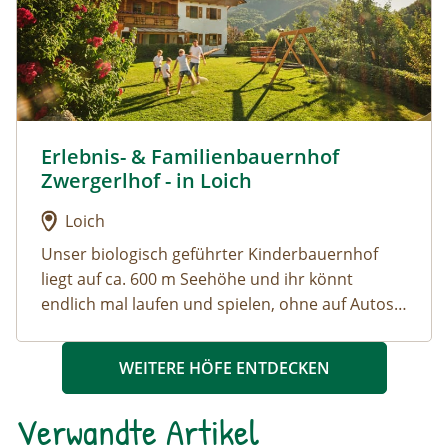
Wander- und Spazierwege in unserem Tal.
Erlebnis- & Familienbauernhof
Urlaub am Bauernhof: Erlebnis- & Familienbauernhof Z
Zwergerlhof - in Loich
Loich
Unser biologisch geführter Kinderbauernhof
liegt auf ca. 600 m Seehöhe und ihr könnt
endlich mal laufen und spielen, ohne auf Autos
und Straße aufzupassen. Kuschelt mit vielen
unserer Tiere oder geht sogar mit einigen von
WEITERE HÖFE ENTDECKEN
ihnen spazieren, entspannt in einer der
Hängematten, oder spaziert durch unseren
Verwandte Artikel
hauseigenen Märchenwald.