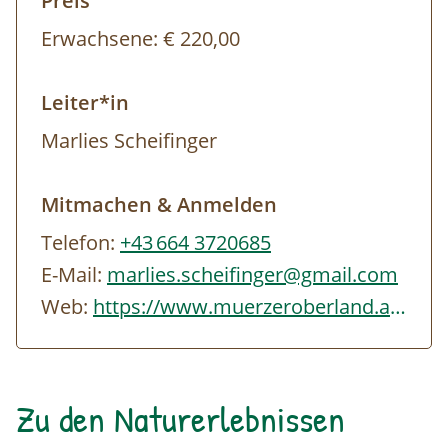
Preis
beim Teichwirt Urani nicht inbegriffen.
Erwachsene:
€ 220,00
Mindestteilnehmer*innen:
4 Personen
Geeignet für:
alle Hobbyläufer*innen, die
Leiter*in
Grundkenntnisse der Lauftechnik erwerben
Marlies Scheifinger
wollen und ihr individuelles Laufgefühl
spüren wollen. Grundfitness sollte
Mitmachen & Anmelden
vorhanden sein.
Telefon:
+43 664 3720685
Ausrüstung
: gemütliche Laufbekleidung,
E-Mail:
marlies.scheifinger@gmail.com
geeignetes Schuhwerk fürs Laufen auf der
Web:
https://www.muerzeroberland.at
Tartanbahn und im Gelände (keine Spikes
nötig), Motivation und Bewegungsfreude
Anmeldung bis 1 Woche vor Kursbeginn
Zu den Naturerlebnissen