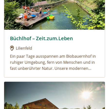
Büchlhof – Zeit.zum.Leben
Urlaub am Bauernhof: Büchlhof – Zeit.zum.Leben
Lilienfeld
Ein paar Tage ausspannen am Biobauernhof in
ruhiger Umgebung, fern von Menschen und in
fast unberührter Natur. Unsere modernen
Ferienwohnungen befinden sich in einem
eigenen Gästehaus direkt am Hof. Für unsere
Urlaub am Bauernhof: Erlebnis- & Familienbauernhof Zwer
kleinen Besucher haben wir einen Spielplatz vor
dem Haus sowie viele Tretfahrzeuge. Für noch
mehr Einsamkeit empfehlen wir unser ruhigen
Ecken am Hofgelände bzw. die unzählichen