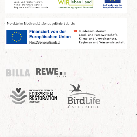
Billa
REWE Group
UN Decade
Birdlife