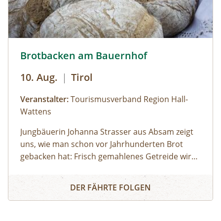
selbstgebackenes Brot © hall-wattens.at
Brotbacken am Bauernhof
10. Aug.
|
Tirol
Veranstalter:
Tourismusverband Region Hall-
Wattens
Jungbäuerin Johanna Strasser aus Absam zeigt
uns, wie man schon vor Jahrhunderten Brot
gebacken hat: Frisch gemahlenes Getreide wird
zusammen mit natürlicher Hefe und
Brotbacken am Bauernhof
gehaltvollen Gewürzen zu duftendem
DER FÄHRTE FOLGEN
Bauernbrot gebacken. Das noch warme
Bauernbrot mundet fantastisch! Mit echter
Butter und einer Erfrischung dazu lässt es sich