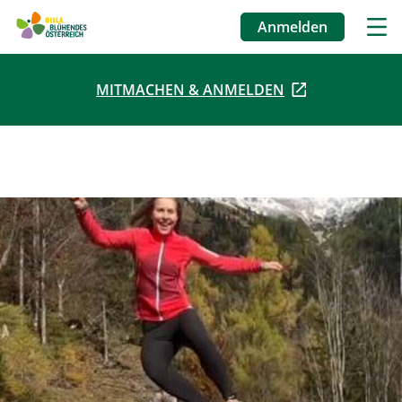
Anmelden
Benutzermenü
MITMACHEN & ANMELDEN
Direkt
zum
Inhalt