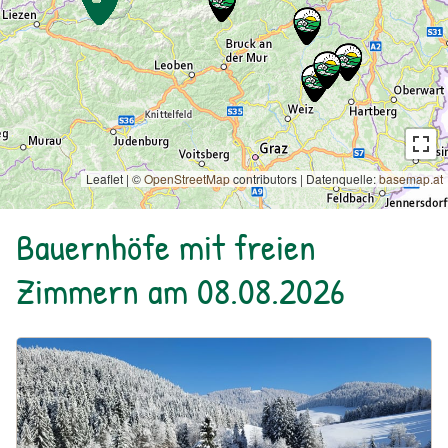
Leaflet | ©
OpenStreetMap
contributors
|
Datenquelle:
basemap.at
Bauernhöfe mit freien
Zimmern am 08.08.2026
Urlaub am Bauernhof: Biohof Teufel