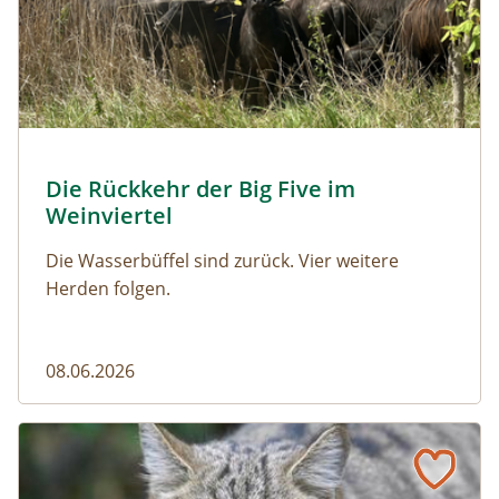
© Franziska Denner
Die Rückkehr der Big Five im
Naturmagazin: Die Rückkehr der Big Five im Weinviert
Weinviertel
Die Wasserbüffel sind zurück. Vier weitere
Herden folgen.
08.06.2026
Vom Acker zum Wildkatzen-Korridor