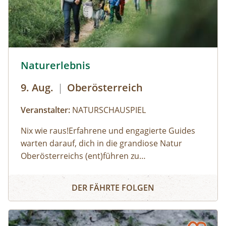
© Robert Maybach
Naturerlebnis
9. Aug.
|
Oberösterreich
Veranstalter:
NATURSCHAUSPIEL
Nix wie raus!Erfahrene und engagierte Guides
warten darauf, dich in die grandiose Natur
Oberösterreichs (ent)führen zu
dürfen:Haifischzähne finden, Brennnessel essen,
Naturerlebnis
Alpakas versorgen, Wassermonster fangen,
DER FÄHRTE FOLGEN
Fährtenlesen lernen, Höhlen erforschen, Honig
ernten, Pilze bestimmen, Probeklettern am Fels
und noch vieles mehr: Auf unserer Website