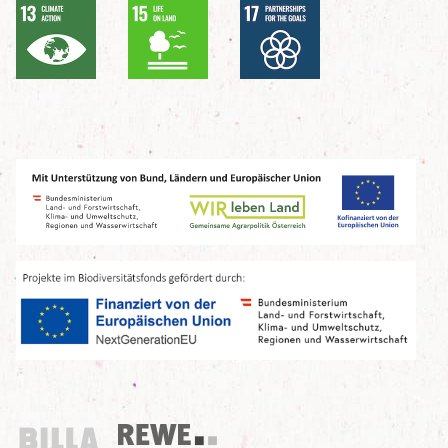
Billa
REWE Group