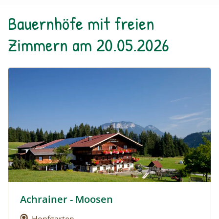
Bauernhöfe mit freien
Zimmern am 20.05.2026
Urlaub am Bauernhof: Achrainer - Moosen
Achrainer - Moosen
Urlaub am Bauernhof: Achrainer - Moosen
Hopfgarten