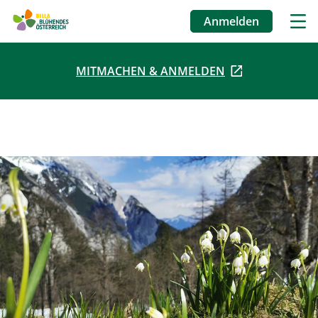
Anmelden
Benutzermenü
MITMACHEN & ANMELDEN
Direkt
zum
Inhalt