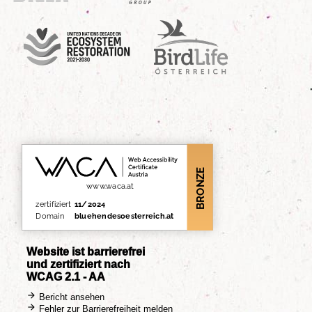
UN Decade
Birdlife