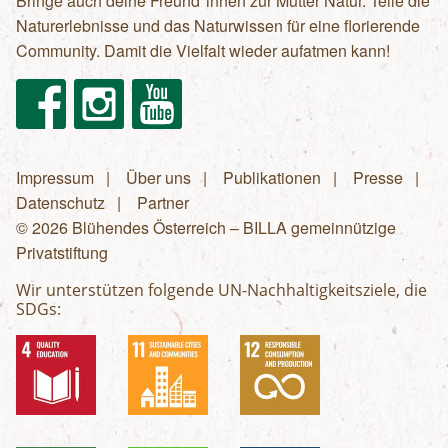
Bringe auch deine Freund*innen zur Mutter Natur. Teile die
Naturerlebnisse und das Naturwissen für eine florierende
Community. Damit die Vielfalt wieder aufatmen kann!
Facebook
Instagram
Youtube
Impressum
Über uns
Publikationen
Presse
Fußzeilenmenü
Datenschutz
Partner
© 2026 Blühendes Österreich – BILLA gemeinnützige
Privatstiftung
Wir unterstützen folgende UN-Nachhaltigkeitsziele, die
SDGs: