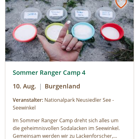
findest du alle Angebote, flexibel buchbar zum
Wunschtermin.So geht's:⁠Melde dich zu einem
Termin aus dem Veranstaltungskalender an
oder organisiere dein privates
NATURSCHAUSPIEL: Jede Tour kann auf Anfrage
zu individuell vereinbarten Terminen
durchgeführt werden. ⁠
Sommer Ranger Camp 4 © Siehe Veranstalter
Sommer Ranger Camp 4
10. Aug.
|
Burgenland
Veranstalter:
Nationalpark Neusiedler See -
Seewinkel
Im Sommer Ranger Camp dreht sich alles um
die geheimnisvollen Sodalacken im Seewinkel.
Gemeinsam werden wir zu Lackenforscher,