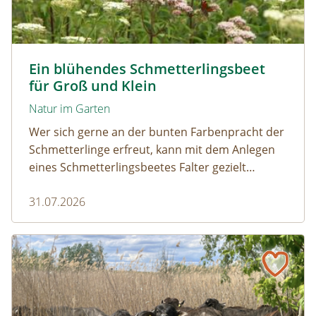
Tagpfauenaugen auf Wasserdost © Marion Jaros
Ein blühendes Schmetterlingsbeet
für Groß und Klein
Natur im Garten
Wer sich gerne an der bunten Farbenpracht der
Schmetterlinge erfreut, kann mit dem Anlegen
eines Schmetterlingsbeetes Falter gezielt
anlocken. Doch auch Raupenfutterpflanzen
31.07.2026
dürfen ausreichend mitgedacht werden. Denn
ohne Raupen gibt es keine schönen
Schmetterlinge!
Naturmagazin: Die Rückkehr der Big Five im Weinviertel
Die Rückkehr der Big Five im Weinviertel