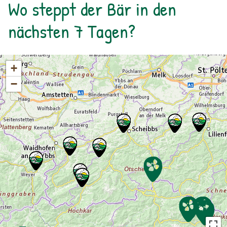
Wo steppt der Bär in den
Apotheke der Natur – Im Naturparkhaus im
Bergsteigerdorf Ginzling und in der Tyrolia
nächsten 7 Tagen?
Mayrhofen erhältllich!
+
−