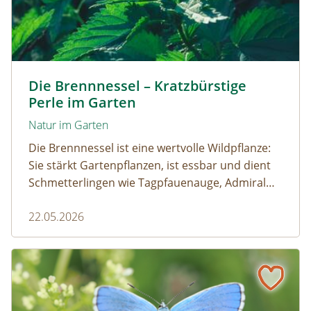
Kleine Brennnessel © VISKA / www.shutterstock.com
Die Brennnessel – Kratzbürstige
Perle im Garten
Natur im Garten
Die Brennnessel ist eine wertvolle Wildpflanze:
Sie stärkt Gartenpflanzen, ist essbar und dient
Schmetterlingen wie Tagpfauenauge, Admiral
und andere als wichtige Raupenfutterpflanze.
22.05.2026
Wer sie im Garten stehen lässt, fördert die
Artenvielfalt.
Schmetterling des Jahres 2026 – Der Himmelblaue Bläuli