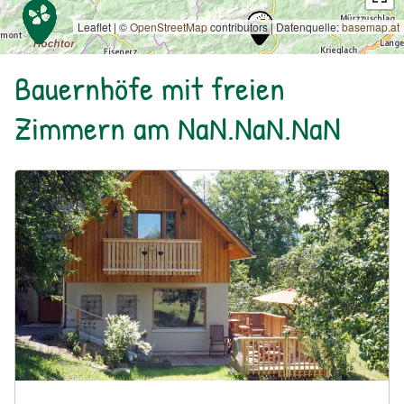
Leaflet | ©
OpenStreetMap
contributors
|
Datenquelle:
basemap.at
Bauernhöfe mit freien
Zimmern am NaN.NaN.NaN
Urlaub am Bauernhof: Biohof Prannleithen