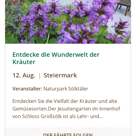
Sölker Jesuitengarten - Kräuterlehr- und Schaugarten © 
Entdecke die Wunderwelt der
Kräuter
12. Aug.
|
Steiermark
Veranstalter:
Naturpark Sölktäler
Entdecken Sie die Vielfalt der Kräuter und alte
Gemüsesorten.Der Jesuitengarten im Innenhof
von Schloss Großsölk ist als Lehr- und
Schaugarten anerkannt. Neben Blumen
Entdecke die Wunderwelt der Kräuter
gedeihen hier viele Heil- und Gewürzkräuter
DER FÄHRTE FOLGEN