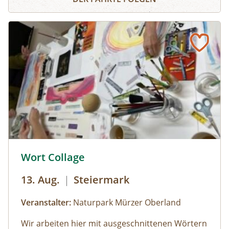
sowie neue und alte, in Vergessenheit geratene
Gemüsesorten. Während die Erwachsenen an
der Kräuterführung mit Martha teilnehmen,
können die Kinder bei einer Kinderführung
einen lustigen Streifzug durch den
Jesuitengarten machen.Dauer: 2
StundenKosten: Erwachsene € 14,- | Kinder (6-
14 Jahre) € 10,- | gratis mit der Sommercard
© © Naturpark Mürzer Oberland
Wort Collage
13. Aug.
|
Steiermark
Veranstalter:
Naturpark Mürzer Oberland
Wir arbeiten hier mit ausgeschnittenen Wörtern