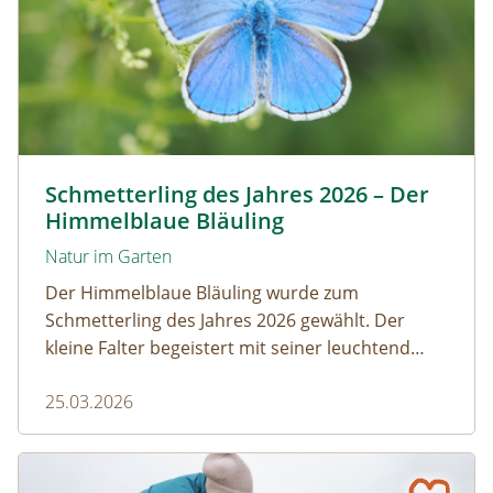
Himmelblauer Bläuling © Anton Kroh | schmetterlingsap
Schmetterling des Jahres 2026 – Der
Himmelblaue Bläuling
Natur im Garten
Der Himmelblaue Bläuling wurde zum
Schmetterling des Jahres 2026 gewählt. Der
kleine Falter begeistert mit seiner leuchtend
blauen Färbung und einem faszinierenden
25.03.2026
Zusammenspiel mit Ameisen.
Gumpoldskirchen: Ein Klassenzimmer unter Obstbäume