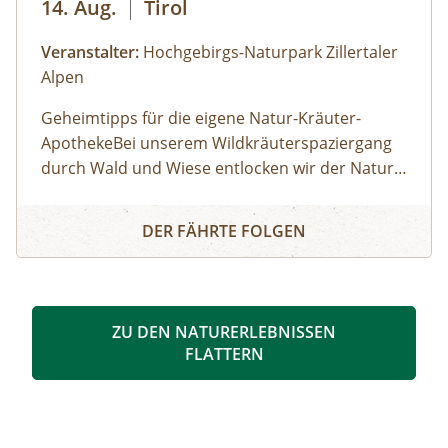
14. Aug.
|
Tirol
Veranstalter:
Hochgebirgs-Naturpark Zillertaler
Alpen
Geheimtipps für die eigene Natur-Kräuter-
ApothekeBei unserem Wildkräuterspaziergang
durch Wald und Wiese entlocken wir der Natur
im Tuxertal die Geheimnisse über die Heilkräfte
WILDKRÄUTERSPAZIERGANG IN TUX
der Alpenkräuter. Diese tolle Natur-Apotheke ist
DER FÄHRTE FOLGEN
vor unserer Haustür. Der richtige
Sammelzeitpunkt wird von den Jahreszeiten
bestimmt. Zu jeder Zeit sind wahre Schätze zu fi
nden. Wir besprechen altes Wissen von
ZU DEN NATURERLEBNISSEN
Kräutern, Baum-Harzen und Wurzeln und
FLATTERN
entdecken die vielfältigen Anwendungs- und
Verarbeitungsmöglichkeiten. Vom Treffpunkt
aus geht´s in Richtung Bichlalm.BUCH-TIPP:
Gottfried Hochgruber: Heilkräuter, Die