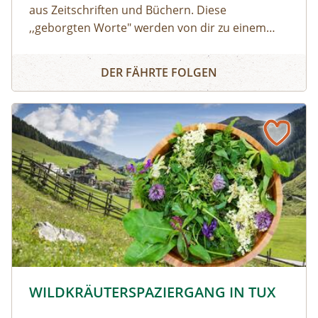
aus Zeitschriften und Büchern. Diese
,,geborgten Worte" werden von dir zu einem
individuellen Text neu zusammengesetzt. Die
Wort Collage
Worte können herumgeschoben oder
DER FÄHRTE FOLGEN
zurechtgeschnitten werden, bis eine für dich
stimmige Essenz davon übrig bleibt. Durch diese
Collagetechnik entstehen Bilder im Kopf. Diese
Bilder und momentane Gefühle können im
Anschluss mit unterschiedlichen Materealien
auf Papier gemalt werden. Der zuvor
entstandene Text wird als Abschluss auf das
gemalte Bild geklebt.
© © Hochgebirgs-Naturpark Zillertaler Alpen
WILDKRÄUTERSPAZIERGANG IN TUX