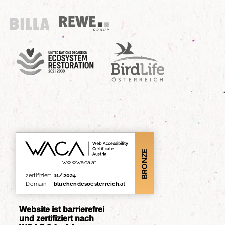
Billa
REWE Group
UN Decade
Birdlife