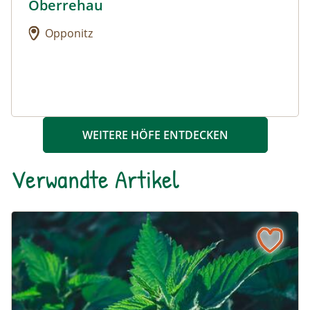
Oberrehau
Urlaub am Bauernhof: Oberrehau
Opponitz
WEITERE HÖFE ENTDECKEN
Verwandte Artikel
Die Brennnessel – Kratzbürstige Perle im Garten