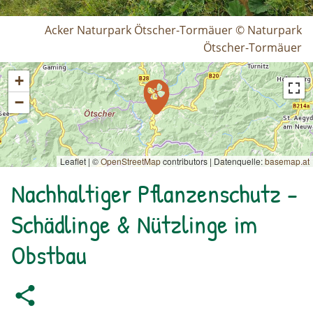
Acker Naturpark Ötscher-Tormäuer © Naturpark
Ötscher-Tormäuer
+
−
Leaflet | ©
OpenStreetMap
contributors
|
Datenquelle:
basemap.at
Nachhaltiger Pflanzenschutz -
Schädlinge & Nützlinge im
Obstbau