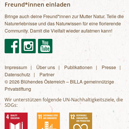
Freund*innen einladen
Bringe auch deine Freund*innen zur Mutter Natur. Teile die
Naturerlebnisse und das Naturwissen für eine florierende
Community. Damit die Vielfalt wieder aufatmen kann!
Facebook
Instagram
Youtube
Impressum
Über uns
Publikationen
Presse
Fußzeilenmenü
Datenschutz
Partner
© 2026 Blühendes Österreich – BILLA gemeinnützige
Privatstiftung
Wir unterstützen folgende UN-Nachhaltigkeitsziele, die
SDGs: