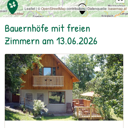
Leaflet | ©
OpenStreetMap
contributors
|
Datenquelle:
basemap.at
Bauernhöfe mit freien
Zimmern am 13.06.2026
Urlaub am Bauernhof: Biohof Prannleithen