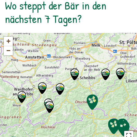
Wo steppt der Bär in den
Apotheke der Natur – Im Naturparkhaus im
Bergsteigerdorf Ginzling und in der Tyrolia
nächsten 7 Tagen?
Mayrhofen erhältllich!
+
−