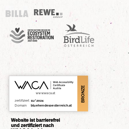
Billa
REWE Group
UN Decade
Birdlife