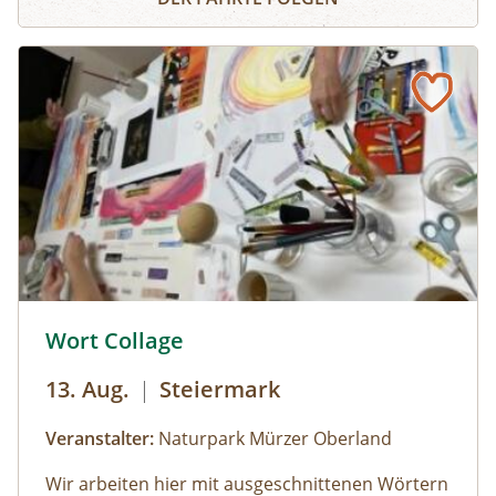
sowie neue und alte, in Vergessenheit geratene
Gemüsesorten. Während die Erwachsenen an
der Kräuterführung mit Martha teilnehmen,
können die Kinder bei einer Kinderführung
einen lustigen Streifzug durch den
Jesuitengarten machen.Dauer: 2
StundenKosten: Erwachsene € 14,- | Kinder (6-
14 Jahre) € 10,- | gratis mit der Sommercard
© © Naturpark Mürzer Oberland
Wort Collage
13. Aug.
|
Steiermark
Veranstalter:
Naturpark Mürzer Oberland
Wir arbeiten hier mit ausgeschnittenen Wörtern