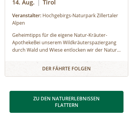
14. Aug.
|
Tirol
Veranstalter:
Hochgebirgs-Naturpark Zillertaler
Alpen
Geheimtipps für die eigene Natur-Kräuter-
ApothekeBei unserem Wildkräuterspaziergang
durch Wald und Wiese entlocken wir der Natur
im Tuxertal die Geheimnisse über die Heilkräfte
WILDKRÄUTERSPAZIERGANG IN TUX
der Alpenkräuter. Diese tolle Natur-Apotheke ist
DER FÄHRTE FOLGEN
vor unserer Haustür. Der richtige
Sammelzeitpunkt wird von den Jahreszeiten
bestimmt. Zu jeder Zeit sind wahre Schätze zu fi
nden. Wir besprechen altes Wissen von
ZU DEN NATURERLEBNISSEN
Kräutern, Baum-Harzen und Wurzeln und
FLATTERN
entdecken die vielfältigen Anwendungs- und
Verarbeitungsmöglichkeiten. Vom Treffpunkt
aus geht´s in Richtung Bichlalm.BUCH-TIPP:
Gottfried Hochgruber: Heilkräuter, Die