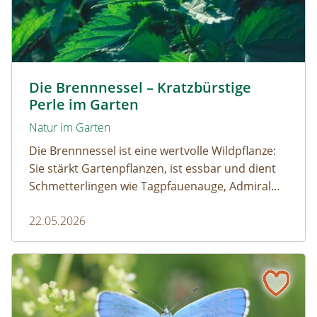
Kleine Brennnessel © VISKA / www.shutterstock.com
Die Brennnessel – Kratzbürstige
Perle im Garten
Natur im Garten
Die Brennnessel ist eine wertvolle Wildpflanze:
Sie stärkt Gartenpflanzen, ist essbar und dient
Schmetterlingen wie Tagpfauenauge, Admiral
und andere als wichtige Raupenfutterpflanze.
22.05.2026
Wer sie im Garten stehen lässt, fördert die
Artenvielfalt.
Schmetterling des Jahres 2026 – Der Himmelblaue Bläuli