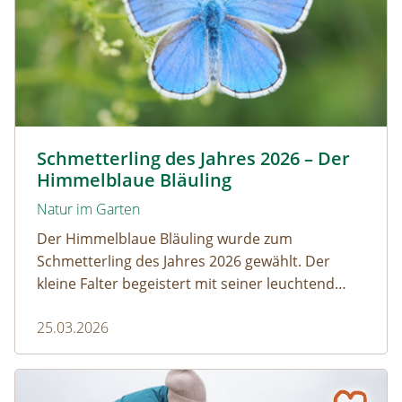
Himmelblauer Bläuling © Anton Kroh | schmetterlingsap
Schmetterling des Jahres 2026 – Der
Himmelblaue Bläuling
Natur im Garten
Der Himmelblaue Bläuling wurde zum
Schmetterling des Jahres 2026 gewählt. Der
kleine Falter begeistert mit seiner leuchtend
blauen Färbung und einem faszinierenden
25.03.2026
Zusammenspiel mit Ameisen.
Gumpoldskirchen: Ein Klassenzimmer unter Obstbäume