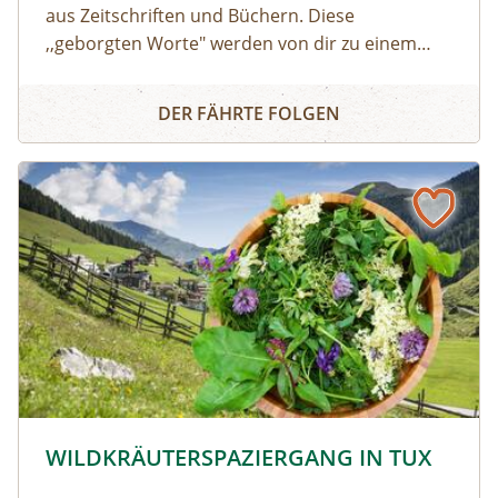
aus Zeitschriften und Büchern. Diese
,,geborgten Worte" werden von dir zu einem
individuellen Text neu zusammengesetzt. Die
Wort Collage
Worte können herumgeschoben oder
DER FÄHRTE FOLGEN
zurechtgeschnitten werden, bis eine für dich
stimmige Essenz davon übrig bleibt. Durch diese
Collagetechnik entstehen Bilder im Kopf. Diese
Bilder und momentane Gefühle können im
Anschluss mit unterschiedlichen Materealien
auf Papier gemalt werden. Der zuvor
entstandene Text wird als Abschluss auf das
gemalte Bild geklebt.
© © Hochgebirgs-Naturpark Zillertaler Alpen
WILDKRÄUTERSPAZIERGANG IN TUX