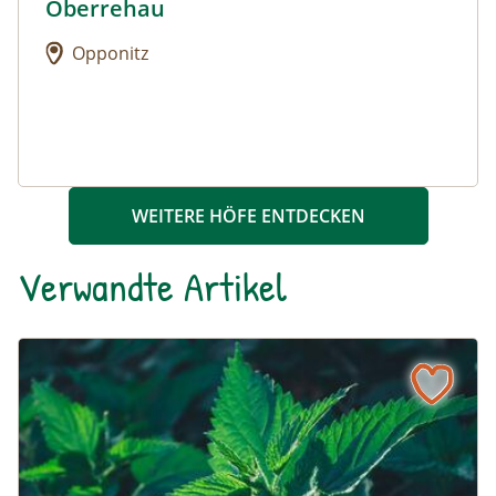
Oberrehau
Urlaub am Bauernhof: Oberrehau
Opponitz
WEITERE HÖFE ENTDECKEN
Verwandte Artikel
Die Brennnessel – Kratzbürstige Perle im Garten