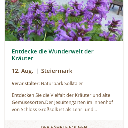
Sölker Jesuitengarten - Kräuterlehr- und Schaugarten © 
Entdecke die Wunderwelt der
Kräuter
12. Aug.
|
Steiermark
Veranstalter:
Naturpark Sölktäler
Entdecken Sie die Vielfalt der Kräuter und alte
Gemüsesorten.Der Jesuitengarten im Innenhof
von Schloss Großsölk ist als Lehr- und
Schaugarten anerkannt. Neben Blumen
Entdecke die Wunderwelt der Kräuter
gedeihen hier viele Heil- und Gewürzkräuter
DER FÄHRTE FOLGEN