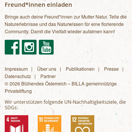
Freund*innen einladen
Bringe auch deine Freund*innen zur Mutter Natur. Teile die
Naturerlebnisse und das Naturwissen für eine florierende
Community. Damit die Vielfalt wieder aufatmen kann!
Facebook
Instagram
Youtube
Impressum
Über uns
Publikationen
Presse
Fußzeilenmenü
Datenschutz
Partner
© 2026 Blühendes Österreich – BILLA gemeinnützige
Privatstiftung
Wir unterstützen folgende UN-Nachhaltigkeitsziele, die
SDGs: