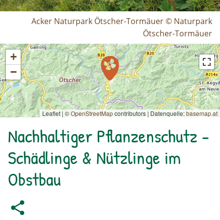
Acker Naturpark Ötscher-Tormäuer © Naturpark
Ötscher-Tormäuer
+
−
Leaflet | ©
OpenStreetMap
contributors
|
Datenquelle:
basemap.at
Nachhaltiger Pflanzenschutz -
Schädlinge & Nützlinge im
Obstbau