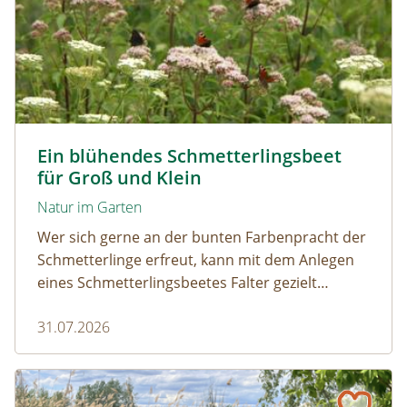
Tagpfauenaugen auf Wasserdost © Marion Jaros
Ein blühendes Schmetterlingsbeet
für Groß und Klein
Natur im Garten
Wer sich gerne an der bunten Farbenpracht der
Schmetterlinge erfreut, kann mit dem Anlegen
eines Schmetterlingsbeetes Falter gezielt
anlocken. Doch auch Raupenfutterpflanzen
31.07.2026
dürfen ausreichend mitgedacht werden. Denn
ohne Raupen gibt es keine schönen
Schmetterlinge!
Naturmagazin: Die Rückkehr der Big Five im Weinviertel
Die Rückkehr der Big Five im Weinviertel