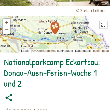
© Stefan Leitner
+
−
Leaflet | ©
OpenStreetMap
contributors
|
Datenquelle:
basemap.at
Nationalparkcamp Eckartsau:
Donau-Auen-Ferien-Woche 1
und 2