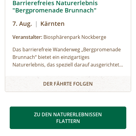
Barrierefreies Naturerlebnis
Programm im Nationalparkzentrum im Schloss
"Bergpromenade Brunnach"
Orth an der DonauDo & Fr – Programm in
EckartsauVerpflegung: Lunchpakete & 1x Grillen
7. Aug.
|
Kärnten
am Lagefeuer, Getränke
Veranstalter:
Biosphärenpark Nockberge
Das barrierefreie Wanderweg „Bergpromenade
Brunnach“ bietet ein einzigartiges
Naturerlebnis, das speziell darauf ausgerichtet
ist auch Menschen mit
Barrierefreies Naturerlebnis "Bergpromenade Brunnach"
Mobilitätseinschränkungen oder Familien mit
DER FÄHRTE FOLGEN
Kinderwägen die Schönheit der Alm
näherzubringen. Ein besonderes Highlight ist
der Speicklehrpfad entlang der Promenade.
Gemeinsam mit einem/einer Biosphärenpark-
ZU DEN NATURERLEBNISSEN
Ranger: in erkunden Sie diesen Weg und
FLATTERN
erfahren die Bedeutung und Einzigartigkeit der
heimischen Speikpflanze.