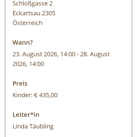
Schloßgasse 2
und -Ranger. Dazu gehören
Eckartsau 2305
Themenexkursionen bzw. -
Österreich
wanderungen, Nationalparkzentrum im
Schloss Orth an der Donau mit dem
Wann?
Auerlebnisgelände Schlossinsel,
23. August 2026, 14:00
-
28. August
Forschungslabor am Campgelände,
2026, 14:00
Benützung der Tümpelanlage im
Rahmen von Exkursionen, Rätsel-Rallye,
Preis
umweltpädagogisches Spieleprogramm,
Kinder:
€ 435,00
wissenschaftliches und kreatives
Arbeiten, Führung durch Schloss
Leiter*in
Eckartsau etc. … inkl. aller benötigten
Linda Täubling
Arbeitsmaterialien
Benützung der Fahrräder im Rahmen