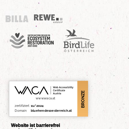
Billa
REWE Group
UN Decade
Birdlife