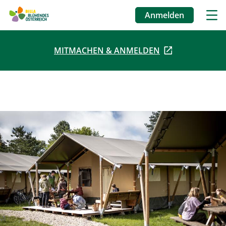
Anmelden
Benutzermenü
MITMACHEN & ANMELDEN
Direkt
zum
Inhalt