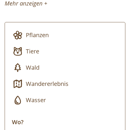
Mehr anzeigen +
Moderne Sanitärräume
Aufenthaltsbereiche für
Schlechtwetterprogramm
Pflanzen
Campgelände mit eigener Feuerstelle
und Spielwies
Tiere
Naturerlebnisgelände fußläufig in 5 min.
erreichbar
Wald
Vollverpflegung (Frühstück, Lunchpakete
während des Tages, Grillabend bzw.
Wandererlebnis
Abendessen im Gasthaus, Getränke)
Wasser
Durchgehende inhaltliche Gestaltung
und Begleitung während des Tages über
die gesamte Aufenthaltszeit durch
Wo?
zertifizierte Nationalpark-Rangerinnen