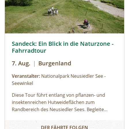
Geeignet für Kinder und Jugendliche von 10
bis 14 Jahren
Sandeck: Ein Blick in die Naturzone - Fahrradtour © Siehe
Sandeck: Ein Blick in die Naturzone -
Fahrradtour
7. Aug.
|
Burgenland
Veranstalter:
Nationalpark Neusiedler See -
Seewinkel
Diese Tour führt entlang von pflanzen- und
insektenreichen Hutweideflächen zum
Randbereich des Neusiedler Sees. Begleite
unsere Ranger:innen in eines der schönsten
Sandeck: Ein Blick in die Naturzone - Fahrradtour
Teilgebiete des Nationalparks. Je nach
DER FÄHRTE FOLGEN