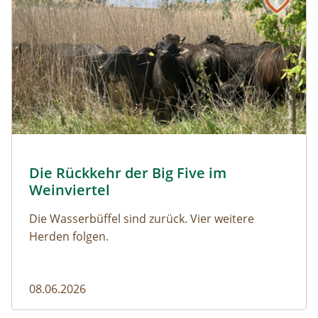
© Franziska Denner
Die Rückkehr der Big Five im
Naturmagazin: Die Rückkehr der Big Five im Weinviert
Weinviertel
Die Wasserbüffel sind zurück. Vier weitere
Herden folgen.
08.06.2026