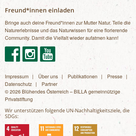
Freund*innen einladen
Bringe auch deine Freund*innen zur Mutter Natur. Teile die
Naturerlebnisse und das Naturwissen für eine florierende
Community. Damit die Vielfalt wieder aufatmen kann!
Facebook
Instagram
Youtube
Impressum
Über uns
Publikationen
Presse
Fußzeilenmenü
Datenschutz
Partner
© 2026 Blühendes Österreich – BILLA gemeinnützige
Privatstiftung
Wir unterstützen folgende UN-Nachhaltigkeitsziele, die
SDGs: