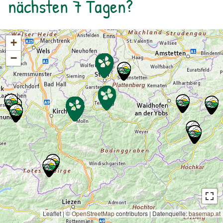
nächsten 7 Tagen?
des Bergwerks bestaunen. zur
Detailinformation September 2025
+
−
Leaflet | ©
OpenStreetMap
contributors
|
Datenquelle:
basemap.at