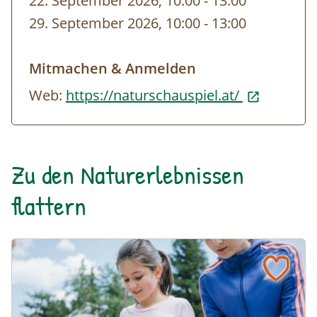
22. September 2026, 10:00
-
bis
13:00
29. September 2026, 10:00
-
bis
13:00
Mitmachen & Anmelden
Web:
https://naturschauspiel.at/
Zu den Naturerlebnissen
flattern