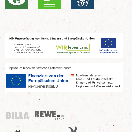
Billa
REWE Group
UN Decade
Birdlife