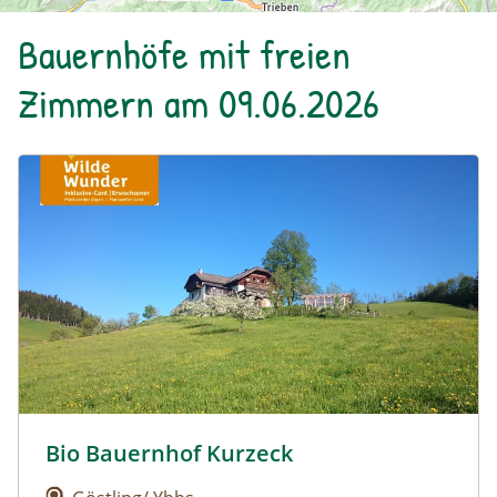
Bauernhöfe mit freien
Zimmern am 09.06.2026
Urlaub am Bauernhof: Bio Bauernhof Kurzeck
Bio Bauernhof Kurzeck
Urlaub am Bauernhof: Bio Bauernhof Kurzeck