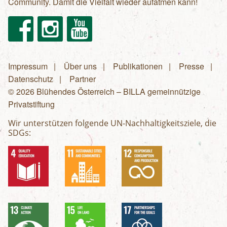
Community. Damit die Vielfalt wieder aufatmen kann!
Facebook
Instagram
Youtube
Impressum
Über uns
Publikationen
Presse
Fußzeilenmenü
Datenschutz
Partner
© 2026 Blühendes Österreich – BILLA gemeinnützige
Privatstiftung
Wir unterstützen folgende UN-Nachhaltigkeitsziele, die
SDGs: