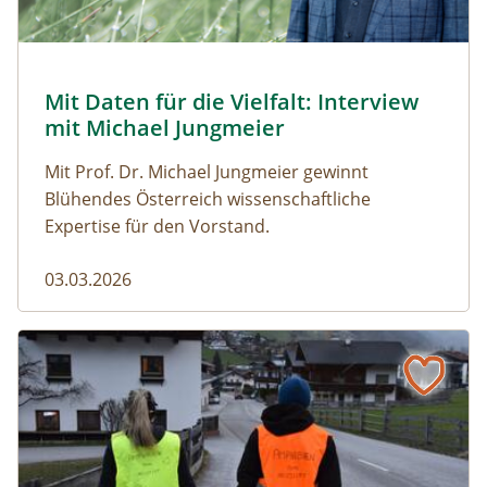
© Robert Harson
Mit Daten für die Vielfalt: Interview
Naturmagazin: Mit Daten für die Vielfalt: Interview mi
mit Michael Jungmeier
Mit Prof. Dr. Michael Jungmeier gewinnt
Blühendes Österreich wissenschaftliche
Expertise für den Vorstand.
03.03.2026
Der steile Weg in die Freiheit