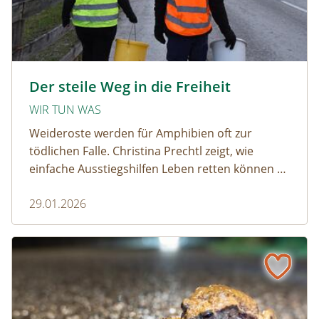
amphibien_team © christinaprechtl
Der steile Weg in die Freiheit
WIR TUN WAS
Weideroste werden für Amphibien oft zur
tödlichen Falle. Christina Prechtl zeigt, wie
einfache Ausstiegshilfen Leben retten können –
pragmatisch, wirksam und ohne großen
29.01.2026
Aufwand.
Wenn der Weiderost zur Falle wird