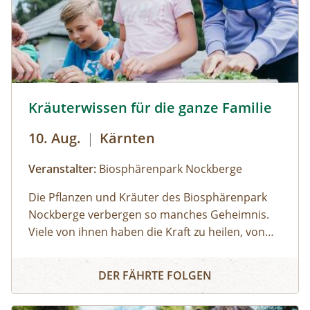
Kräuterwanderung für die ganze Familie © Sam Strauss
Kräuterwissen für die ganze Familie
10. Aug.
|
Kärnten
Veranstalter:
Biosphärenpark Nockberge
Die Pflanzen und Kräuter des Biosphärenpark
Nockberge verbergen so manches Geheimnis.
Viele von ihnen haben die Kraft zu heilen, von
manchen sollte man lieber die Finger lassen. Für
Kräuterwissen für die ganze Familie
Kinder gut verständlich erläutert ein
DER FÄHRTE FOLGEN
Biosphärenpark-Ranger zahlreiche
Besonderheiten in der Natur und beantwortet