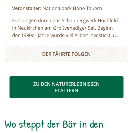
Veranstalter:
Nationalpark Hohe Tauern
Führungen durch das Schaubergwerk Hochfeld
in Neukirchen am Großvenediger Seit Beginn
der 1990er Jahre wurde viel Arbeit investiert, um
das alte Bergwerk in eine Erlebnisausstellung
Eine Reise ins Tauernfenster
umzubauen. Die Attraktion unter Tage bietet
DER FÄHRTE FOLGEN
spannende Einblicke in die alpine Geologie und
in die Geschichte des Nationalparks. Das
Schaubergwerk, eine Rarität in den Hohen
Tauern, wird durch Führungen den
ZU DEN NATURERLEBNISSEN
Besucherinnen und Besuchern zugänglich
FLATTERN
gemacht und erklärt. So können beispielsweise
Deckungsbau des Tauernfensters und
Gesteinsaufschlüsse nachvollziehbar
veranschaulicht werden. Derzeit kann man auch
Wo steppt der Bär in den
die Vernissage „Innenleben“ von Künstler Mag.
art. Michael Alexander Seywald in den Stollen