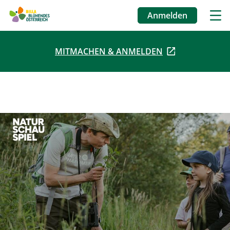
Anmelden
Benutzermenü
MITMACHEN & ANMELDEN
Direkt
zum
Inhalt