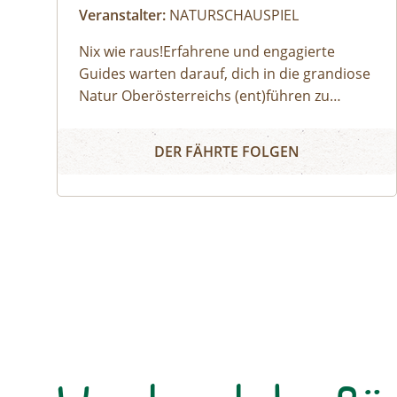
Veranstalter:
NATURSCHAUSPIEL
Nix wie raus!Erfahrene und engagierte
Guides warten darauf, dich in die grandiose
Natur Oberösterreichs (ent)führen zu
dürfen:Haifischzähne finden, Brennnessel
Naturerlebnis
essen, Alpakas versorgen, Wassermonster
DER FÄHRTE FOLGEN
fangen, Fährtenlesen lernen, Höhlen
erforschen, Honig ernten, Pilze bestimmen,
Probeklettern am Fels und noch vieles
mehr: Auf unserer Website findest du alle
Angebote, flexibel buchbar zum
Wunschtermin.So geht's:⁠Melde dich zu
einem Termin aus dem
Veranstaltungskalender an oder organisiere
dein privates NATURSCHAUSPIEL: Jede Tour
kann auf Anfrage zu individuell vereinbarten
Terminen durchgeführt werden. ⁠