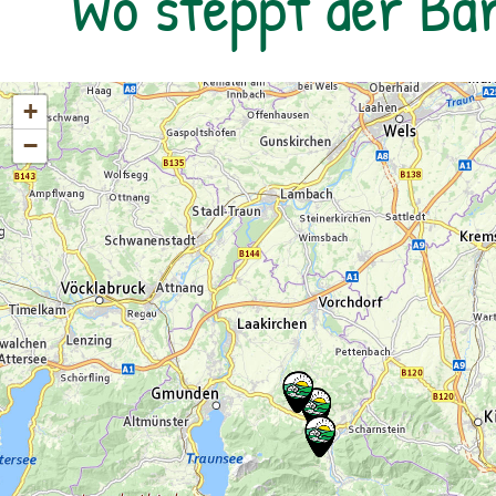
Wo steppt der Bä
+
−