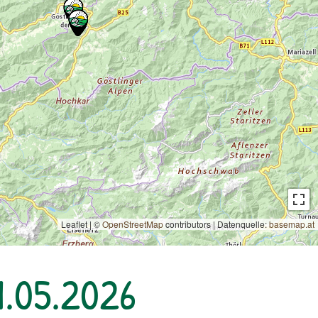
Leaflet | ©
OpenStreetMap
contributors
|
Datenquelle:
basemap.at
1.05.2026