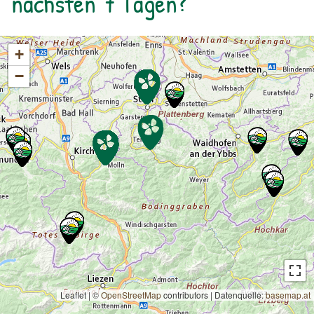
nächsten 7 Tagen?
+
−
Leaflet | ©
OpenStreetMap
contributors
|
Datenquelle:
basemap.at