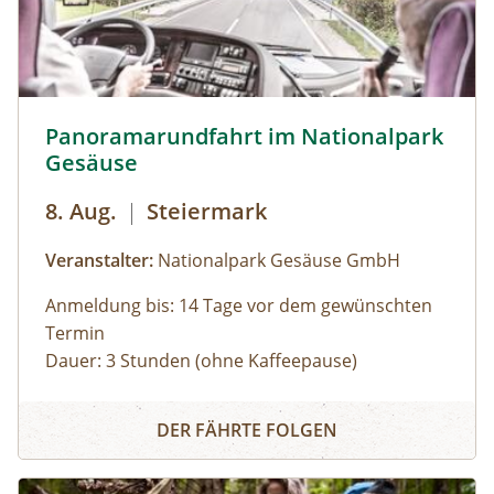
Panoramarundfahrt im Nationalpark Gesäuse © Siehe Ve
Panoramarundfahrt im Nationalpark
Gesäuse
8. Aug.
|
Steiermark
Veranstalter:
Nationalpark Gesäuse GmbH
Anmeldung bis: 14 Tage vor dem gewünschten
Termin
Dauer: 3 Stunden (ohne Kaffeepause)
Zu den schönsten Plätzen im Nationalpark
Panoramarundfahrt im Nationalpark Gesäuse
Gesäuse mit Nationalpark Ranger:in – wilde
DER FÄHRTE FOLGEN
Natur und besondere Orte.
Gruppen mit eigenem Reisebus