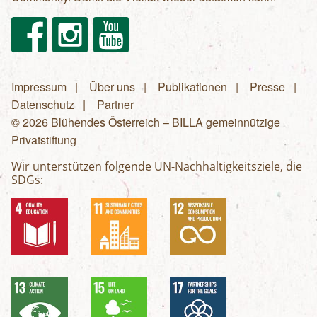
Facebook
Instagram
Youtube
Impressum
Über uns
Publikationen
Presse
Fußzeilenmenü
Datenschutz
Partner
© 2026 Blühendes Österreich – BILLA gemeinnützige
Privatstiftung
Wir unterstützen folgende UN-Nachhaltigkeitsziele, die
SDGs: