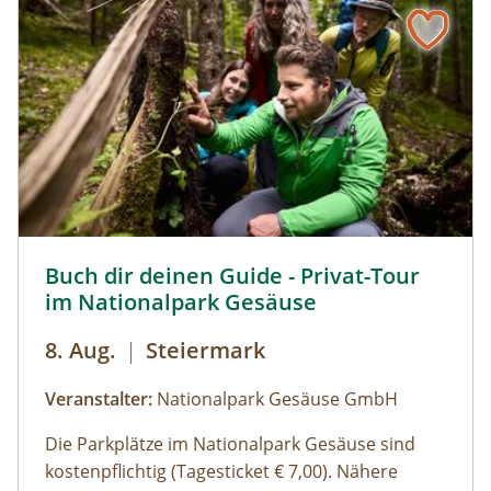
Bus muss gestellt werden. Auf Wunsch ist eine
Kaffeepause im Nationalpark Pavillon
Gstatterboden möglich (nicht im Preis
inkludiert, muss selbst organisiert
werden).Wetterfeste Bekleidung und festes
Schuhwerk für Zwischenstopps ist
empfehlenswert.
Buch dir deinen Guide - Privat-Tour im Nationalpark Ges
Buch dir deinen Guide - Privat-Tour
im Nationalpark Gesäuse
8. Aug.
|
Steiermark
Veranstalter:
Nationalpark Gesäuse GmbH
Die Parkplätze im Nationalpark Gesäuse sind
kostenpflichtig (Tagesticket € 7,00). Nähere