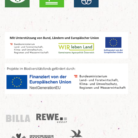
Billa
REWE Group
UN Decade
Birdlife