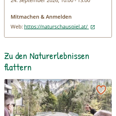
24. September 2026, 10:00
-
bis
13:00
Mitmachen & Anmelden
Web:
https://naturschauspiel.at/
Zu den Naturerlebnissen
flattern