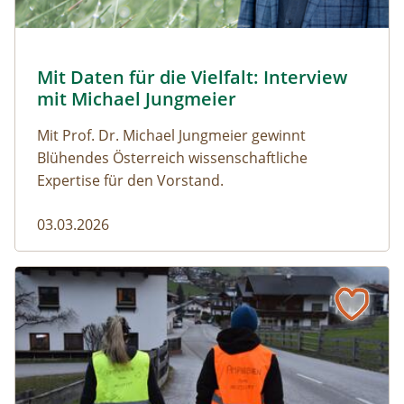
© Robert Harson
Mit Daten für die Vielfalt: Interview
Naturmagazin: Mit Daten für die Vielfalt: Interview mi
mit Michael Jungmeier
Mit Prof. Dr. Michael Jungmeier gewinnt
Blühendes Österreich wissenschaftliche
Expertise für den Vorstand.
03.03.2026
Der steile Weg in die Freiheit