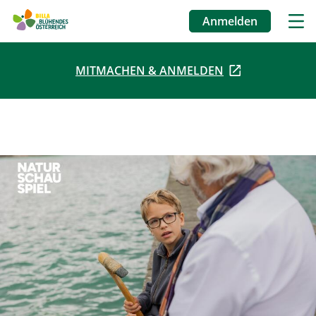
Anmelden
Benutzermenü
MITMACHEN & ANMELDEN
Direkt
zum
Inhalt