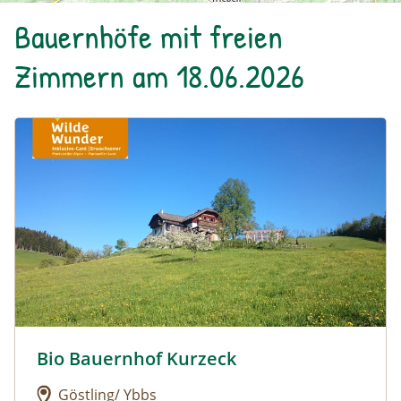
Bauernhöfe mit freien
Zimmern am 18.06.2026
Urlaub am Bauernhof: Bio Bauernhof Kurzeck
Bio Bauernhof Kurzeck
Urlaub am Bauernhof: Bio Bauernhof Kurzeck
Göstling/ Ybbs