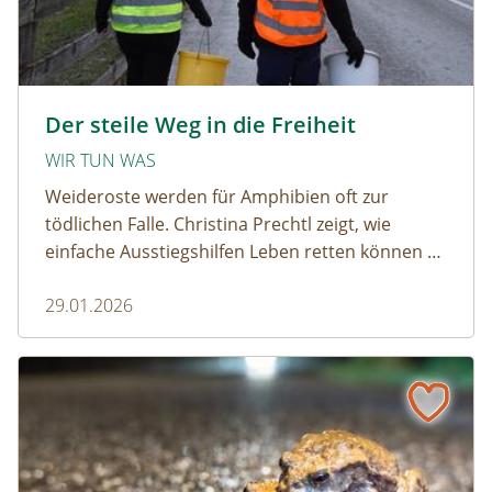
amphibien_team © christinaprechtl
Der steile Weg in die Freiheit
WIR TUN WAS
Weideroste werden für Amphibien oft zur
tödlichen Falle. Christina Prechtl zeigt, wie
einfache Ausstiegshilfen Leben retten können –
pragmatisch, wirksam und ohne großen
29.01.2026
Aufwand.
Wenn der Weiderost zur Falle wird