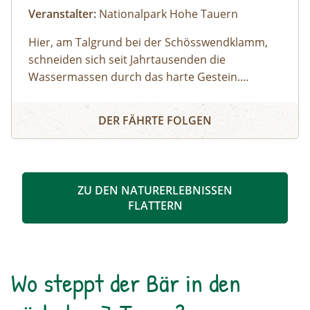
Veranstalter:
Nationalpark Hohe Tauern
Hier, am Talgrund bei der Schösswendklamm,
schneiden sich seit Jahrtausenden die
Wassermassen durch das harte Gestein.
Dadurch sind sehenswerte Erosionsformen,
Schösswendklamm und Hintersee
Kolke und kleine Wasserfälle entstanden. Der
DER FÄHRTE FOLGEN
Klamm folgend geht es weiter bis zum Hintersee
und Sie erfahren Wissenswertes über Flora und
Fauna im hinteren Felbertal. An der Nordseite
des Sees führt der Rundweg auf eine Anhöhe
ZU DEN NATURERLEBNISSEN
mit Blick über den Talschluss mit seinen
FLATTERN
imposanten Felswänden, in denen sich Gämsen
tummeln. Der Rückweg erfolgt auf derselben
Strecke. zur Detailinformation
Wo steppt der Bär in den