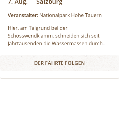
7. Aug.
|
Salzburg
Veranstalter:
Nationalpark Hohe Tauern
Hier, am Talgrund bei der
Schösswendklamm, schneiden sich seit
Jahrtausenden die Wassermassen durch
das harte Gestein. Dadurch sind
Schösswendklamm und Hintersee
sehenswerte Erosionsformen, Kolke und
DER FÄHRTE FOLGEN
kleine Wasserfälle entstanden. Der Klamm
folgend geht es weiter bis zum Hintersee
und Sie erfahren Wissenswertes über Flora
und Fauna im hinteren Felbertal. An der
Nordseite des Sees führt der Rundweg auf
eine Anhöhe mit Blick über den Talschluss
mit seinen imposanten Felswänden, in
denen sich Gämsen tummeln. Der Rückweg
erfolgt auf derselben Strecke. zur
Detailinformation