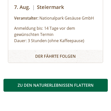
7. Aug.
|
Steiermark
Veranstalter:
Nationalpark Gesäuse GmbH
Anmeldung bis: 14 Tage vor dem
gewünschten Termin
Dauer: 3 Stunden (ohne Kaffeepause)
Zu den schönsten Plätzen im Nationalpark
rk Gesäuse
Panoramarundfahrt im Nationalpark Gesäuse
Gesäuse mit Nationalpark Ranger:in – wilde
DER FÄHRTE FOLGEN
Natur und besondere Orte.
Gruppen mit eigenem Reisebus
Bus muss gestellt werden. Auf Wunsch ist
eine Kaffeepause im Nationalpark Pavillon
Gstatterboden möglich (nicht im Preis
ZU DEN NATURERLEBNISSEN FLATTERN
inkludiert, muss selbst organisiert
werden).Wetterfeste Bekleidung und festes
Schuhwerk für Zwischenstopps ist
empfehlenswert.