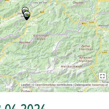
Leaflet | ©
OpenStreetMap
contributors
|
Datenquelle:
basemap.at
.06.2026