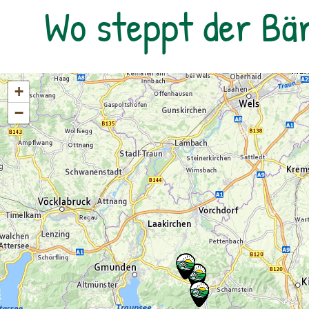
Wo steppt der Bä
+
−