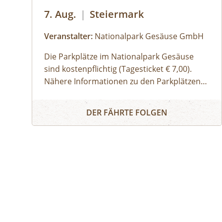
7. Aug.
|
Steiermark
Veranstalter:
Nationalpark Gesäuse GmbH
Die Parkplätze im Nationalpark Gesäuse
sind kostenpflichtig (Tagesticket € 7,00).
Nähere Informationen zu den Parkplätzen
sind
Erwachsene, Jugendliche
hier
zu finden. Allgemeine
Buch dir deinen Guide - Privat-Tour im Nationalpa
Informationen zur Anreise in den
Familien, Erwachsene mit Kindern
DER FÄHRTE FOLGEN
Nationalpark Gesäuse stehen
Kinder und Jugendliche
hier
zur
Verfügung.
Gruppen