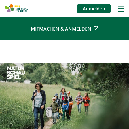
Anmelden
Benutzermenü
MITMACHEN & ANMELDEN
Direkt
zum
Inhalt