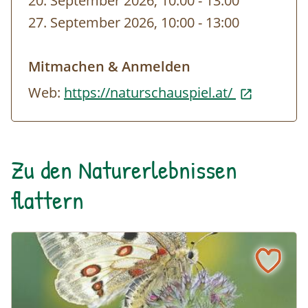
20. September 2026, 10:00
-
bis
13:00
27. September 2026, 10:00
-
bis
13:00
Mitmachen & Anmelden
Web:
https://naturschauspiel.at/
Zu den Naturerlebnissen
flattern