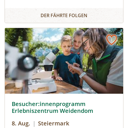
Angebote für Erlebnisse in der Natur, die
Naturerlebnis
gleichzeitig Wissen über den Wert und den
DER FÄHRTE FOLGEN
Schutz der Natur vermitteln. ⁠⁠Finde dein
Highlight!⁠Aktuell kannst du aus 200 geführten
Touren in ganz Oberösterreich wählen: Egal ob
Lamatour, Flussexpedition, Pflanzenworkshops
oder Bergerlebnis – es ist für jede Altersgruppe
etwas dabei.⁠⁠So geht's:⁠Melde dich zu einem
Termin aus dem Veranstaltungskalender an
oder organisiere dein privates
NATURSCHAUSPIEL: Jede Tour kann auf Anfrage
zu individuell vereinbarten Terminen
durchgeführt werden. ⁠
Besucher:innenprogramm Erlebniszentrum Weidendom ©
Besucher:innenprogramm
Erlebniszentrum Weidendom
8. Aug.
|
Steiermark