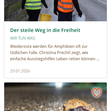
amphibien_team © christinaprechtl
Der steile Weg in die Freiheit
WIR TUN WAS
Weideroste werden für Amphibien oft zur
tödlichen Falle. Christina Prechtl zeigt, wie
einfache Ausstiegshilfen Leben retten können –
pragmatisch, wirksam und ohne großen
29.01.2026
Aufwand.
Wenn der Weiderost zur Falle wird