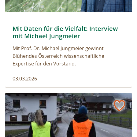
© Robert Harson
Mit Daten für die Vielfalt: Interview
Naturmagazin: Mit Daten für die Vielfalt: Interview mi
mit Michael Jungmeier
Mit Prof. Dr. Michael Jungmeier gewinnt
Blühendes Österreich wissenschaftliche
Expertise für den Vorstand.
03.03.2026
Der steile Weg in die Freiheit