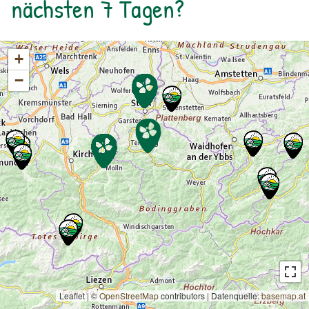
nächsten 7 Tagen?
+
−
Leaflet | ©
OpenStreetMap
contributors
|
Datenquelle:
basemap.at