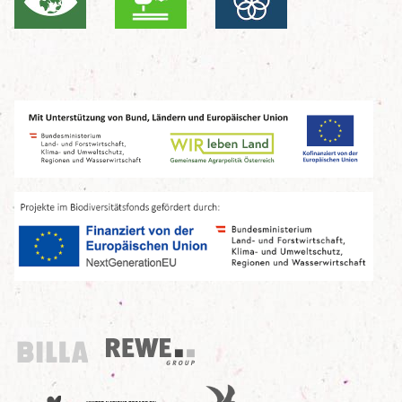
Billa
REWE Group
UN Decade
Birdlife