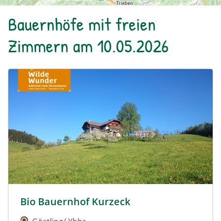
Bauernhöfe mit freien
Zimmern am 10.05.2026
Urlaub am Bauernhof: Bio Bauernhof Kurzeck
Bio Bauernhof Kurzeck
Urlaub am Bauernhof: Bio Bauernhof Kurzeck