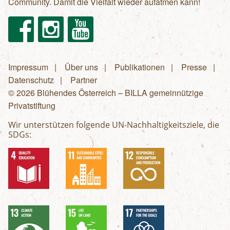
Community. Damit die Vielfalt wieder aufatmen kann!
Facebook
Instagram
Youtube
Impressum
Über uns
Publikationen
Presse
Fußzeilenmenü
Datenschutz
Partner
© 2026 Blühendes Österreich – BILLA gemeinnützige
Privatstiftung
Wir unterstützen folgende UN-Nachhaltigkeitsziele, die
SDGs: