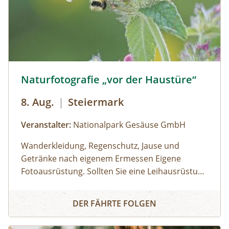
Naturfotografie „vor der Haustüre“ © Siehe Veranstalter
Naturfotografie „vor der Haustüre“
8. Aug.
|
Steiermark
Veranstalter:
Nationalpark Gesäuse GmbH
Wanderkleidung, Regenschutz, Jause und
Getränke nach eigenem Ermessen Eigene
Fotoausrüstung. Sollten Sie eine Leihausrüstung
benötigen, dann wenden Sie sich rechtzeitig an
Gasthof Kölblwirt in Johnsbach
Naturfotografie „vor der Haustüre“
den Veranstalter.€ 95,00 pro Teilnehmer:inMan
DER FÄHRTE FOLGEN
benötigt keine teuren Fernreisen, um
eindrucksvolle Bilder mit der Kamera