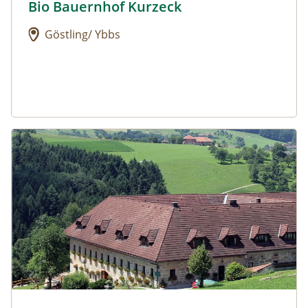
Bio Bauernhof Kurzeck
Urlaub am Bauernhof: Bio Bauernhof Kurzeck
Göstling/ Ybbs
Urlaub am Bauernhof: Dorferhof