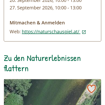
20. September 2026, 10:00
-
bis
13:00
27. September 2026, 10:00
-
bis
13:00
Mitmachen & Anmelden
Web:
https://naturschauspiel.at/
Zu den Naturerlebnissen
flattern