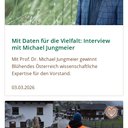
© Robert Harson
Mit Daten für die Vielfalt: Interview
Naturmagazin: Mit Daten für die Vielfalt: Interview mi
mit Michael Jungmeier
Mit Prof. Dr. Michael Jungmeier gewinnt
Blühendes Österreich wissenschaftliche
Expertise für den Vorstand.
03.03.2026
Der steile Weg in die Freiheit