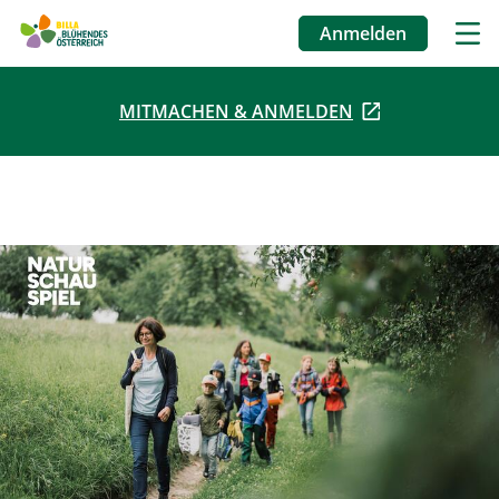
Anmelden
Benutzermenü
MITMACHEN & ANMELDEN
Direkt
zum
Inhalt