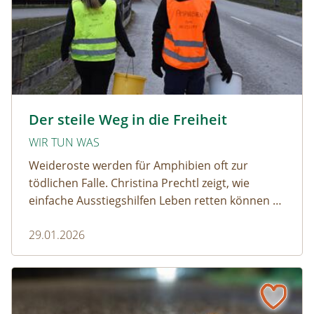
amphibien_team © christinaprechtl
Der steile Weg in die Freiheit
WIR TUN WAS
Weideroste werden für Amphibien oft zur
tödlichen Falle. Christina Prechtl zeigt, wie
einfache Ausstiegshilfen Leben retten können –
pragmatisch, wirksam und ohne großen
29.01.2026
Aufwand.
Wenn der Weiderost zur Falle wird