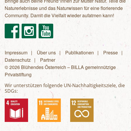
Bringe auch deine Freund*innen zur Mutter Natur. Teile die
Naturerlebnisse und das Naturwissen für eine florierende
Community. Damit die Vielfalt wieder aufatmen kann!
Facebook
Instagram
Youtube
Impressum
Über uns
Publikationen
Presse
Fußzeilenmenü
Datenschutz
Partner
© 2026 Blühendes Österreich – BILLA gemeinnützige
Privatstiftung
Wir unterstützen folgende UN-Nachhaltigkeitsziele, die
SDGs: