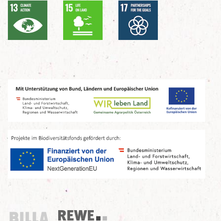
Billa
REWE Group