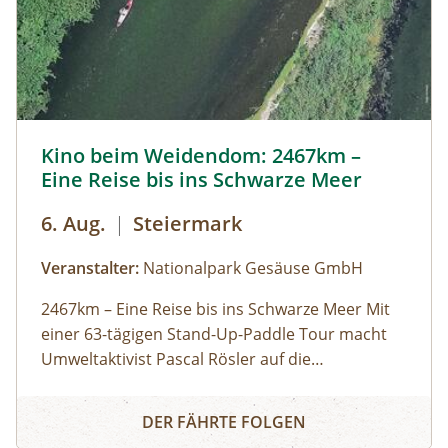
Kino beim Weidendom: 2467km – Eine Reise bis ins Schwa
Kino beim Weidendom: 2467km –
Eine Reise bis ins Schwarze Meer
6. Aug.
|
Steiermark
Veranstalter:
Nationalpark Gesäuse GmbH
2467km – Eine Reise bis ins Schwarze Meer Mit
einer 63-tägigen Stand-Up-Paddle Tour macht
Umweltaktivist Pascal Rösler auf die
Wasserverschmutzung aufmerksam – von
Teilnahme kostenlos
Kino beim Weidendom: 2467km – Eine Reise bis ins Schw
München aus über Isar und Donau bis zum
DER FÄHRTE FOLGEN
Schwarzen Meer. Regie: Anton Zabriskie, 2017