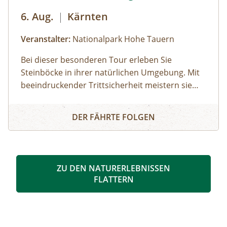
6. Aug.
|
Kärnten
Veranstalter:
Nationalpark Hohe Tauern
Bei dieser besonderen Tour erleben Sie
Steinböcke in ihrer natürlichen Umgebung. Mit
beeindruckender Trittsicherheit meistern sie
steile Felswände, wagen atemberaubende
König der Alpen - Steinbockbeobachtung
Sprünge und liefern sich spannende Kämpfe auf
DER FÄHRTE FOLGEN
schmalen Graten. Die Beobachtung dieser
majestätischen Tiere ist ein unvergessliches
Erlebnis im Nationalpark Hohe Tauern.
ZU DEN NATURERLEBNISSEN
FLATTERN