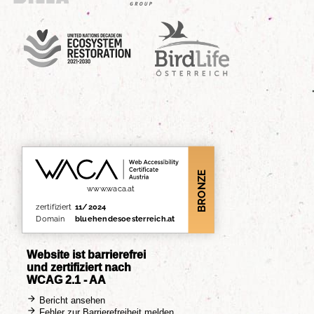
UN Decade
Birdlife