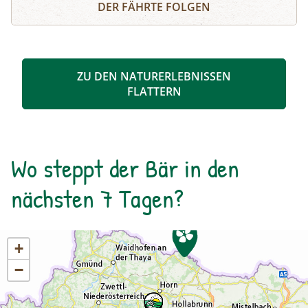
DER FÄHRTE FOLGEN
zurechtgeschnitten werden, bis eine für dich
stimmige Essenz davon übrig bleibt. Durch diese
Collagetechnik entstehen Bilder im Kopf. Diese
Bilder und momentane Gefühle können im
ZU DEN NATURERLEBNISSEN
Anschluss mit unterschiedlichen Materealien
FLATTERN
auf Papier gemalt werden. Der zuvor
entstandene Text wird als Abschluss auf das
gemalte Bild geklebt.
Wo steppt der Bär in den
nächsten 7 Tagen?
+
−