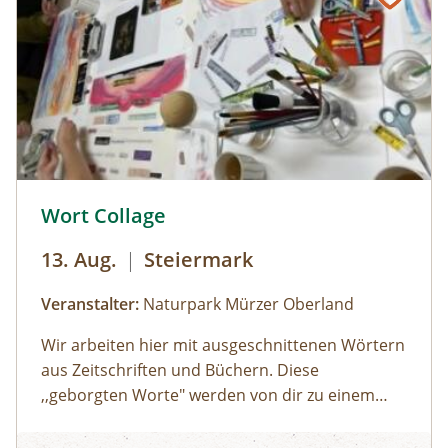
einen lustigen Streifzug durch den
Jesuitengarten machen.Dauer: 2
StundenKosten: Erwachsene € 14,- | Kinder (6-
14 Jahre) € 10,- | gratis mit der Sommercard
© © Naturpark Mürzer Oberland
Wort Collage
13. Aug.
|
Steiermark
Veranstalter:
Naturpark Mürzer Oberland
Wir arbeiten hier mit ausgeschnittenen Wörtern
aus Zeitschriften und Büchern. Diese
,,geborgten Worte" werden von dir zu einem
individuellen Text neu zusammengesetzt. Die
Wort Collage
Worte können herumgeschoben oder