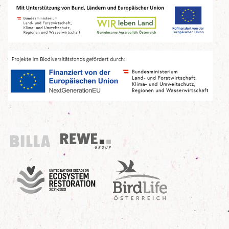
Billa
REWE Group
UN Decade
Birdlife