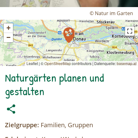
© Natur im Garten
+
−
Leaflet | ©
OpenStreetMap
contributors
|
Datenquelle:
basemap.at
Naturgärten planen und
gestalten
Zielgruppe:
Familien, Gruppen