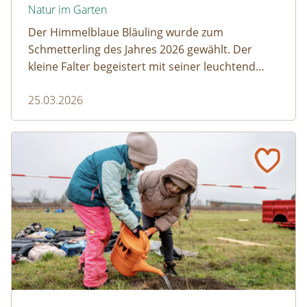
Natur im Garten
Der Himmelblaue Bläuling wurde zum
Schmetterling des Jahres 2026 gewählt. Der
kleine Falter begeistert mit seiner leuchtend
blauen Färbung und einem faszinierenden
25.03.2026
Zusammenspiel mit Ameisen.
Gumpoldskirchen: Ein Klassenzimmer unter Obstbäume
© Christian Dusek