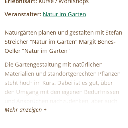
Erlebnisart:
Kurse / Workshops
Veranstalter:
Natur im Garten
Naturgärten planen und gestalten mit Stefan
Streicher "Natur im Garten" Margit Benes-
Oeller "Natur im Garten"
Die Gartengestaltung mit natürlichen
Materialien und standortgerechten Pflanzen
steht hoch im Kurs. Dabei ist es gut, über
den Umgang mit den eigenen Bedürfnissen
und Ansprüchen nachzudenken, aber auch
Mehr anzeigen +
jene der pflanzlichen und tierischen Garten-
Mitbewohner zu berücksichtigen. Wir