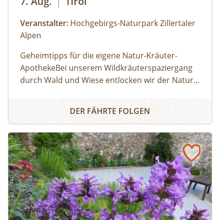
7. Aug.
|
Tirol
Veranstalter:
Hochgebirgs-Naturpark Zillertaler
Alpen
Geheimtipps für die eigene Natur-Kräuter-
ApothekeBei unserem Wildkräuterspaziergang
durch Wald und Wiese entlocken wir der Natur
im Tuxertal die Geheimnisse über die Heilkräfte
WILDKRÄUTERSPAZIERGANG IN TUX
der Alpenkräuter. Diese tolle Natur-Apotheke ist
DER FÄHRTE FOLGEN
vor unserer Haustür. Der richtige
Sammelzeitpunkt wird von den Jahreszeiten
bestimmt. Zu jeder Zeit sind wahre Schätze zu fi
nden. Wir besprechen altes Wissen von
Kräutern, Baum-Harzen und Wurzeln und
entdecken die vielfältigen Anwendungs- und
Verarbeitungsmöglichkeiten. Vom Treffpunkt
aus geht´s in Richtung Bichlalm.BUCH-TIPP:
Gottfried Hochgruber: Heilkräuter, Die