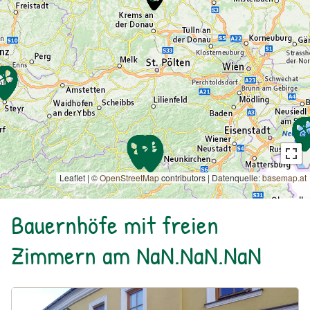
Leaflet | ©
OpenStreetMap
contributors
|
Datenquelle:
basemap.at
Bauernhöfe mit freien
Zimmern am NaN.NaN.NaN
Urlaub am Bauernhof: Bio-Weingut Gruber43