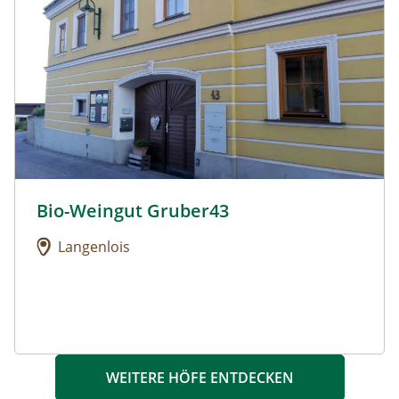
Bio-Weingut Gruber43
Urlaub am Bauernhof: Bio-Weingut Gruber43
Langenlois
WEITERE HÖFE ENTDECKEN