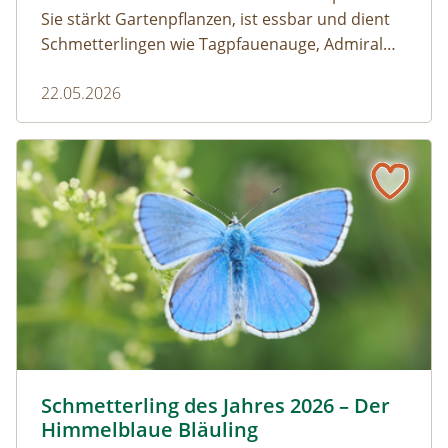
Sie stärkt Gartenpflanzen, ist essbar und dient
Schmetterlingen wie Tagpfauenauge, Admiral
und andere als wichtige Raupenfutterpflanze.
22.05.2026
Wer sie im Garten stehen lässt, fördert die
Artenvielfalt.
Schmetterling des Jahres 2026 – Der Himmelblaue Bläuli
Himmelblauer Bläuling © Anton Kroh | schmetterlingsap
Schmetterling des Jahres 2026 – Der
Himmelblaue Bläuling