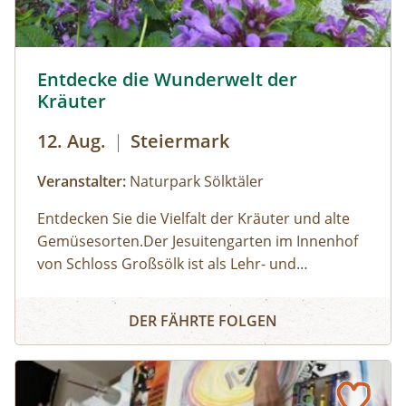
Apotheke der Natur – Im Naturparkhaus im
Bergsteigerdorf Ginzling und in der Tyrolia
Mayrhofen erhältllich!
Sölker Jesuitengarten - Kräuterlehr- und Schaugarten © 
Entdecke die Wunderwelt der
Kräuter
12. Aug.
|
Steiermark
Veranstalter:
Naturpark Sölktäler
Entdecken Sie die Vielfalt der Kräuter und alte
Gemüsesorten.Der Jesuitengarten im Innenhof
von Schloss Großsölk ist als Lehr- und
Schaugarten anerkannt. Neben Blumen
Entdecke die Wunderwelt der Kräuter
gedeihen hier viele Heil- und Gewürzkräuter
DER FÄHRTE FOLGEN
sowie neue und alte, in Vergessenheit geratene
Gemüsesorten. Während die Erwachsenen an
der Kräuterführung mit Martha teilnehmen,
können die Kinder bei einer Kinderführung