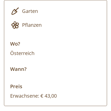
stellen die Grundsätze der Gartenplanung
vor und zeigen Ihnen unterschiedlichste
Garten
Gestaltungselemente auf dem Gelände. Wir
geben Tipps für die Planung Ihres eigenen
Pflanzen
Gartentraums. Sie können dafür gerne Fotos
und Ideen-Skizzen mitbringen.
Wo?
Anmeldung erforderlich!
Österreich
Wir empfehlen wetterfeste Kleidung, denn
Wann?
die Veranstaltung findet bei jedem Wetter
statt. Am Tag der Veranstaltung ist der
Preis
Besuch der GARTEN TULLN inkludiert und
Sie können gemütlich durch mehr als 70
Erwachsene:
€ 43,00
ökologisch gepflegte Musterschaugärten