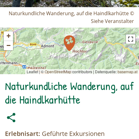
Naturkundliche Wanderung, auf die Haindlkarhütte ©
Siehe Veranstalter
+
−
Leaflet | ©
OpenStreetMap
contributors
|
Datenquelle:
basemap.at
Naturkundliche Wanderung, auf
die Haindlkarhütte
Erlebnisart:
Geführte Exkursionen