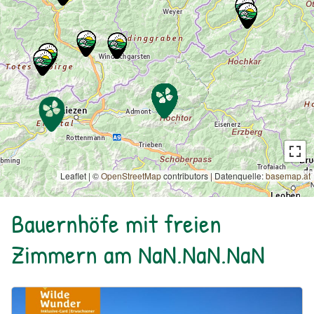
Leaflet | ©
OpenStreetMap
contributors
|
Datenquelle:
basemap.at
Bauernhöfe mit freien
Zimmern am NaN.NaN.NaN
Urlaub am Bauernhof: Bio Bauernhof Kurzeck