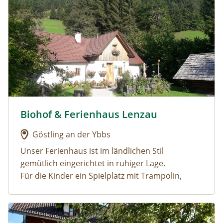
Biohof & Ferienhaus Lenzau
Urlaub am Bauernhof: Biohof & Ferienhaus Lenzau
Göstling an der Ybbs
Unser Ferienhaus ist im ländlichen Stil
gemütlich eingerichtet in ruhiger Lage.
Für die Kinder ein Spielplatz mit Trampolin,
Schaukel, Rutsche, Wasserrutsch für heiße Tage,
Schwebebalken, Reck, 2 Go-Kard......
Urlaub am Bauernhof: Oberrehau
In Göstling, im
Ybbstaler Solebad
ausspannen,