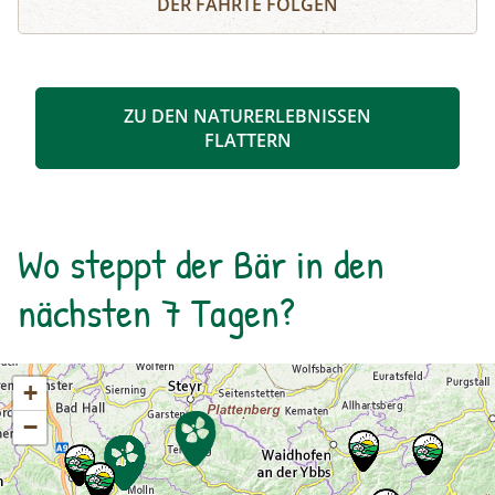
DER FÄHRTE FOLGEN
Klamm folgend geht es weiter bis zum Hintersee
und Sie erfahren Wissenswertes über Flora und
Fauna im hinteren Felbertal. An der Nordseite
des Sees führt der Rundweg auf eine Anhöhe
ZU DEN NATURERLEBNISSEN
mit Blick über den Talschluss mit seinen
FLATTERN
imposanten Felswänden, in denen sich Gämsen
tummeln. Der Rückweg erfolgt auf derselben
Strecke. zur Detailinformation
Wo steppt der Bär in den
nächsten 7 Tagen?
+
−