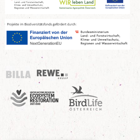
Billa
REWE Group
UN Decade
Birdlife