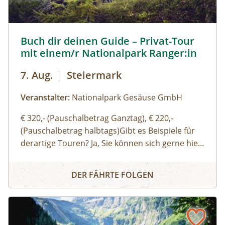
Buch dir deinen Guide – Privat-Tour mit einem/r National
Wetterfeste Wanderbekleidung, feste
Buch dir deinen Guide – Privat-Tour
mit einem/r Nationalpark Ranger:in
Wanderschuhe; Rucksack mit Jause und
ausreichenden Getränken.
7. Aug.
|
Steiermark
Veranstalter:
Nationalpark Gesäuse GmbH
€ 320,- (Pauschalbetrag Ganztag), € 220,-
(Pauschalbetrag halbtags)Gibt es Beispiele für
derartige Touren? Ja, Sie können sich gerne hier
(Link zu Buch dir deinen Guide auf der Website)
Buch dir deinen Guide – Privat-Tour mit einem/r Nationa
einen Überblick über unsere Standard-Touren
DER FÄHRTE FOLGEN
verschaffen. Sie können sich aber auch gerne
einfach thematische Schwerpunkte, Routen
oder Aktivitäten wünschen und wir organisieren
eine:n genau für Ihre Bedürfnisse passende:n