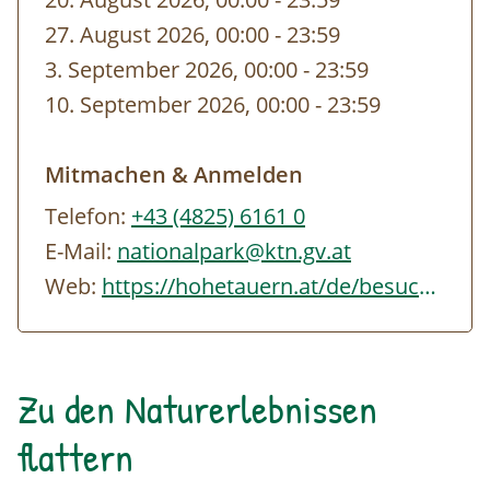
27. August 2026, 00:00
-
bis
23:59
3. September 2026, 00:00
-
bis
23:59
10. September 2026, 00:00
-
bis
23:59
Mitmachen & Anmelden
Telefon:
+43 (4825) 6161 0
E-Mail:
nationalpark@ktn.gv.at
Web:
https://hohetauern.at/de/besuchen/tourenangebote.html#/erlebnisse/KTN/4D2DEFB9-…
Zu den Naturerlebnissen
flattern