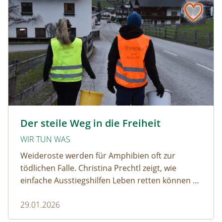
amphibien_team © christinaprechtl
Der steile Weg in die Freiheit
WIR TUN WAS
Weideroste werden für Amphibien oft zur
tödlichen Falle. Christina Prechtl zeigt, wie
einfache Ausstiegshilfen Leben retten können –
pragmatisch, wirksam und ohne großen
29.01.2026
Aufwand.