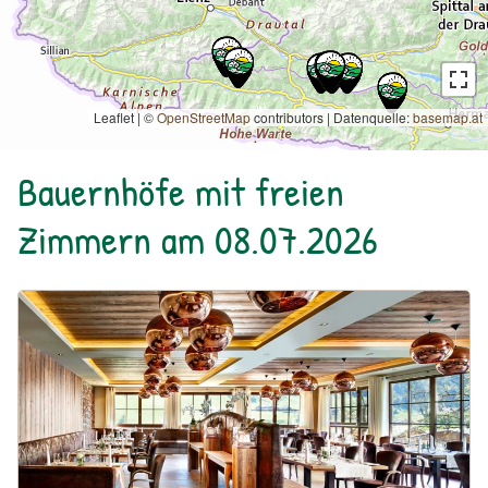
Leaflet | ©
OpenStreetMap
contributors
|
Datenquelle:
basemap.at
Bauernhöfe mit freien
Zimmern am 08.07.2026
Urlaub am Bauernhof: Familien Natur Resort Moar Gut