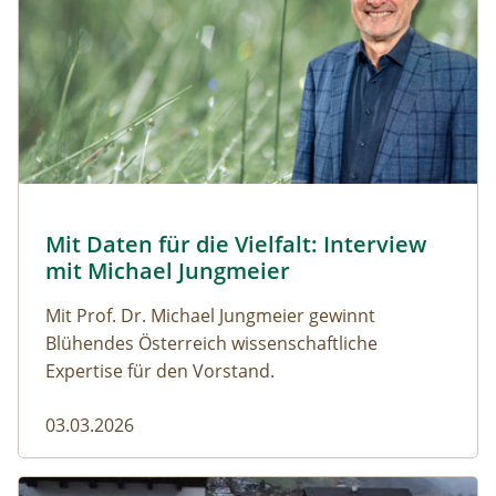
© Robert Harson
Mit Daten für die Vielfalt: Interview
Naturmagazin: Mit Daten für die Vielfalt: Interview mi
mit Michael Jungmeier
Mit Prof. Dr. Michael Jungmeier gewinnt
Blühendes Österreich wissenschaftliche
Expertise für den Vorstand.
03.03.2026
Der steile Weg in die Freiheit