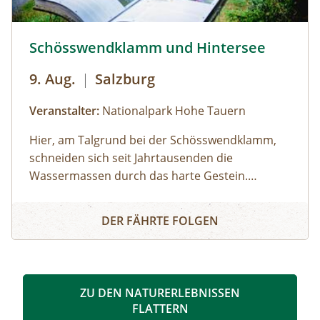
Schösswendklamm und Hintersee © Siehe Veranstalter
Schösswendklamm und Hintersee
9. Aug.
|
Salzburg
Veranstalter:
Nationalpark Hohe Tauern
Hier, am Talgrund bei der Schösswendklamm,
schneiden sich seit Jahrtausenden die
Wassermassen durch das harte Gestein.
Dadurch sind sehenswerte Erosionsformen,
Schösswendklamm und Hintersee
Kolke und kleine Wasserfälle entstanden. Der
DER FÄHRTE FOLGEN
Klamm folgend geht es weiter bis zum Hintersee
und Sie erfahren Wissenswertes über Flora und
Fauna im hinteren Felbertal. An der Nordseite
des Sees führt der Rundweg auf eine Anhöhe
ZU DEN NATURERLEBNISSEN
mit Blick über den Talschluss mit seinen
FLATTERN
imposanten Felswänden, in denen sich Gämsen