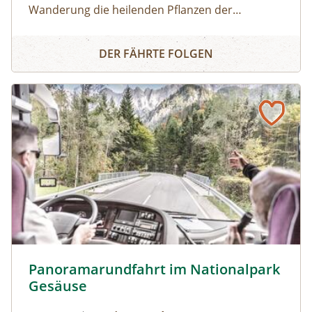
Wanderung die heilenden Pflanzen der
Kräuterwand in Heiligenblut. Dieser sonnige
Kräuterwanderung Heiligenblut
Steilhang oberhalb der Möllschlucht beherbergt
DER FÄHRTE FOLGEN
seltene Kräuter, die sonst nur in Felsspalten
wachsen. Erfahren Sie Spannendes über ihre
Wirkung und Anwendung.
Panoramarundfahrt im Nationalpark Gesäuse © Siehe Ve
Panoramarundfahrt im Nationalpark
Gesäuse