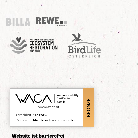
Billa
REWE Group
UN Decade
Birdlife