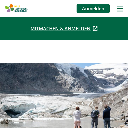
Anmelden
Benutzermenü
MITMACHEN & ANMELDEN
Direkt
zum
Inhalt