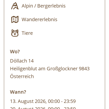
Alpin / Bergerlebnis
Wandererlebnis
Tiere
Wo?
Döllach 14
Heiligenblut am Großglockner 9843
Österreich
Wann?
13. August 2026, 00:00
-
bis
23:59
20. August 2026, 00:00
-
bis
23:59