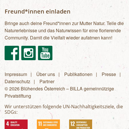
Freund*innen einladen
Bringe auch deine Freund*innen zur Mutter Natur. Teile die
Naturerlebnisse und das Naturwissen für eine florierende
Community. Damit die Vielfalt wieder aufatmen kann!
Facebook
Instagram
Youtube
Impressum
Über uns
Publikationen
Presse
Fußzeilenmenü
Datenschutz
Partner
© 2026 Blühendes Österreich – BILLA gemeinnützige
Privatstiftung
Wir unterstützen folgende UN-Nachhaltigkeitsziele, die
SDGs: