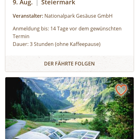
9. Aug.
|
Steiermark
Veranstalter:
Nationalpark Gesäuse GmbH
Anmeldung bis: 14 Tage vor dem gewünschten
Termin
Dauer: 3 Stunden (ohne Kaffeepause)
Zu den schönsten Plätzen im Nationalpark
Panoramarundfahrt im Nationalpark Gesäuse
Gesäuse mit Nationalpark Ranger:in – wilde
DER FÄHRTE FOLGEN
Natur und besondere Orte.
Gruppen mit eigenem Reisebus
Bus muss gestellt werden. Auf Wunsch ist eine
Kaffeepause im Nationalpark Pavillon
Gstatterboden möglich (nicht im Preis
inkludiert, muss selbst organisiert
werden).Wetterfeste Bekleidung und festes
Schuhwerk für Zwischenstopps ist
empfehlenswert.