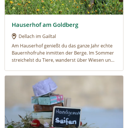
magnificent hotel in Großarl.
Hauserhof am Goldberg
Urlaub am Bauernhof: Hauserhof am Goldberg
Dellach im Gailtal
Am Hauserhof genießt du das ganze Jahr echte
Bauernhofruhe inmitten der Berge. Im Sommer
streichelst du Tiere, wanderst über Wiesen und
badest in klaren Seen. Im Winter knirscht der
Schnee, du ziehst Schwünge auf der Piste und
Urlaub am Bauernhof: Panoramahof am Goldberg
wärmst dich abends im gemütlichen Hof.