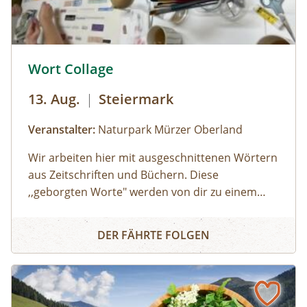
© © Naturpark Mürzer Oberland
Wort Collage
13. Aug.
|
Steiermark
Veranstalter:
Naturpark Mürzer Oberland
Wir arbeiten hier mit ausgeschnittenen Wörtern
aus Zeitschriften und Büchern. Diese
,,geborgten Worte" werden von dir zu einem
individuellen Text neu zusammengesetzt. Die
Wort Collage
Worte können herumgeschoben oder
DER FÄHRTE FOLGEN
zurechtgeschnitten werden, bis eine für dich
stimmige Essenz davon übrig bleibt. Durch diese
Collagetechnik entstehen Bilder im Kopf. Diese
Bilder und momentane Gefühle können im