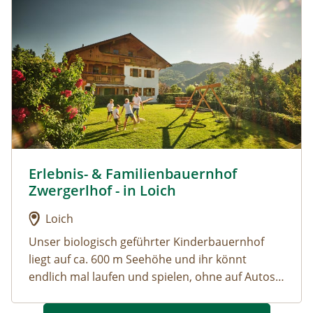
dem Haus sowie viele Tretfahrzeuge. Für noch
mehr Einsamkeit empfehlen wir unser ruhigen
Ecken am Hofgelände bzw. die unzählichen
Wander- und Spazierwege in unserem Tal.
Erlebnis- & Familienbauernhof
Urlaub am Bauernhof: Erlebnis- & Familienbauernhof Z
Zwergerlhof - in Loich
Loich
Unser biologisch geführter Kinderbauernhof
liegt auf ca. 600 m Seehöhe und ihr könnt
endlich mal laufen und spielen, ohne auf Autos
und Straße aufzupassen. Kuschelt mit vielen
unserer Tiere oder geht sogar mit einigen von