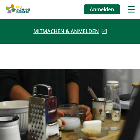
Anmelden
Benutzermenü
MITMACHEN & ANMELDEN
Direkt
zum
Inhalt