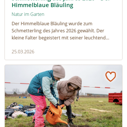
Himmelblaue Bläuling
Natur im Garten
Der Himmelblaue Bläuling wurde zum
Schmetterling des Jahres 2026 gewählt. Der
kleine Falter begeistert mit seiner leuchtend
blauen Färbung und einem faszinierenden
25.03.2026
Zusammenspiel mit Ameisen.
Gumpoldskirchen: Ein Klassenzimmer unter Obstbäume