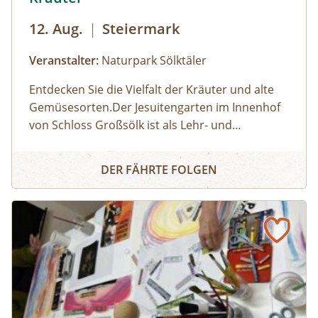
12. Aug.
|
Steiermark
Veranstalter:
Naturpark Sölktäler
Entdecken Sie die Vielfalt der Kräuter und alte
Gemüsesorten.Der Jesuitengarten im Innenhof
von Schloss Großsölk ist als Lehr- und
Schaugarten anerkannt. Neben Blumen
Entdecke die Wunderwelt der Kräuter
gedeihen hier viele Heil- und Gewürzkräuter
DER FÄHRTE FOLGEN
sowie neue und alte, in Vergessenheit geratene
Gemüsesorten. Während die Erwachsenen an
der Kräuterführung mit Martha teilnehmen,
können die Kinder bei einer Kinderführung
einen lustigen Streifzug durch den
Jesuitengarten machen.Dauer: 2
StundenKosten: Erwachsene € 14,- | Kinder (6-
14 Jahre) € 10,- | gratis mit der Sommercard