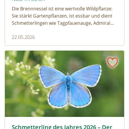
Die Brennnessel ist eine wertvolle Wildpflanze:
Sie stärkt Gartenpflanzen, ist essbar und dient
Schmetterlingen wie Tagpfauenauge, Admiral
und andere als wichtige Raupenfutterpflanze.
22.05.2026
Wer sie im Garten stehen lässt, fördert die
Artenvielfalt.
Schmetterling des Jahres 2026 – Der Himmelblaue Bläuli
Himmelblauer Bläuling © Anton Kroh | schmetterlingsap
Schmetterling des Jahres 2026 – Der