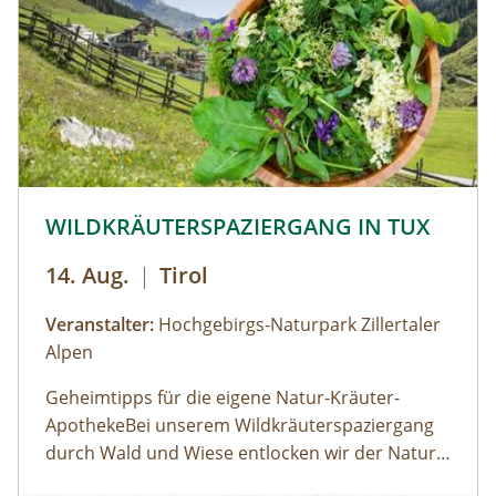
Anschluss mit unterschiedlichen Materealien
auf Papier gemalt werden. Der zuvor
entstandene Text wird als Abschluss auf das
gemalte Bild geklebt.
© © Hochgebirgs-Naturpark Zillertaler Alpen
WILDKRÄUTERSPAZIERGANG IN TUX
14. Aug.
|
Tirol
Veranstalter:
Hochgebirgs-Naturpark Zillertaler
Alpen
Geheimtipps für die eigene Natur-Kräuter-
ApothekeBei unserem Wildkräuterspaziergang
durch Wald und Wiese entlocken wir der Natur
im Tuxertal die Geheimnisse über die Heilkräfte