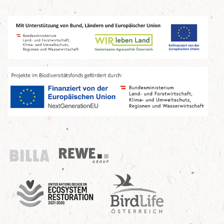
Billa
REWE Group
UN Decade
Birdlife