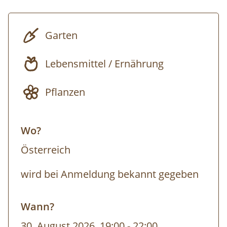
biologisch abbaubare Reinigungsmittel zu
ersetzen.
Garten
Weitere Termine:
Individuell auf Anfrage,
Lebensmittel / Ernährung
ganzjährig buchbar.
Pflanzen
Wo?
Österreich
wird bei Anmeldung bekannt gegeben
Wann?
30. August 2026, 19:00
-
22:00