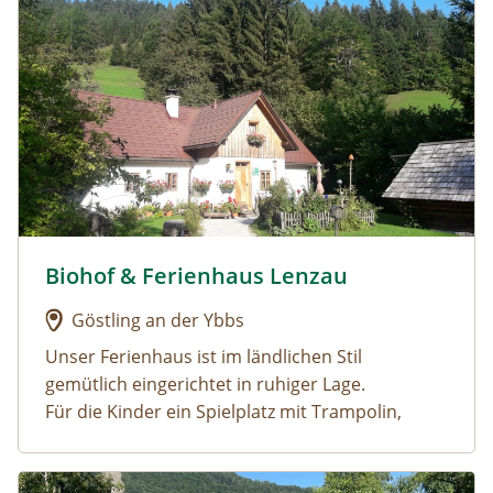
Biohof & Ferienhaus Lenzau
Urlaub am Bauernhof: Biohof & Ferienhaus Lenzau
Göstling an der Ybbs
Unser Ferienhaus ist im ländlichen Stil
gemütlich eingerichtet in ruhiger Lage.
Für die Kinder ein Spielplatz mit Trampolin,
Schaukel, Rutsche, Wasserrutsch für heiße Tage,
Schwebebalken, Reck, 2 Go-Kard......
Urlaub am Bauernhof: Büchlhof – Zeit.zum.Leben