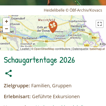
Heidelibelle © ÖBf-Archiv/Kovacs
+
−
Leaflet | ©
OpenStreetMap
contributors
|
Datenquelle:
basemap.at
Schaugartentage 2026
Zielgruppe:
Familien, Gruppen
Erlebnisart:
Geführte Exkursionen