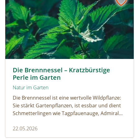
Kleine Brennnessel © VISKA / www.shutterstock.com
Die Brennnessel – Kratzbürstige
Perle im Garten
Natur im Garten
Die Brennnessel ist eine wertvolle Wildpflanze:
Sie stärkt Gartenpflanzen, ist essbar und dient
Schmetterlingen wie Tagpfauenauge, Admiral
und andere als wichtige Raupenfutterpflanze.
22.05.2026
Wer sie im Garten stehen lässt, fördert die
Artenvielfalt.