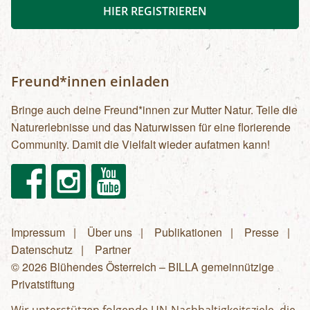
HIER REGISTRIEREN
Freund*innen einladen
Bringe auch deine Freund*innen zur Mutter Natur. Teile die
Naturerlebnisse und das Naturwissen für eine florierende
Community. Damit die Vielfalt wieder aufatmen kann!
Facebook
Instagram
Youtube
Impressum
Über uns
Publikationen
Presse
Fußzeilenmenü
Datenschutz
Partner
© 2026 Blühendes Österreich – BILLA gemeinnützige
Privatstiftung