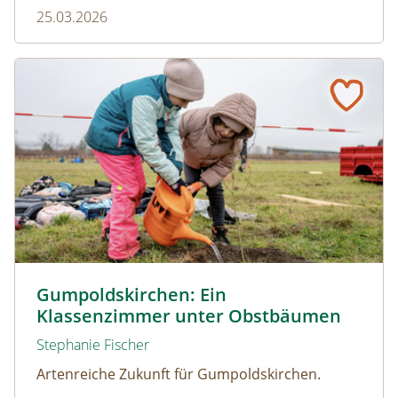
25.03.2026
Zusammenspiel mit Ameisen.
Gumpoldskirchen: Ein Klassenzimmer unter Obstbäume
© Christian Dusek
Gumpoldskirchen: Ein
Klassenzimmer unter Obstbäumen
Stephanie Fischer
Artenreiche Zukunft für Gumpoldskirchen.