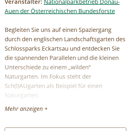
Veranstalter:
Nationalparkbetrieb Donau-
Auen der Österreichischen Bundesforste
Begleiten Sie uns auf einen Spaziergang
durch den englischen Landschaftsgarten des
Schlossparks Eckartsau und entdecken Sie
die spannenden Parallelen und die kleinen
Unterschiede zu einem „wilden“
Naturgarten. Im Fokus steht der
Sch(l)AUgarten als Beispiel für einen
Naturgarten.
Mehr anzeigen +
Dauer: ca. 1 Stunde