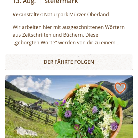
13. Aug.
|
Steiermark
Veranstalter:
Naturpark Mürzer Oberland
Wir arbeiten hier mit ausgeschnittenen Wörtern
aus Zeitschriften und Büchern. Diese
,,geborgten Worte" werden von dir zu einem
individuellen Text neu zusammengesetzt. Die
Wort Collage
Worte können herumgeschoben oder
DER FÄHRTE FOLGEN
zurechtgeschnitten werden, bis eine für dich
stimmige Essenz davon übrig bleibt. Durch diese
Collagetechnik entstehen Bilder im Kopf. Diese
Bilder und momentane Gefühle können im
Anschluss mit unterschiedlichen Materealien
auf Papier gemalt werden. Der zuvor
entstandene Text wird als Abschluss auf das
gemalte Bild geklebt.