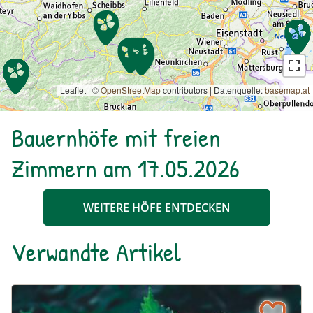
Leaflet | ©
OpenStreetMap
contributors
|
Datenquelle:
basemap.at
Bauernhöfe mit freien
Zimmern am 17.05.2026
WEITERE HÖFE ENTDECKEN
Verwandte Artikel
Die Brennnessel – Kratzbürstige Perle im Garten