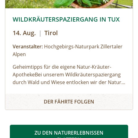
© © Hochgebirgs-Naturpark Zillertaler Alpen
WILDKRÄUTERSPAZIERGANG IN TUX
14. Aug.
|
Tirol
Veranstalter:
Hochgebirgs-Naturpark Zillertaler
Alpen
Geheimtipps für die eigene Natur-Kräuter-
ApothekeBei unserem Wildkräuterspaziergang
durch Wald und Wiese entlocken wir der Natur
im Tuxertal die Geheimnisse über die Heilkräfte
WILDKRÄUTERSPAZIERGANG IN TUX
der Alpenkräuter. Diese tolle Natur-Apotheke ist
DER FÄHRTE FOLGEN
vor unserer Haustür. Der richtige
Sammelzeitpunkt wird von den Jahreszeiten
bestimmt. Zu jeder Zeit sind wahre Schätze zu fi
nden. Wir besprechen altes Wissen von
ZU DEN NATURERLEBNISSEN
Kräutern, Baum-Harzen und Wurzeln und