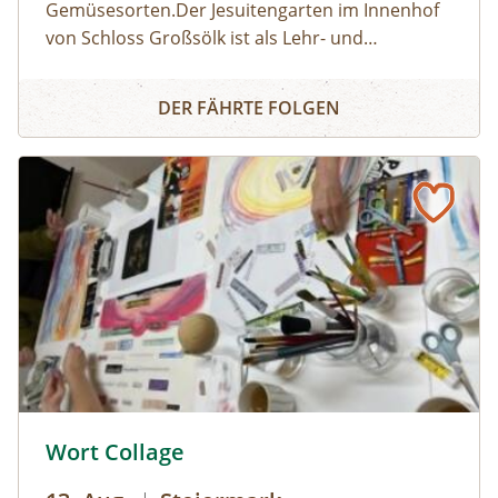
Gemüsesorten.Der Jesuitengarten im Innenhof
von Schloss Großsölk ist als Lehr- und
Schaugarten anerkannt. Neben Blumen
Entdecke die Wunderwelt der Kräuter
gedeihen hier viele Heil- und Gewürzkräuter
DER FÄHRTE FOLGEN
sowie neue und alte, in Vergessenheit geratene
Gemüsesorten. Während die Erwachsenen an
der Kräuterführung mit Martha teilnehmen,
können die Kinder bei einer Kinderführung
einen lustigen Streifzug durch den
Jesuitengarten machen.Dauer: 2
StundenKosten: Erwachsene € 14,- | Kinder (6-
14 Jahre) € 10,- | gratis mit der Sommercard
© © Naturpark Mürzer Oberland
Wort Collage