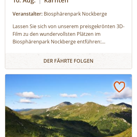
10. Aug.
|
Kärnten
Veranstalter:
Biosphärenpark Nockberge
Lassen Sie sich von unserem preisgekrönten 3D-
Film zu den wundervollsten Plätzen im
Biosphärenpark Nockberge entführen:
Staunen Sie über die atemberaubende Tierwelt
3D - Filmerlebnis - grüne Inseln im Strom der Zeit (Döbria
und erfahren Sie mehr über die einmalige Flora!
DER FÄHRTE FOLGEN