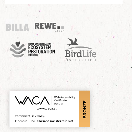
Billa
REWE Group
UN Decade
Birdlife