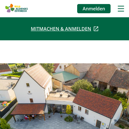
Anmelden
Benutzermenü
MITMACHEN & ANMELDEN
Direkt
zum
Inhalt