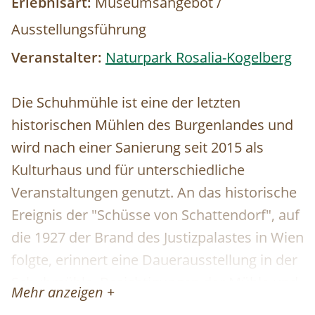
Erlebnisart:
Museumsangebot /
Ausstellungsführung
Veranstalter:
Naturpark Rosalia-Kogelberg
Die Schuhmühle ist eine der letzten
historischen Mühlen des Burgenlandes und
wird nach einer Sanierung seit 2015 als
Kulturhaus und für unterschiedliche
Veranstaltungen genutzt. An das historische
Ereignis der "Schüsse von Schattendorf", auf
die 1927 der Brand des Justizpalastes in Wien
folgte, erinnert eine Dauerausstellung in der
Schuhmühle. Besichtigungen der Mühle und
Mehr anzeigen +
des Mühlenladens mit Handwerkskunst und