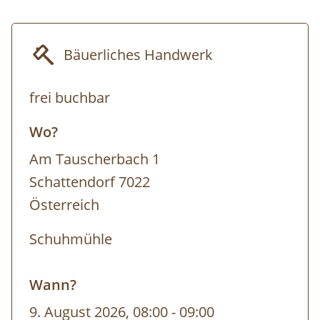
regionalen Schmankerln aus dem Naturpark
sind zu den Öffnungszeiten möglich;
Bäuerliches Handwerk
Führungen von Gruppen nach
Voranmeldung.
frei buchbar
Wo?
Termin: jederzeit nach telefonischer
Am Tauscherbach 1
Vereinbarung ab 10 Personen
Schattendorf 7022
Österreich
Dauer: 1,5h
Schuhmühle
Wann?
9. August 2026, 08:00
-
bis
09:00