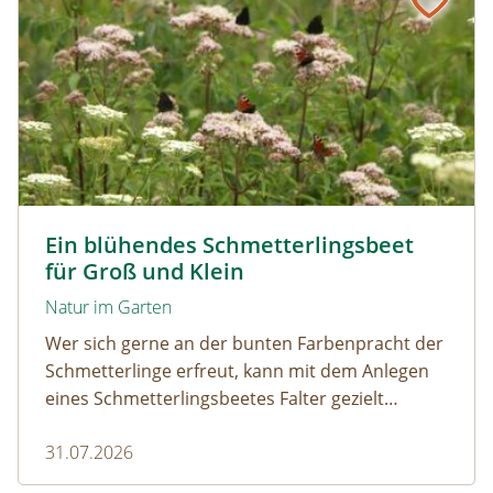
Tagpfauenaugen auf Wasserdost © Marion Jaros
Ein blühendes Schmetterlingsbeet
für Groß und Klein
Natur im Garten
Wer sich gerne an der bunten Farbenpracht der
Schmetterlinge erfreut, kann mit dem Anlegen
eines Schmetterlingsbeetes Falter gezielt
anlocken. Doch auch Raupenfutterpflanzen
31.07.2026
dürfen ausreichend mitgedacht werden. Denn
ohne Raupen gibt es keine schönen