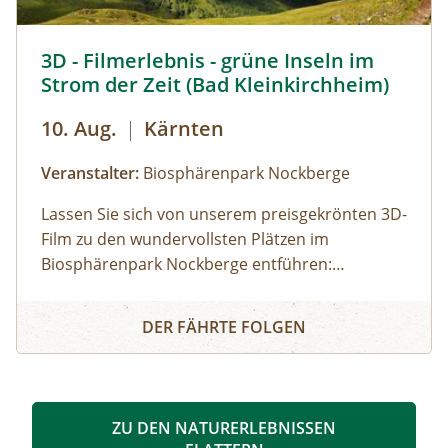
3D Filmerlebnis - grüne Inseln im Strom der Zeit © Heinz
3D - Filmerlebnis - grüne Inseln im
Strom der Zeit (Bad Kleinkirchheim)
10. Aug.
|
Kärnten
Veranstalter:
Biosphärenpark Nockberge
Lassen Sie sich von unserem preisgekrönten 3D-
Film zu den wundervollsten Plätzen im
Biosphärenpark Nockberge entführen:
Staunen Sie über die atemberaubende Tierwelt
3D - Filmerlebnis - grüne Inseln im Strom der Zeit (Bad K
und erfahren Sie mehr über die einmalige Flora!
DER FÄHRTE FOLGEN
ZU DEN NATURERLEBNISSEN