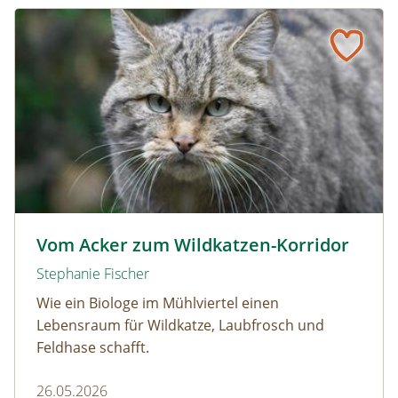
Schmetterlinge!
Vom Acker zum Wildkatzen-Korridor
Wildkatze © D. Manhart
Vom Acker zum Wildkatzen-Korridor
Stephanie Fischer
Wie ein Biologe im Mühlviertel einen
Lebensraum für Wildkatze, Laubfrosch und
Feldhase schafft.
26.05.2026