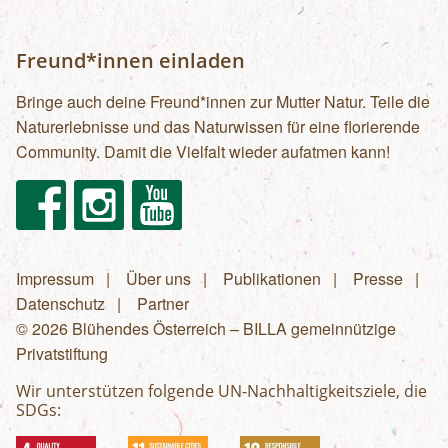
Freund*innen einladen
Bringe auch deine Freund*innen zur Mutter Natur. Teile die
Naturerlebnisse und das Naturwissen für eine florierende
Community. Damit die Vielfalt wieder aufatmen kann!
Facebook
Instagram
Youtube
Impressum
Über uns
Publikationen
Presse
Fußzeilenmenü
Datenschutz
Partner
© 2026 Blühendes Österreich – BILLA gemeinnützige
Privatstiftung
Wir unterstützen folgende UN-Nachhaltigkeitsziele, die
SDGs: