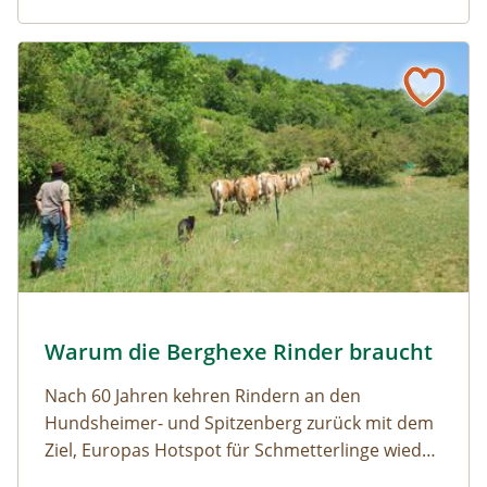
Naturmagazin: Warum die Berghexe Rinder braucht
Warum die Berghexe Rinder braucht
Almauftrieb © N. Razumovsky
Warum die Berghexe Rinder braucht
Naturmagazin: Warum die Berghexe Rinder braucht
Nach 60 Jahren kehren Rindern an den
Hundsheimer- und Spitzenberg zurück mit dem
Ziel, Europas Hotspot für Schmetterlinge wieder
aufleben zu lassen.