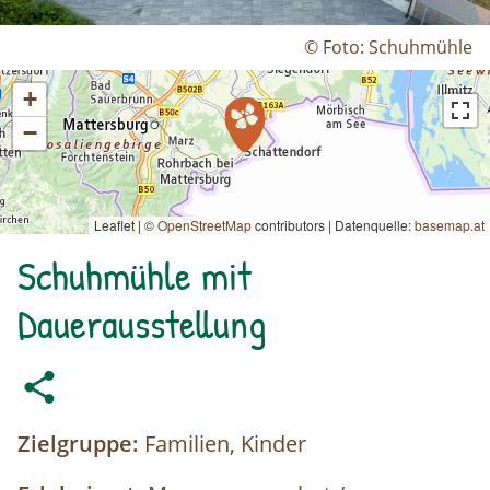
© Foto: Schuhmühle
+
−
Leaflet | ©
OpenStreetMap
contributors
|
Datenquelle:
basemap.at
Schuhmühle mit
Dauerausstellung
Zielgruppe:
Familien, Kinder