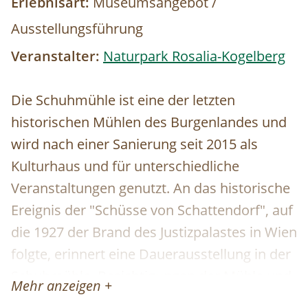
Erlebnisart:
Museumsangebot /
Ausstellungsführung
Veranstalter:
Naturpark Rosalia-Kogelberg
Die Schuhmühle ist eine der letzten
historischen Mühlen des Burgenlandes und
wird nach einer Sanierung seit 2015 als
Kulturhaus und für unterschiedliche
Veranstaltungen genutzt. An das historische
Ereignis der "Schüsse von Schattendorf", auf
die 1927 der Brand des Justizpalastes in Wien
folgte, erinnert eine Dauerausstellung in der
Schuhmühle. Besichtigungen der Mühle und
Mehr anzeigen +
des Mühlenladens mit Handwerkskunst und