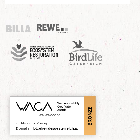
Billa
REWE Group
UN Decade
Birdlife