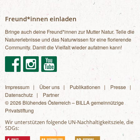
Freund*innen einladen
Bringe auch deine Freund*innen zur Mutter Natur. Teile die
Naturerlebnisse und das Naturwissen für eine florierende
Community. Damit die Vielfalt wieder aufatmen kann!
Facebook
Instagram
Youtube
Impressum
Über uns
Publikationen
Presse
Fußzeilenmenü
Datenschutz
Partner
© 2026 Blühendes Österreich – BILLA gemeinnützige
Privatstiftung
Wir unterstützen folgende UN-Nachhaltigkeitsziele, die
SDGs: