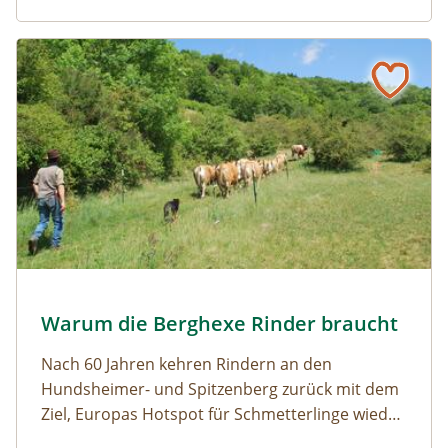
Naturmagazin: Warum die Berghexe Rinder braucht
Warum die Berghexe Rinder braucht
Almauftrieb © N. Razumovsky
Warum die Berghexe Rinder braucht
Naturmagazin: Warum die Berghexe Rinder braucht
Nach 60 Jahren kehren Rindern an den
Hundsheimer- und Spitzenberg zurück mit dem
Ziel, Europas Hotspot für Schmetterlinge wieder
aufleben zu lassen.