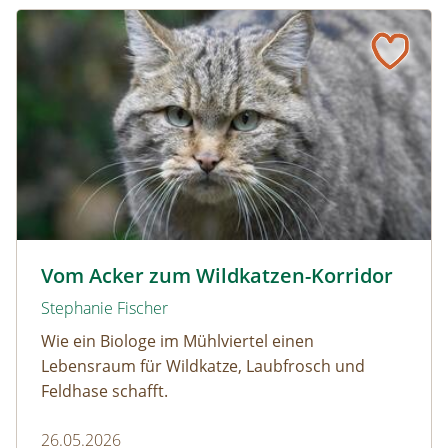
Schmetterlinge!
Vom Acker zum Wildkatzen-Korridor
Wildkatze © D. Manhart
Vom Acker zum Wildkatzen-Korridor
Stephanie Fischer
Wie ein Biologe im Mühlviertel einen
Lebensraum für Wildkatze, Laubfrosch und
Feldhase schafft.
26.05.2026