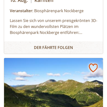
10. Aug.
|
Kärnten
Veranstalter:
Biosphärenpark Nockberge
Lassen Sie sich von unserem preisgekrönten 3D-
Film zu den wundervollsten Plätzen im
Biosphärenpark Nockberge entführen:
Staunen Sie über die atemberaubende Tierwelt
3D - Filmerlebnis - grüne Inseln im Strom der Zeit (Döbria
und erfahren Sie mehr über die einmalige Flora!
DER FÄHRTE FOLGEN