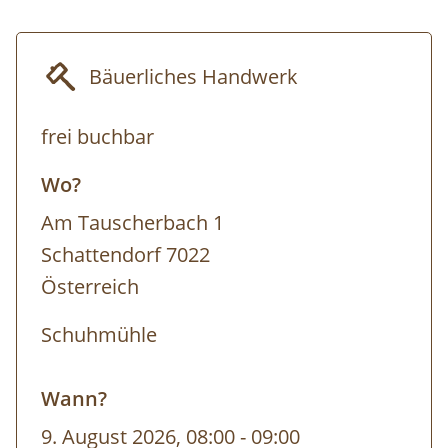
regionalen Schmankerln aus dem Naturpark
sind zu den Öffnungszeiten möglich;
Bäuerliches Handwerk
Führungen von Gruppen nach
Voranmeldung.
frei buchbar
Wo?
Termin: jederzeit nach telefonischer
Am Tauscherbach 1
Vereinbarung ab 10 Personen
Schattendorf 7022
Österreich
Dauer: 1,5h
Schuhmühle
Wann?
9. August 2026, 08:00
-
bis
09:00