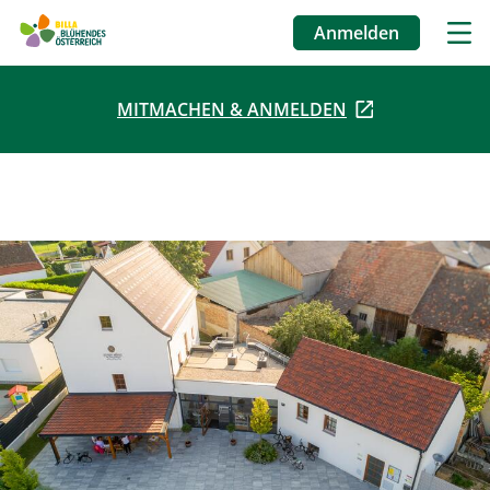
Anmelden
Benutzermenü
MITMACHEN & ANMELDEN
Direkt
zum
Inhalt