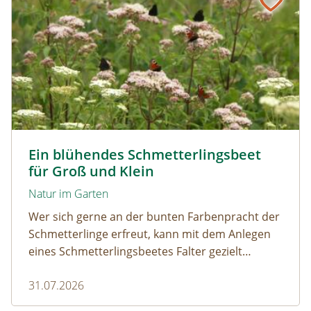
Tagpfauenaugen auf Wasserdost © Marion Jaros
Ein blühendes Schmetterlingsbeet
für Groß und Klein
Natur im Garten
Wer sich gerne an der bunten Farbenpracht der
Schmetterlinge erfreut, kann mit dem Anlegen
eines Schmetterlingsbeetes Falter gezielt
anlocken. Doch auch Raupenfutterpflanzen
31.07.2026
dürfen ausreichend mitgedacht werden. Denn
ohne Raupen gibt es keine schönen