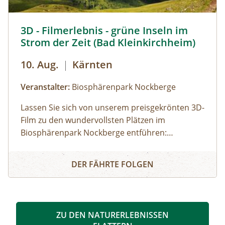
3D Filmerlebnis - grüne Inseln im Strom der Zeit © Heinz
3D - Filmerlebnis - grüne Inseln im
Strom der Zeit (Bad Kleinkirchheim)
10. Aug.
|
Kärnten
Veranstalter:
Biosphärenpark Nockberge
Lassen Sie sich von unserem preisgekrönten 3D-
Film zu den wundervollsten Plätzen im
Biosphärenpark Nockberge entführen:
Staunen Sie über die atemberaubende Tierwelt
3D - Filmerlebnis - grüne Inseln im Strom der Zeit (Bad K
und erfahren Sie mehr über die einmalige Flora!
DER FÄHRTE FOLGEN
ZU DEN NATURERLEBNISSEN