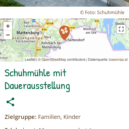
© Foto: Schuhmühle
+
−
Leaflet | ©
OpenStreetMap
contributors
|
Datenquelle:
basemap.at
Schuhmühle mit
Dauerausstellung
Zielgruppe:
Familien, Kinder