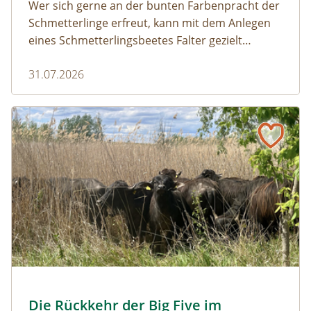
Wer sich gerne an der bunten Farbenpracht der
Schmetterlinge erfreut, kann mit dem Anlegen
eines Schmetterlingsbeetes Falter gezielt
anlocken. Doch auch Raupenfutterpflanzen
31.07.2026
dürfen ausreichend mitgedacht werden. Denn
ohne Raupen gibt es keine schönen
Schmetterlinge!
Naturmagazin: Die Rückkehr der Big Five im Weinviertel
Die Rückkehr der Big Five im Weinviertel
© Franziska Denner
Die Rückkehr der Big Five im
Naturmagazin: Die Rückkehr der Big Five im Weinviert