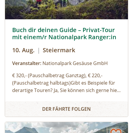
Buch dir deinen Guide – Privat-Tour mit einem/r National
Buch dir deinen Guide – Privat-Tour
mit einem/r Nationalpark Ranger:in
10. Aug.
|
Steiermark
Veranstalter:
Nationalpark Gesäuse GmbH
€ 320,- (Pauschalbetrag Ganztag), € 220,-
(Pauschalbetrag halbtags)Gibt es Beispiele für
derartige Touren? Ja, Sie können sich gerne hier
(Link zu Buch dir deinen Guide auf der Website)
Buch dir deinen Guide – Privat-Tour mit einem/r Nationa
einen Überblick über unsere Standard-Touren
DER FÄHRTE FOLGEN
verschaffen. Sie können sich aber auch gerne
einfach thematische Schwerpunkte, Routen
oder Aktivitäten wünschen und wir organisieren