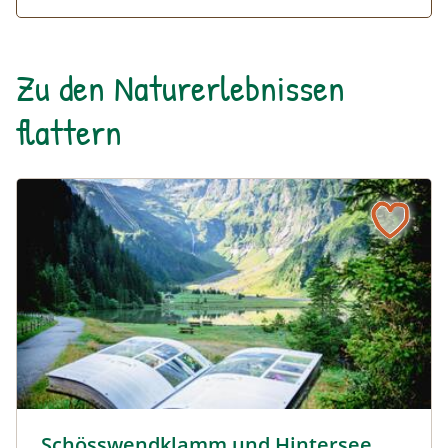
Zu den Naturerlebnissen
flattern
Schösswendklamm und Hintersee © Siehe Veranstalter
Schösswendklamm und Hintersee