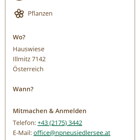
PKW nicht zwingend erforderlich), die
Pflanzen
Exkursion findet grundsätzlich aber zu Fuß
statt. Ausrüstung: Festes Schuhwerk, dem
Wo?
Wetter angepasste Kleidung (Sonnen-,
Regen- und/oder Windschutz), Trinkflasche
Hauswiese
Anmeldung bis spätestens 16 Uhr des
Illmitz 7142
Vortages. Die Tour findet bei jedem Wetter
Österreich
statt. Wir behalten uns das Recht vor, den
Inhalt der Tour flexibel zu gestalten und an
Wann?
die jeweiligen Wetterbedingungen
anzupassen.
Mitmachen & Anmelden
Telefon:
+43 (2175) 3442
E-Mail:
office@npneusiedlersee.at