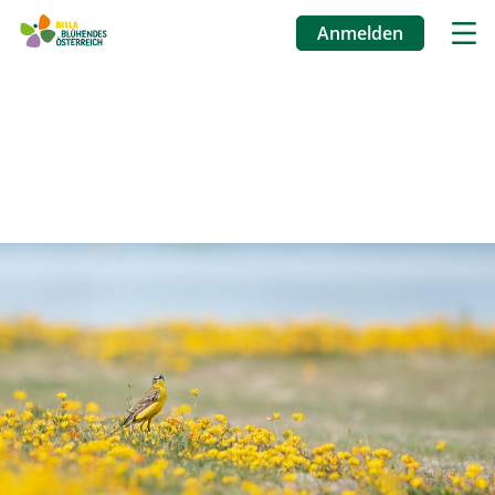
Anmelden
Benutzermenü
Direkt
zum
Inhalt