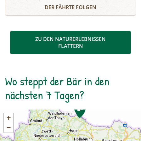
Kräuterwanderung Heiligenblut
Steilhang oberhalb der Möllschlucht beherbergt
DER FÄHRTE FOLGEN
seltene Kräuter, die sonst nur in Felsspalten
wachsen. Erfahren Sie Spannendes über ihre
Wirkung und Anwendung.
ZU DEN NATURERLEBNISSEN
FLATTERN
Wo steppt der Bär in den
nächsten 7 Tagen?
+
−