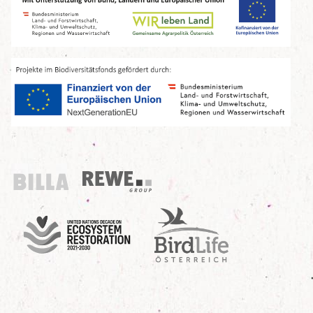
Billa
REWE Group
UN Decade
Birdlife