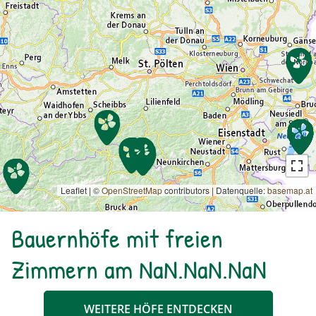
Leaflet | ©
OpenStreetMap
contributors
|
Datenquelle:
basemap.at
Bauernhöfe mit freien
Zimmern am NaN.NaN.NaN
WEITERE HÖFE ENTDECKEN