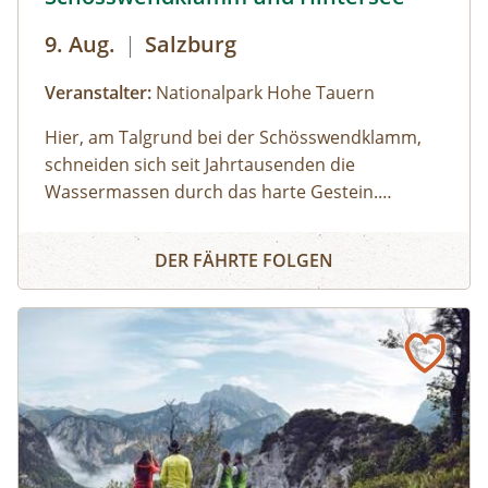
9. Aug.
|
Salzburg
Veranstalter:
Nationalpark Hohe Tauern
Hier, am Talgrund bei der Schösswendklamm,
schneiden sich seit Jahrtausenden die
Wassermassen durch das harte Gestein.
Dadurch sind sehenswerte Erosionsformen,
Schösswendklamm und Hintersee
Kolke und kleine Wasserfälle entstanden. Der
DER FÄHRTE FOLGEN
Klamm folgend geht es weiter bis zum Hintersee
und Sie erfahren Wissenswertes über Flora und
Fauna im hinteren Felbertal. An der Nordseite
des Sees führt der Rundweg auf eine Anhöhe
mit Blick über den Talschluss mit seinen
imposanten Felswänden, in denen sich Gämsen
tummeln. Der Rückweg erfolgt auf derselben
Strecke. zur Detailinformation