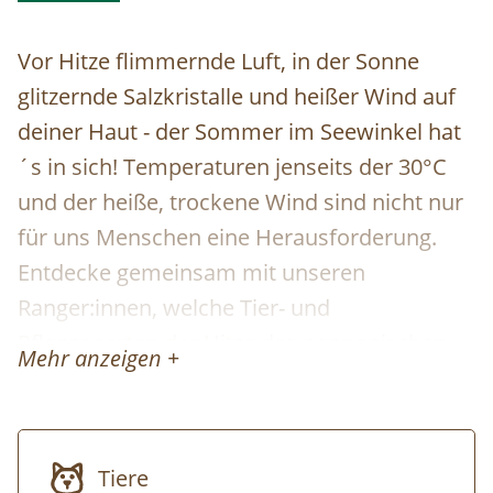
Vor Hitze flimmernde Luft, in der Sonne
glitzernde Salzkristalle und heißer Wind auf
deiner Haut - der Sommer im Seewinkel hat
´s in sich! Temperaturen jenseits der 30°C
und der heiße, trockene Wind sind nicht nur
für uns Menschen eine Herausforderung.
Entdecke gemeinsam mit unseren
Ranger:innen, welche Tier- und
Pflanzenarten der Hitze des pannonischen
Mehr anzeigen +
Sommers trotzen! Treffpunkt der Tour ist
beim Nationalparkzentrum. Von hier aus
können entsprechende Exkursionspunkte
Tiere
mit dem PKW angefahren werden (eigener