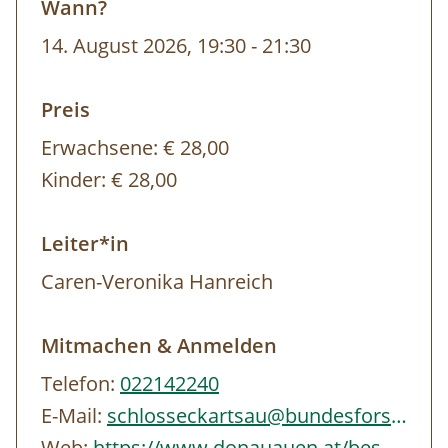
Wann?
Wetterfeste Kleidung und gutes Schuhwerk
14. August 2026, 19:30
-
21:30
werden empfohlen.
Anmeldung erforderlich.
Preis
Erwachsene:
€ 28,00
Führung primär für Erwachsene.
Kinder:
€ 28,00
Teilnahme nicht volljähriger Personen am
Programm nur mit erwachsener
Leiter*in
Begleitperson möglich.
Caren-Veronika Hanreich
Mitmachen & Anmelden
Telefon:
022142240
E-Mail:
schlosseckartsau@bundesforste.at
Web:
https://www.donauauen.at/besuchen/erleben/alle-angebote/spaehikel-breite-fluegel