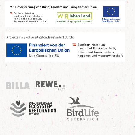
Billa
REWE Group
UN Decade
Birdlife