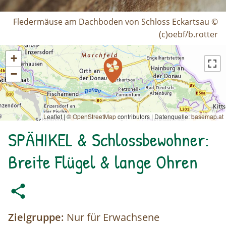
Fledermäuse am Dachboden von Schloss Eckartsau ©
(c)oebf/b.rotter
+
−
Leaflet | ©
OpenStreetMap
contributors
|
Datenquelle:
basemap.at
SPÄHIKEL & Schlossbewohner:
Breite Flügel & lange Ohren
Zielgruppe:
Nur für Erwachsene