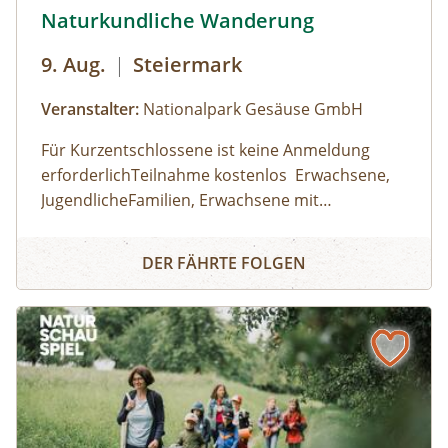
Naturkundliche Wanderung © Siehe Veranstalter
Naturkundliche Wanderung
9. Aug.
|
Steiermark
Veranstalter:
Nationalpark Gesäuse GmbH
Für Kurzentschlossene ist keine Anmeldung
erforderlichTeilnahme kostenlos Erwachsene,
JugendlicheFamilien, Erwachsene mit
KindernKinder und JugendlicheHaltestelle/
Gesäuse Haindlkar (RegioBus 912)
Naturkundliche Wanderung
Parkplatz HaindlkarhütteDauer: 09:00 Uhr -
Wetterfeste Kleidung, feste Schuhe; Getränk
DER FÄHRTE FOLGEN
16:30 Uhr
und Jause nach eigenem Bedarf