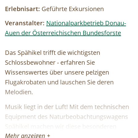
Erlebnisart:
Geführte Exkursionen
Veranstalter:
Nationalparkbetrieb Donau-
Auen der Österreichischen Bundesforste
Das Spähikel trifft die wichtigsten
Schlossbewohner - erfahren Sie
Wissenswertes über unsere pelzigen
Flugakrobaten und lauschen Sie deren
Melodien.
Musik liegt in der Luft! Mit dem technischen
Equipment des Naturbeobachtungswagens
Spähikel machen wir diese besonderen
Mehr anzeigen +
Laute hörbar. Dabei schlüpfen unsere Gäste