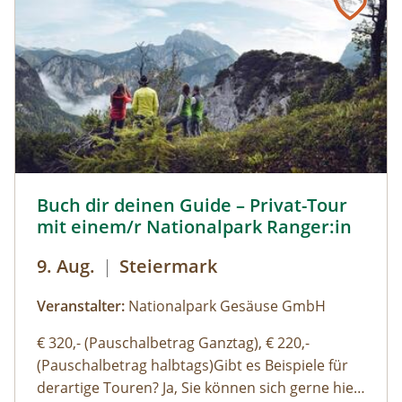
findest du alle Angebote, flexibel buchbar zum
Wunschtermin.So geht's:⁠Melde dich zu einem
Termin aus dem Veranstaltungskalender an
oder organisiere dein privates
NATURSCHAUSPIEL: Jede Tour kann auf Anfrage
zu individuell vereinbarten Terminen
durchgeführt werden. ⁠
Buch dir deinen Guide – Privat-Tour mit einem/r National
Buch dir deinen Guide – Privat-Tour
mit einem/r Nationalpark Ranger:in
9. Aug.
|
Steiermark
Veranstalter:
Nationalpark Gesäuse GmbH
€ 320,- (Pauschalbetrag Ganztag), € 220,-
(Pauschalbetrag halbtags)Gibt es Beispiele für
derartige Touren? Ja, Sie können sich gerne hier