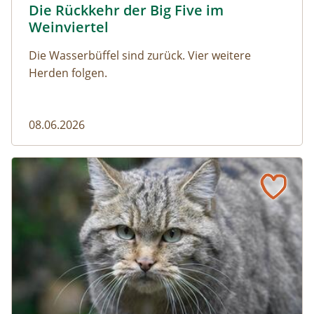
Die Rückkehr der Big Five im
Naturmagazin: Die Rückkehr der Big Five im Weinviert
Weinviertel
Die Wasserbüffel sind zurück. Vier weitere
Herden folgen.
08.06.2026
Vom Acker zum Wildkatzen-Korridor