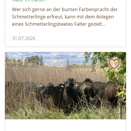
Wer sich gerne an der bunten Farbenpracht der
Schmetterlinge erfreut, kann mit dem Anlegen
eines Schmetterlingsbeetes Falter gezielt
anlocken. Doch auch Raupenfutterpflanzen
31.07.2026
dürfen ausreichend mitgedacht werden. Denn
ohne Raupen gibt es keine schönen
Schmetterlinge!
Naturmagazin: Die Rückkehr der Big Five im Weinviertel
Die Rückkehr der Big Five im Weinviertel
© Franziska Denner