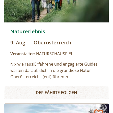
© Robert Maybach
Naturerlebnis
9. Aug.
|
Oberösterreich
Veranstalter:
NATURSCHAUSPIEL
Nix wie raus!Erfahrene und engagierte Guides
warten darauf, dich in die grandiose Natur
Oberösterreichs (ent)führen zu
dürfen:Haifischzähne finden, Brennnessel essen,
Naturerlebnis
Alpakas versorgen, Wassermonster fangen,
DER FÄHRTE FOLGEN
Fährtenlesen lernen, Höhlen erforschen, Honig
ernten, Pilze bestimmen, Probeklettern am Fels
und noch vieles mehr: Auf unserer Website