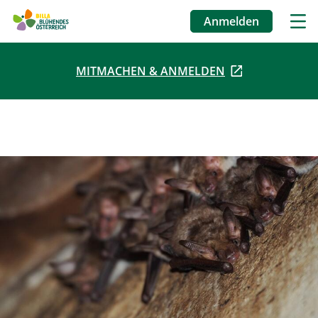
Anmelden
Benutzermenü
MITMACHEN & ANMELDEN
Direkt
zum
Inhalt