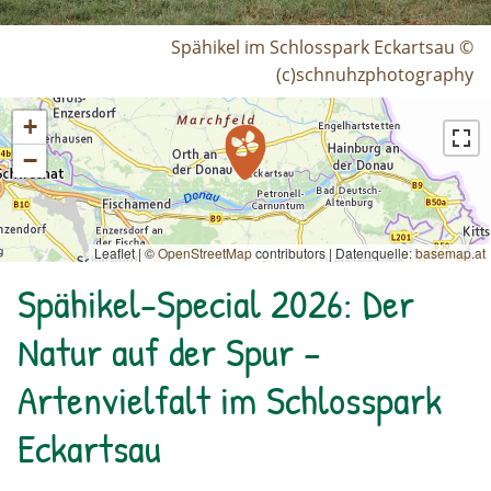
Spähikel im Schlosspark Eckartsau ©
(c)schnuhzphotography
+
−
Leaflet | ©
OpenStreetMap
contributors
|
Datenquelle:
basemap.at
Spähikel-Special 2026: Der
Natur auf der Spur –
Artenvielfalt im Schlosspark
Eckartsau