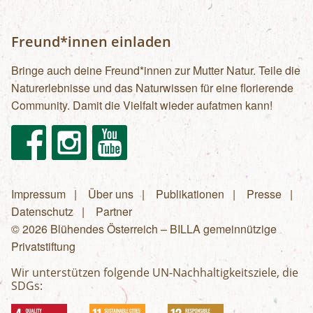
Freund*innen einladen
Bringe auch deine Freund*innen zur Mutter Natur. Teile die
Naturerlebnisse und das Naturwissen für eine florierende
Community. Damit die Vielfalt wieder aufatmen kann!
Facebook
Instagram
Youtube
Impressum
Über uns
Publikationen
Presse
Fußzeilenmenü
Datenschutz
Partner
© 2026 Blühendes Österreich – BILLA gemeinnützige
Privatstiftung
Wir unterstützen folgende UN-Nachhaltigkeitsziele, die
SDGs: