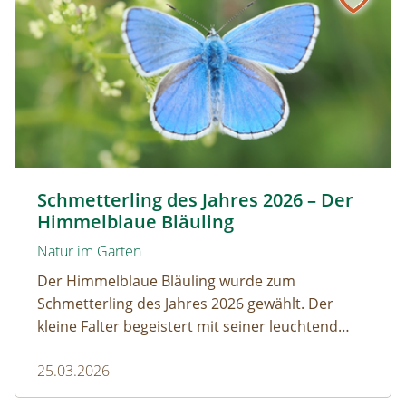
Himmelblauer Bläuling © Anton Kroh | schmetterlingsap
Schmetterling des Jahres 2026 – Der
Himmelblaue Bläuling
Natur im Garten
Der Himmelblaue Bläuling wurde zum
Schmetterling des Jahres 2026 gewählt. Der
kleine Falter begeistert mit seiner leuchtend
blauen Färbung und einem faszinierenden
25.03.2026
Zusammenspiel mit Ameisen.