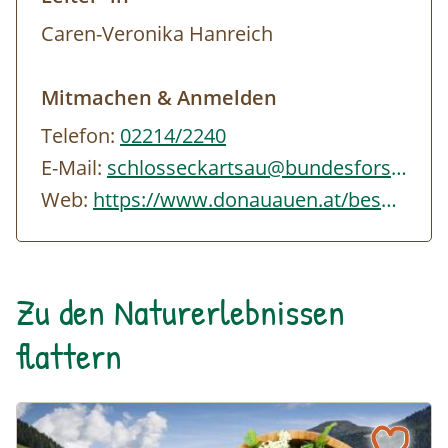
Caren-Veronika Hanreich
Mitmachen & Anmelden
Telefon:
02214/2240
E-Mail:
schlosseckartsau@bundesforste.at
Web:
https://www.donauauen.at/besuchen/erleben/alle-angebote/spaehikel-der-natur-auf…
Zu den Naturerlebnissen
flattern