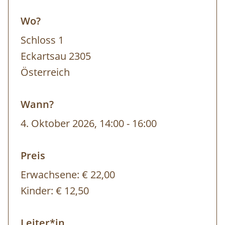
Überlebensstrategien aufweist.
Wo?
• Krebsschere
(Stratiotes aloides)
– eine
Schloss 1
charakteristische Wasserpflanze intakter
Eckartsau 2305
Auenbiotope.
Österreich
• Europäische Sumpfschildkröte
(Emys
orbicularis)
– die einzige natürlich
Wann?
vorkommende Schildkrötenart
4. Oktober 2026, 14:00
-
16:00
Mitteleuropas.
Tauchen Sie mit uns in die faszinierende
Preis
Welt der aquatischen Lebensgemeinschaften
Erwachsene:
€ 22,00
ein und gewinnen Sie mithilfe der Spähikel-
Kinder:
€ 12,50
Technik einzigartige Einblicke in die
verborgenen Wasserwelten des Auwaldes.
Leiter*in