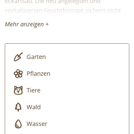
Eckartsau. Die neu angelegten und
revitalisierten Feuchtbiotope sichern nicht
nur das Überleben seltener aquatischer
Mehr anzeigen +
Arten, sondern stärken das gesamte
Ökosystem.
Erleben Sie hautnah, wie Artenschutz im
Garten
Nationalpark Donau-Auen funktioniert. Die
Anzuchtbecken simulieren naturnahe
Pflanzen
Stillgewässer und bieten temporäre
Tiere
Lebensräume für gefährdete Organismen.
Drei Leitarten stehen dabei im Fokus:
Wald
• Hundsfisch
(Umbra krameri)
– ein vom
Wasser
Aussterben bedrohter Fisch der spannende