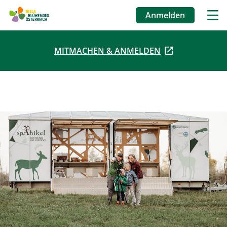
Anmelden
Benutzermenü
MITMACHEN & ANMELDEN
Direkt
zum
Inhalt