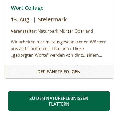
© © Naturpark Mürzer Oberland
Wort Collage
13. Aug.
|
Steiermark
Veranstalter:
Naturpark Mürzer Oberland
Wir arbeiten hier mit ausgeschnittenen Wörtern
aus Zeitschriften und Büchern. Diese
,,geborgten Worte" werden von dir zu einem
individuellen Text neu zusammengesetzt. Die
Wort Collage
Worte können herumgeschoben oder
DER FÄHRTE FOLGEN
zurechtgeschnitten werden, bis eine für dich
stimmige Essenz davon übrig bleibt. Durch diese
Collagetechnik entstehen Bilder im Kopf. Diese
Bilder und momentane Gefühle können im
ZU DEN NATURERLEBNISSEN
Anschluss mit unterschiedlichen Materealien
FLATTERN
auf Papier gemalt werden. Der zuvor
entstandene Text wird als Abschluss auf das