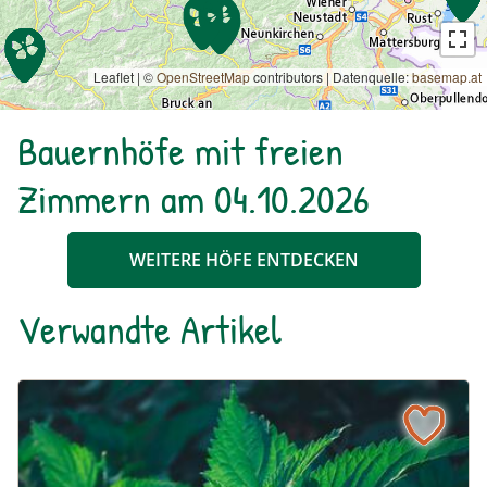
Leaflet | ©
OpenStreetMap
contributors
|
Datenquelle:
basemap.at
Bauernhöfe mit freien
Zimmern am 04.10.2026
WEITERE HÖFE ENTDECKEN
Verwandte Artikel
Die Brennnessel – Kratzbürstige Perle im Garten