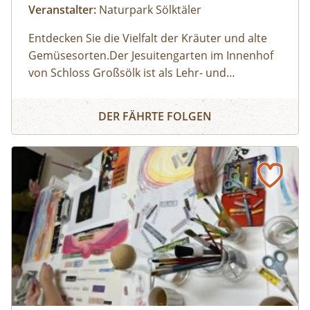
Veranstalter:
Naturpark Sölktäler
Entdecken Sie die Vielfalt der Kräuter und alte
Gemüsesorten.Der Jesuitengarten im Innenhof
von Schloss Großsölk ist als Lehr- und
Schaugarten anerkannt. Neben Blumen
Entdecke die Wunderwelt der Kräuter
gedeihen hier viele Heil- und Gewürzkräuter
DER FÄHRTE FOLGEN
sowie neue und alte, in Vergessenheit geratene
Gemüsesorten. Während die Erwachsenen an
der Kräuterführung mit Martha teilnehmen,
können die Kinder bei einer Kinderführung
einen lustigen Streifzug durch den
Jesuitengarten machen.Dauer: 2
StundenKosten: Erwachsene € 14,- | Kinder (6-
14 Jahre) € 10,- | gratis mit der Sommercard