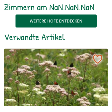
Zimmern am NaN.NaN.NaN
WEITERE HÖFE ENTDECKEN
Verwandte Artikel
Ein blühendes Schmetterlingsbeet für Groß und Klein
Tagpfauenaugen auf Wasserdost © Marion Jaros