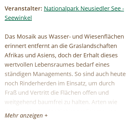
Veranstalter:
Nationalpark Neusiedler See -
Seewinkel
Das Mosaik aus Wasser- und Wiesenflächen
erinnert entfernt an die Graslandschaften
Afrikas und Asiens, doch der Erhalt dieses
wertvollen Lebensraumes bedarf eines
ständigen Managements. So sind auch heute
noch Rinderherden im Einsatz, um durch
Fraß und Vertritt die Flächen offen und
weitgehend baumfrei zu halten. Arten wie
das Ziesel oder der Kiebitz profitieren von
Mehr anzeigen +
dieser extensiven Bewirtschaftung.
Treffpunkt der Tour ist beim