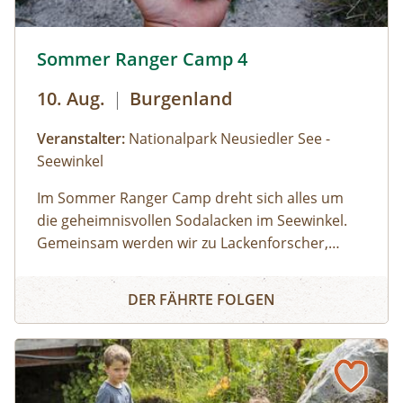
Sommer Ranger Camp 4 © Siehe Veranstalter
Sommer Ranger Camp 4
10. Aug.
|
Burgenland
Veranstalter:
Nationalpark Neusiedler See -
Seewinkel
Im Sommer Ranger Camp dreht sich alles um
die geheimnisvollen Sodalacken im Seewinkel.
Gemeinsam werden wir zu Lackenforscher,
entdecken besondere Tiere und Pflanzen,
Sommer Ranger Camp 4
beobachten Vögel und führen spannende
DER FÄHRTE FOLGEN
Experimente rund um Salz, Wasser und extreme
Lebensbedingungen durch. Wir sind viel
draußen unterwegs, probieren aus, stellen
Fragen und erleben den Nationalpark mit allen
Sinnen. Ein besonderes Highlight ist eine