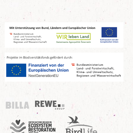
Billa
REWE Group
UN Decade
Birdlife