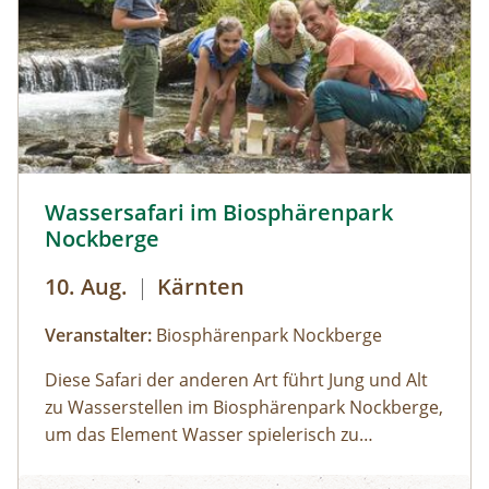
gemeinsame Nachtexkursion, bei der wir die
Lacken und ihre Bewohner von einer ganz
neuen Seite kennenlernen. Für
naturinteressierte Kinder von 7 bis 12 Jahren.
Ausrüstung: Eigenes Fahrrad + Helm
(abgeschlossene Garage vorhanden),
Sonnenschutz, Trinkflasche, Badekleidung +
Wassersafari im Biosphärenpark Nockberge © Sam Strau
Wassersafari im Biosphärenpark
Handtuch, Jausenbox + Eisgeld (max €5,- am
Nockberge
Tag)
10. Aug.
|
Kärnten
Veranstalter:
Biosphärenpark Nockberge
Diese Safari der anderen Art führt Jung und Alt
zu Wasserstellen im Biosphärenpark Nockberge,
um das Element Wasser spielerisch zu
erkunden. Dabei zeigt Ihnen ein
Wassersafari im Biosphärenpark Nockberge