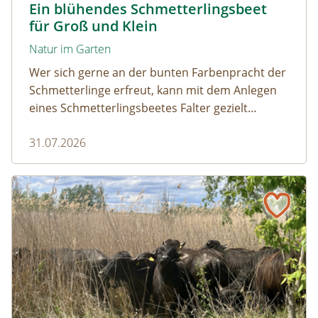
Ein blühendes Schmetterlingsbeet
für Groß und Klein
Natur im Garten
Wer sich gerne an der bunten Farbenpracht der
Schmetterlinge erfreut, kann mit dem Anlegen
eines Schmetterlingsbeetes Falter gezielt
anlocken. Doch auch Raupenfutterpflanzen
31.07.2026
dürfen ausreichend mitgedacht werden. Denn
ohne Raupen gibt es keine schönen
Schmetterlinge!
Naturmagazin: Die Rückkehr der Big Five im Weinviertel
Die Rückkehr der Big Five im Weinviertel