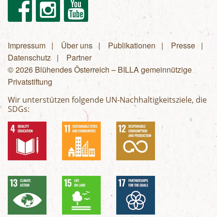
Facebook
Instagram
Youtube
Impressum
Über uns
Publikationen
Presse
Fußzeilenmenü
Datenschutz
Partner
© 2026 Blühendes Österreich – BILLA gemeinnützige
Privatstiftung
Wir unterstützen folgende UN-Nachhaltigkeitsziele, die
SDGs: