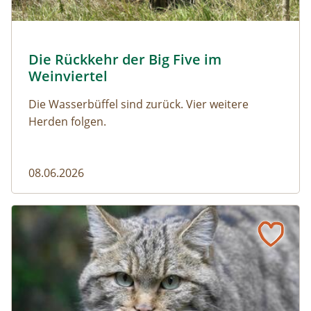
© Franziska Denner
Die Rückkehr der Big Five im
Naturmagazin: Die Rückkehr der Big Five im Weinviert
Weinviertel
Die Wasserbüffel sind zurück. Vier weitere
Herden folgen.
08.06.2026
Vom Acker zum Wildkatzen-Korridor