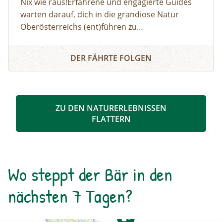
Nix wie raus!Erfahrene und engagierte Guides
warten darauf, dich in die grandiose Natur
Oberösterreichs (ent)führen zu
dürfen:Haifischzähne finden, Brennnessel essen,
Naturerlebnis
Alpakas versorgen, Wassermonster fangen,
DER FÄHRTE FOLGEN
Fährtenlesen lernen, Höhlen erforschen, Honig
ernten, Pilze bestimmen, Probeklettern am Fels
und noch vieles mehr: Auf unserer Website
findest du alle Angebote, flexibel buchbar zum
ZU DEN NATURERLEBNISSEN
Wunschtermin.So geht's:⁠Melde dich zu einem
FLATTERN
Termin aus dem Veranstaltungskalender an
oder organisiere dein privates
NATURSCHAUSPIEL: Jede Tour kann auf Anfrage
zu individuell vereinbarten Terminen
Wo steppt der Bär in den
durchgeführt werden. ⁠
nächsten 7 Tagen?