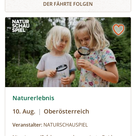
Biosphärenpark-Ranger ganz genau, wie sich die
DER FÄHRTE FOLGEN
Tier- und Pflanzenwelt an den Lebensraum
„Gebirgsbach“ angepasst hat.
© Helena Wimmer
Naturerlebnis
10. Aug.
|
Oberösterreich
Veranstalter:
NATURSCHAUSPIEL