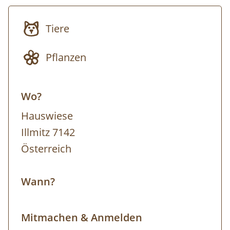
Nationalparkzentrum. Von hier aus können
Tiere
entsprechende Exkursionspunkte mit dem
PKW angefahren werden (eigener PKW nicht
Pflanzen
zwingend erforderlich), die Exkursion findet
grundsätzlich aber zu Fuß statt. Ausrüstung:
Wo?
Festes Schuhwerk, dem Wetter angepasste
Kleidung (Sonnen-, Regen- und/oder
Hauswiese
Windschutz), Trinkflasche Anmeldung bis
Illmitz 7142
spätestens 16 Uhr des Vortages. Die Tour
Österreich
findet bei jedem Wetter statt. Wir behalten
uns das Recht vor, den Inhalt der Tour
Wann?
flexibel zu gestalten und an die jeweiligen
Wetterbedingungen anzupassen.
Mitmachen & Anmelden