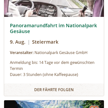
Uhr): Erwachsene: € 7,00Kinder und Jugendliche
bis 15 Jahre: € 5,00Familienkarte (max. 4
Personen): € 12,00
Panoramarundfahrt im Nationalpark Gesäuse © Siehe Ve
Panoramarundfahrt im Nationalpark
Gesäuse
9. Aug.
|
Steiermark
Veranstalter:
Nationalpark Gesäuse GmbH
Anmeldung bis: 14 Tage vor dem gewünschten
Termin
Dauer: 3 Stunden (ohne Kaffeepause)
Zu den schönsten Plätzen im Nationalpark
Panoramarundfahrt im Nationalpark Gesäuse
Gesäuse mit Nationalpark Ranger:in – wilde
DER FÄHRTE FOLGEN
Natur und besondere Orte.
Gruppen mit eigenem Reisebus
Bus muss gestellt werden. Auf Wunsch ist eine