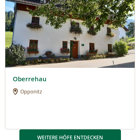
Oberrehau
Urlaub am Bauernhof: Oberrehau
Opponitz
WEITERE HÖFE ENTDECKEN