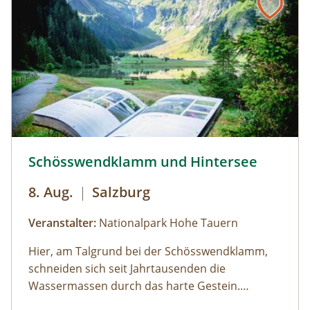
Kaffeepause im Nationalpark Pavillon
Gstatterboden möglich (nicht im Preis
inkludiert, muss selbst organisiert
werden).Wetterfeste Bekleidung und festes
Schuhwerk für Zwischenstopps ist
empfehlenswert.
Schösswendklamm und Hintersee © Siehe Veranstalter
Schösswendklamm und Hintersee
8. Aug.
|
Salzburg
Veranstalter:
Nationalpark Hohe Tauern
Hier, am Talgrund bei der Schösswendklamm,
schneiden sich seit Jahrtausenden die
Wassermassen durch das harte Gestein.
Dadurch sind sehenswerte Erosionsformen,