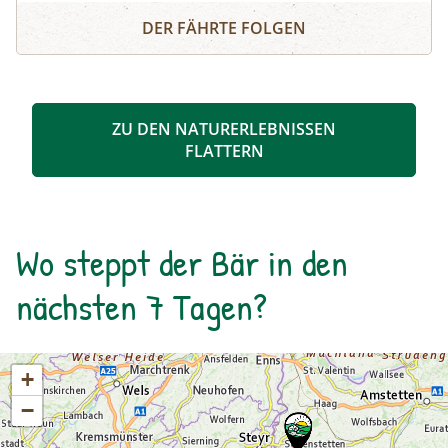
Schösswendklamm und Hintersee
Kolke und kleine Wasserfälle entstanden. Der
DER FÄHRTE FOLGEN
Klamm folgend geht es weiter bis zum Hintersee
und Sie erfahren Wissenswertes über Flora und
Fauna im hinteren Felbertal. An der Nordseite
des Sees führt der Rundweg auf eine Anhöhe
ZU DEN NATURERLEBNISSEN
mit Blick über den Talschluss mit seinen
FLATTERN
imposanten Felswänden, in denen sich Gämsen
tummeln. Der Rückweg erfolgt auf derselben
Strecke. zur Detailinformation
Wo steppt der Bär in den
nächsten 7 Tagen?
+
−