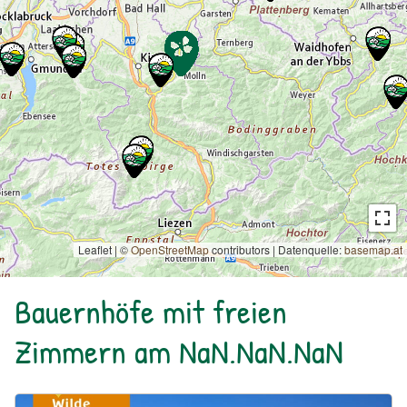
Leaflet | ©
OpenStreetMap
contributors
|
Datenquelle:
basemap.at
Bauernhöfe mit freien
Zimmern am NaN.NaN.NaN
Urlaub am Bauernhof: Bio Bauernhof Kurzeck