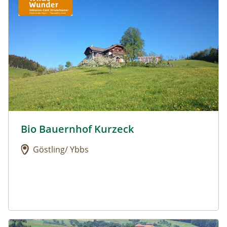
Bio Bauernhof Kurzeck
Urlaub am Bauernhof: Bio Bauernhof Kurzeck
Göstling/ Ybbs
Urlaub am Bauernhof: Dorferhof