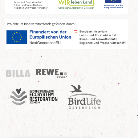
Billa
REWE Group
UN Decade
Birdlife