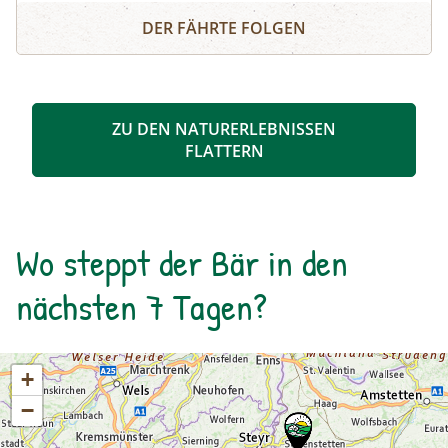
Schösswendklamm und Hintersee
Kolke und kleine Wasserfälle entstanden. Der
DER FÄHRTE FOLGEN
Klamm folgend geht es weiter bis zum Hintersee
und Sie erfahren Wissenswertes über Flora und
Fauna im hinteren Felbertal. An der Nordseite
des Sees führt der Rundweg auf eine Anhöhe
ZU DEN NATURERLEBNISSEN
mit Blick über den Talschluss mit seinen
FLATTERN
imposanten Felswänden, in denen sich Gämsen
tummeln. Der Rückweg erfolgt auf derselben
Strecke. zur Detailinformation
Wo steppt der Bär in den
nächsten 7 Tagen?
+
−