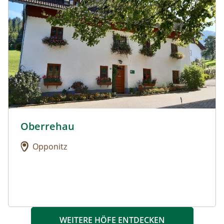
Oberrehau
Urlaub am Bauernhof: Oberrehau
Opponitz
WEITERE HÖFE ENTDECKEN