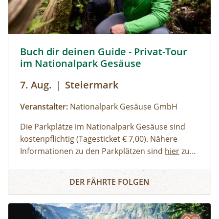
empfehlenswert.
Buch dir deinen Guide - Privat-Tour im Nationalpark Ges
Buch dir deinen Guide - Privat-Tour
im Nationalpark Gesäuse
7. Aug.
|
Steiermark
Veranstalter:
Nationalpark Gesäuse GmbH
Die Parkplätze im Nationalpark Gesäuse sind
kostenpflichtig (Tagesticket € 7,00). Nähere
Informationen zu den Parkplätzen sind
hier
zu
finden. Allgemeine Informationen zur Anreise in
Erwachsene, Jugendliche
Buch dir deinen Guide - Privat-Tour im Nationalpark Ges
den Nationalpark Gesäuse stehen
Familien, Erwachsene mit Kindern
hier
zur
DER FÄHRTE FOLGEN
Verfügung.
Kinder und Jugendliche
Gruppen