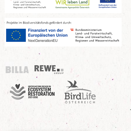
Billa
REWE Group
UN Decade
Birdlife