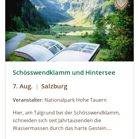
Schösswendklamm und Hintersee © Siehe Veranstalter
Schösswendklamm und Hintersee
7. Aug.
|
Salzburg
Veranstalter:
Nationalpark Hohe Tauern
Hier, am Talgrund bei der Schösswendklamm,
schneiden sich seit Jahrtausenden die
Wassermassen durch das harte Gestein.
Dadurch sind sehenswerte Erosionsformen,