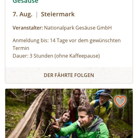
Gesäuse
7. Aug.
|
Steiermark
Veranstalter:
Nationalpark Gesäuse GmbH
Anmeldung bis: 14 Tage vor dem gewünschten
Termin
Dauer: 3 Stunden (ohne Kaffeepause)
Zu den schönsten Plätzen im Nationalpark
Panoramarundfahrt im Nationalpark Gesäuse
Gesäuse mit Nationalpark Ranger:in – wilde
DER FÄHRTE FOLGEN
Natur und besondere Orte.
Gruppen mit eigenem Reisebus
Bus muss gestellt werden. Auf Wunsch ist eine
Kaffeepause im Nationalpark Pavillon
Gstatterboden möglich (nicht im Preis
inkludiert, muss selbst organisiert
werden).Wetterfeste Bekleidung und festes
Schuhwerk für Zwischenstopps ist