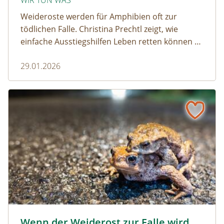
WIR TUN WAS
Weideroste werden für Amphibien oft zur
tödlichen Falle. Christina Prechtl zeigt, wie
einfache Ausstiegshilfen Leben retten können –
pragmatisch, wirksam und ohne großen
29.01.2026
Aufwand.
Wenn der Weiderost zur Falle wird
Krötenwanderung © Evelyn-kobben_adobestock
Wenn der Weiderost zur Falle wird