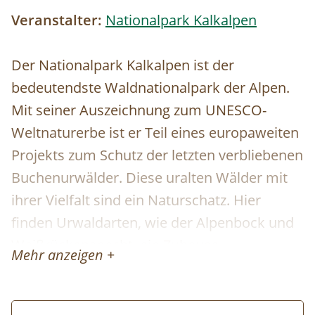
Veranstalter:
Nationalpark Kalkalpen
Der Nationalpark Kalkalpen ist der
bedeutendste Waldnationalpark der Alpen.
Mit seiner Auszeichnung zum UNESCO-
Weltnaturerbe ist er Teil eines europaweiten
Projekts zum Schutz der letzten verbliebenen
Buchenurwälder. Diese uralten Wälder mit
ihrer Vielfalt sind ein Naturschatz. Hier
finden Urwaldarten, wie der Alpenbock und
Weißrückenspecht, ein Zuhause.
Mehr anzeigen +
Schwierigkeit:
Mittel (gute Kondition
erforderlich)