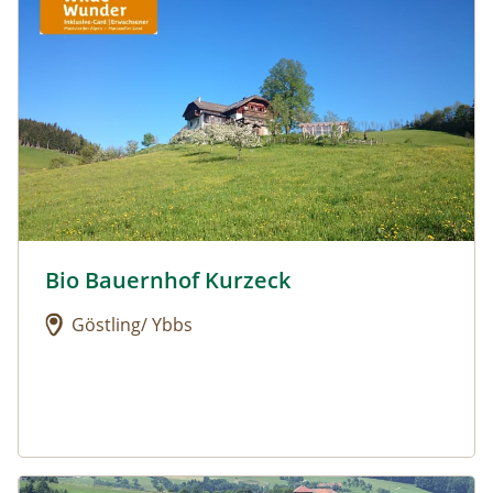
Bio Bauernhof Kurzeck
Urlaub am Bauernhof: Bio Bauernhof Kurzeck
Göstling/ Ybbs
Urlaub am Bauernhof: Dorferhof