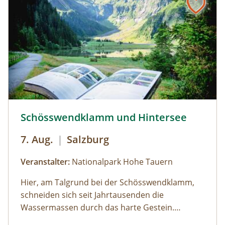
Schösswendklamm und Hintersee © Siehe Veranstalter
Schösswendklamm und Hintersee
7. Aug.
|
Salzburg
Veranstalter:
Nationalpark Hohe Tauern
Hier, am Talgrund bei der Schösswendklamm,
schneiden sich seit Jahrtausenden die
Wassermassen durch das harte Gestein.
Dadurch sind sehenswerte Erosionsformen,