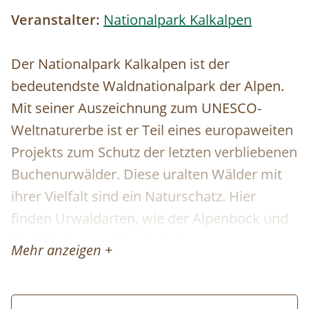
Veranstalter:
Nationalpark Kalkalpen
Der Nationalpark Kalkalpen ist der
bedeutendste Waldnationalpark der Alpen.
Mit seiner Auszeichnung zum UNESCO-
Weltnaturerbe ist er Teil eines europaweiten
Projekts zum Schutz der letzten verbliebenen
Buchenurwälder. Diese uralten Wälder mit
ihrer Vielfalt sind ein Naturschatz. Hier
finden Urwaldarten, wie der Alpenbock und
Weißrückenspecht, ein Zuhause.
Mehr anzeigen +
Schwierigkeit:
Mittel (gute Kondition
erforderlich)