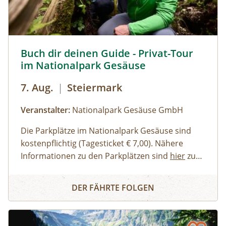
empfehlenswert.
Buch dir deinen Guide - Privat-Tour im Nationalpark Ges
Buch dir deinen Guide - Privat-Tour
im Nationalpark Gesäuse
7. Aug.
|
Steiermark
Veranstalter:
Nationalpark Gesäuse GmbH
Die Parkplätze im Nationalpark Gesäuse sind
kostenpflichtig (Tagesticket € 7,00). Nähere
Informationen zu den Parkplätzen sind
hier
zu
finden. Allgemeine Informationen zur Anreise in
Erwachsene, Jugendliche
Buch dir deinen Guide - Privat-Tour im Nationalpark Ges
den Nationalpark Gesäuse stehen
Familien, Erwachsene mit Kindern
hier
zur
DER FÄHRTE FOLGEN
Verfügung.
Kinder und Jugendliche
Gruppen