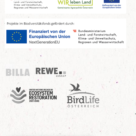
Billa
REWE Group
UN Decade
Birdlife