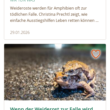
WIR TUN WAS
Weideroste werden für Amphibien oft zur
tödlichen Falle. Christina Prechtl zeigt, wie
einfache Ausstiegshilfen Leben retten können –
pragmatisch, wirksam und ohne großen
29.01.2026
Aufwand.
Wenn der Weiderost zur Falle wird
Krötenwanderung © Evelyn-kobben_adobestock
Wenn der Weiderost zur Falle wird