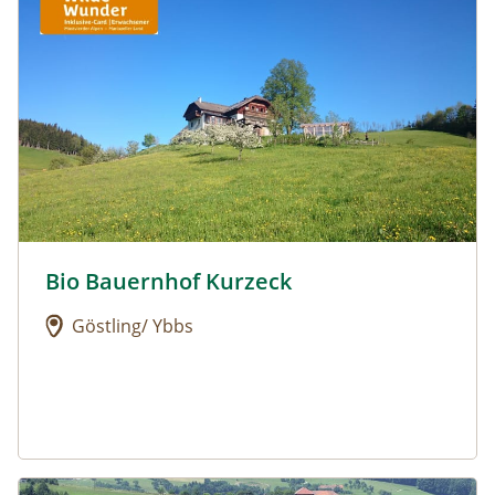
Bio Bauernhof Kurzeck
Urlaub am Bauernhof: Bio Bauernhof Kurzeck
Göstling/ Ybbs
Urlaub am Bauernhof: Dorferhof