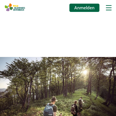
Anmelden
Benutzermenü
Direkt
zum
Inhalt