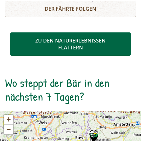
Schösswendklamm und Hintersee
Kolke und kleine Wasserfälle entstanden. Der
DER FÄHRTE FOLGEN
Klamm folgend geht es weiter bis zum Hintersee
und Sie erfahren Wissenswertes über Flora und
Fauna im hinteren Felbertal. An der Nordseite
des Sees führt der Rundweg auf eine Anhöhe
ZU DEN NATURERLEBNISSEN
mit Blick über den Talschluss mit seinen
FLATTERN
imposanten Felswänden, in denen sich Gämsen
tummeln. Der Rückweg erfolgt auf derselben
Strecke. zur Detailinformation
Wo steppt der Bär in den
nächsten 7 Tagen?
+
−