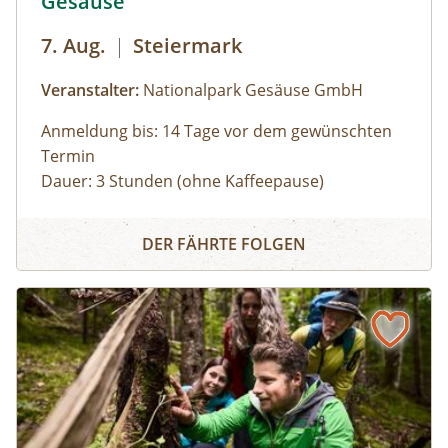
Gesäuse
7. Aug.
|
Steiermark
Veranstalter:
Nationalpark Gesäuse GmbH
Anmeldung bis: 14 Tage vor dem gewünschten
Termin
Dauer: 3 Stunden (ohne Kaffeepause)
Zu den schönsten Plätzen im Nationalpark
Panoramarundfahrt im Nationalpark Gesäuse
Gesäuse mit Nationalpark Ranger:in – wilde
DER FÄHRTE FOLGEN
Natur und besondere Orte.
Gruppen mit eigenem Reisebus
Bus muss gestellt werden. Auf Wunsch ist eine
Kaffeepause im Nationalpark Pavillon
Gstatterboden möglich (nicht im Preis
inkludiert, muss selbst organisiert
werden).Wetterfeste Bekleidung und festes
Schuhwerk für Zwischenstopps ist