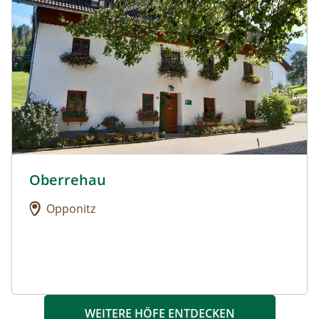
Oberrehau
Urlaub am Bauernhof: Oberrehau
Opponitz
WEITERE HÖFE ENTDECKEN