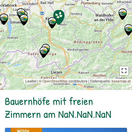
Leaflet | ©
OpenStreetMap
contributors
|
Datenquelle:
basemap.at
Bauernhöfe mit freien
Zimmern am NaN.NaN.NaN
Urlaub am Bauernhof: Bio Bauernhof Kurzeck