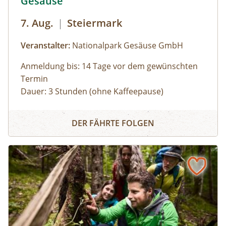
Gesäuse
7. Aug.
|
Steiermark
Veranstalter:
Nationalpark Gesäuse GmbH
Anmeldung bis: 14 Tage vor dem gewünschten
Termin
Dauer: 3 Stunden (ohne Kaffeepause)
Zu den schönsten Plätzen im Nationalpark
Panoramarundfahrt im Nationalpark Gesäuse
Gesäuse mit Nationalpark Ranger:in – wilde
DER FÄHRTE FOLGEN
Natur und besondere Orte.
Gruppen mit eigenem Reisebus
Bus muss gestellt werden. Auf Wunsch ist eine
Kaffeepause im Nationalpark Pavillon
Gstatterboden möglich (nicht im Preis
inkludiert, muss selbst organisiert
werden).Wetterfeste Bekleidung und festes
Schuhwerk für Zwischenstopps ist