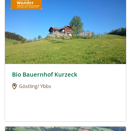
Bio Bauernhof Kurzeck
Urlaub am Bauernhof: Bio Bauernhof Kurzeck
Göstling/ Ybbs
Urlaub am Bauernhof: Dorferhof