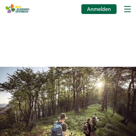
Anmelden
Benutzermenü
Direkt
zum
Inhalt