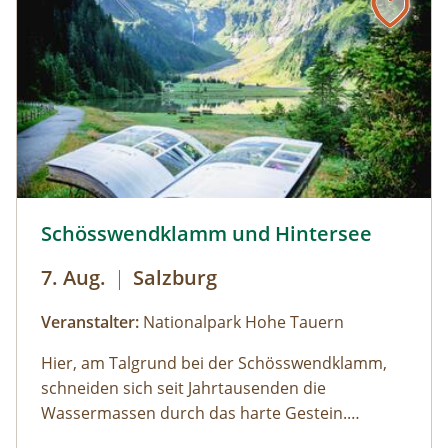
Schösswendklamm und Hintersee © Siehe Veranstalter
Schösswendklamm und Hintersee
7. Aug.
|
Salzburg
Veranstalter:
Nationalpark Hohe Tauern
Hier, am Talgrund bei der Schösswendklamm,
schneiden sich seit Jahrtausenden die
Wassermassen durch das harte Gestein.
Dadurch sind sehenswerte Erosionsformen,