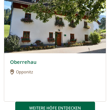
Oberrehau
Urlaub am Bauernhof: Oberrehau
Opponitz
WEITERE HÖFE ENTDECKEN