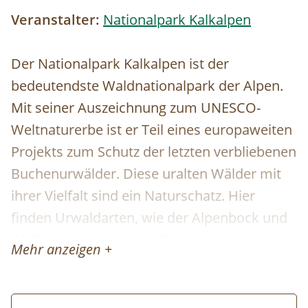
Veranstalter:
Nationalpark Kalkalpen
Der Nationalpark Kalkalpen ist der
bedeutendste Waldnationalpark der Alpen.
Mit seiner Auszeichnung zum UNESCO-
Weltnaturerbe ist er Teil eines europaweiten
Projekts zum Schutz der letzten verbliebenen
Buchenurwälder. Diese uralten Wälder mit
ihrer Vielfalt sind ein Naturschatz. Hier
finden Urwaldarten, wie der Alpenbock und
Weißrückenspecht, ein Zuhause.
Mehr anzeigen +
Schwierigkeit:
Mittel (gute Kondition
erforderlich)