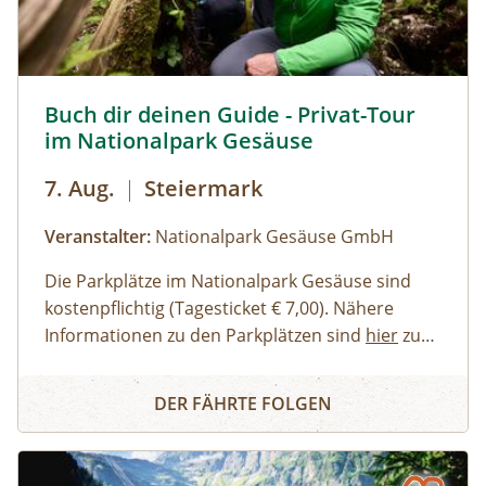
empfehlenswert.
Buch dir deinen Guide - Privat-Tour im Nationalpark Ges
Buch dir deinen Guide - Privat-Tour
im Nationalpark Gesäuse
7. Aug.
|
Steiermark
Veranstalter:
Nationalpark Gesäuse GmbH
Die Parkplätze im Nationalpark Gesäuse sind
kostenpflichtig (Tagesticket € 7,00). Nähere
Informationen zu den Parkplätzen sind
hier
zu
finden. Allgemeine Informationen zur Anreise in
Erwachsene, Jugendliche
Buch dir deinen Guide - Privat-Tour im Nationalpark Ges
den Nationalpark Gesäuse stehen
Familien, Erwachsene mit Kindern
hier
zur
DER FÄHRTE FOLGEN
Verfügung.
Kinder und Jugendliche
Gruppen