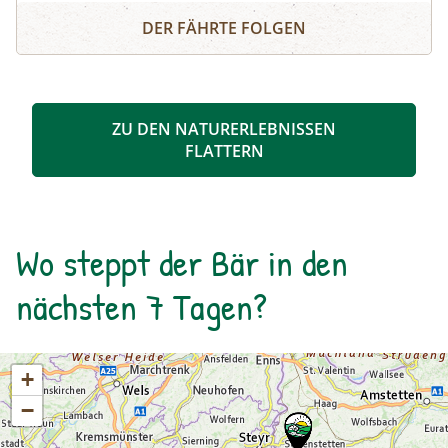
Schösswendklamm und Hintersee
Kolke und kleine Wasserfälle entstanden. Der
DER FÄHRTE FOLGEN
Klamm folgend geht es weiter bis zum Hintersee
und Sie erfahren Wissenswertes über Flora und
Fauna im hinteren Felbertal. An der Nordseite
des Sees führt der Rundweg auf eine Anhöhe
ZU DEN NATURERLEBNISSEN
mit Blick über den Talschluss mit seinen
FLATTERN
imposanten Felswänden, in denen sich Gämsen
tummeln. Der Rückweg erfolgt auf derselben
Strecke. zur Detailinformation
Wo steppt der Bär in den
nächsten 7 Tagen?
+
−