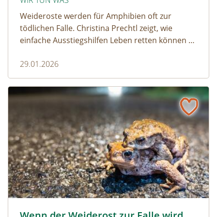
WIR TUN WAS
Weideroste werden für Amphibien oft zur
tödlichen Falle. Christina Prechtl zeigt, wie
einfache Ausstiegshilfen Leben retten können –
pragmatisch, wirksam und ohne großen
29.01.2026
Aufwand.
Wenn der Weiderost zur Falle wird
Krötenwanderung © Evelyn-kobben_adobestock
Wenn der Weiderost zur Falle wird