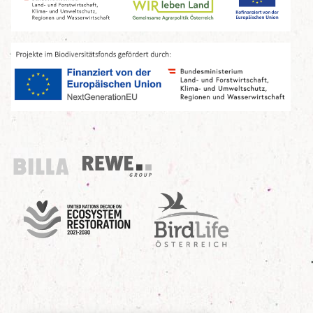
Billa
REWE Group
UN Decade
Birdlife