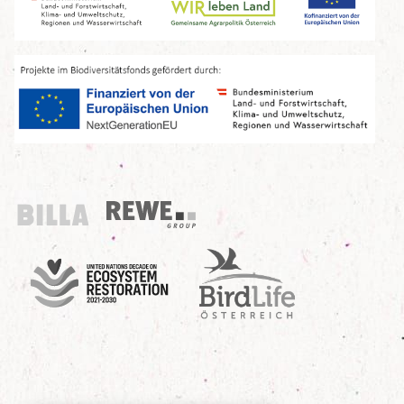
Billa
REWE Group
UN Decade
Birdlife