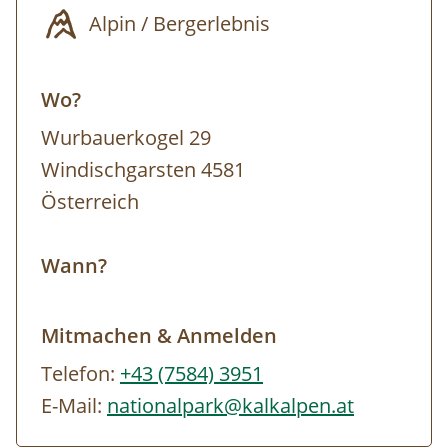
Hengstpass bis zur
Alpin / Bergerlebnis
Dörflmoaralm/Ahornsattel und folgen dann
dem Waldsteig ein Stück bergab ins
Wo?
Quellgebiet der Siebenbrünn.
Wurbauerkogel 29
Windischgarsten 4581
Österreich
Wann?
Mitmachen & Anmelden
Telefon:
+43 (7584) 3951
E-Mail:
nationalpark@kalkalpen.at