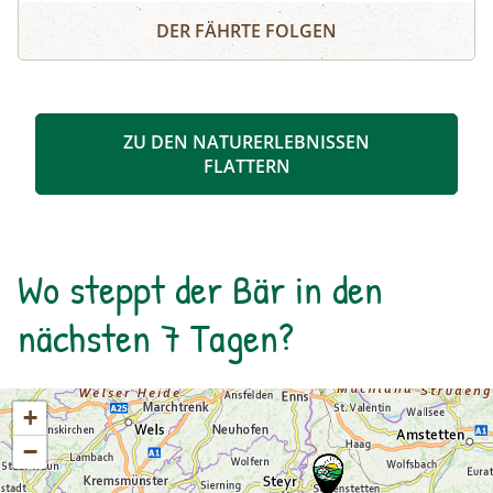
Schösswendklamm und Hintersee
Kolke und kleine Wasserfälle entstanden. Der
DER FÄHRTE FOLGEN
Klamm folgend geht es weiter bis zum Hintersee
und Sie erfahren Wissenswertes über Flora und
Fauna im hinteren Felbertal. An der Nordseite
des Sees führt der Rundweg auf eine Anhöhe
ZU DEN NATURERLEBNISSEN
mit Blick über den Talschluss mit seinen
FLATTERN
imposanten Felswänden, in denen sich Gämsen
tummeln. Der Rückweg erfolgt auf derselben
Strecke. zur Detailinformation
Wo steppt der Bär in den
nächsten 7 Tagen?
+
−