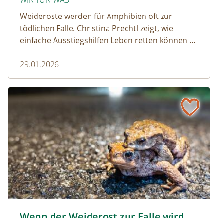
WIR TUN WAS
Weideroste werden für Amphibien oft zur
tödlichen Falle. Christina Prechtl zeigt, wie
einfache Ausstiegshilfen Leben retten können –
pragmatisch, wirksam und ohne großen
29.01.2026
Aufwand.
Wenn der Weiderost zur Falle wird
Krötenwanderung © Evelyn-kobben_adobestock
Wenn der Weiderost zur Falle wird