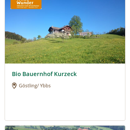
Bio Bauernhof Kurzeck
Urlaub am Bauernhof: Bio Bauernhof Kurzeck
Göstling/ Ybbs
Urlaub am Bauernhof: Dorferhof