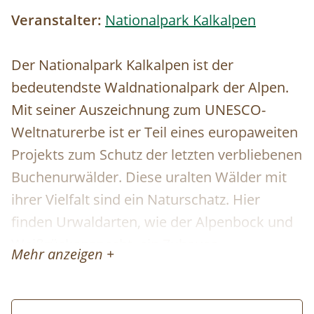
Veranstalter:
Nationalpark Kalkalpen
Der Nationalpark Kalkalpen ist der
bedeutendste Waldnationalpark der Alpen.
Mit seiner Auszeichnung zum UNESCO-
Weltnaturerbe ist er Teil eines europaweiten
Projekts zum Schutz der letzten verbliebenen
Buchenurwälder. Diese uralten Wälder mit
ihrer Vielfalt sind ein Naturschatz. Hier
finden Urwaldarten, wie der Alpenbock und
Weißrückenspecht, ein Zuhause.
Mehr anzeigen +
Schwierigkeit:
Mittel
Wir wandern vom Parkplatz Zickerreith am