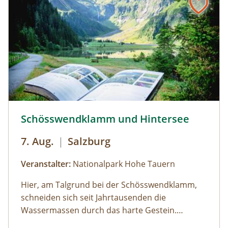
Schösswendklamm und Hintersee © Siehe Veranstalter
Schösswendklamm und Hintersee
7. Aug.
|
Salzburg
Veranstalter:
Nationalpark Hohe Tauern
Hier, am Talgrund bei der Schösswendklamm,
schneiden sich seit Jahrtausenden die
Wassermassen durch das harte Gestein.
Dadurch sind sehenswerte Erosionsformen,