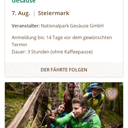
Gesäuse
7. Aug.
|
Steiermark
Veranstalter:
Nationalpark Gesäuse GmbH
Anmeldung bis: 14 Tage vor dem gewünschten
Termin
Dauer: 3 Stunden (ohne Kaffeepause)
Zu den schönsten Plätzen im Nationalpark
Panoramarundfahrt im Nationalpark Gesäuse
Gesäuse mit Nationalpark Ranger:in – wilde
DER FÄHRTE FOLGEN
Natur und besondere Orte.
Gruppen mit eigenem Reisebus
Bus muss gestellt werden. Auf Wunsch ist eine
Kaffeepause im Nationalpark Pavillon
Gstatterboden möglich (nicht im Preis
inkludiert, muss selbst organisiert
werden).Wetterfeste Bekleidung und festes
Schuhwerk für Zwischenstopps ist