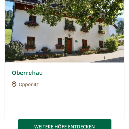
Oberrehau
Urlaub am Bauernhof: Oberrehau
Opponitz
WEITERE HÖFE ENTDECKEN