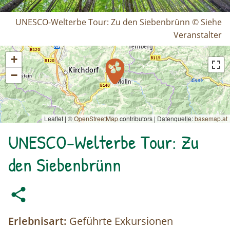
UNESCO-Welterbe Tour: Zu den Siebenbrünn © Siehe
Veranstalter
+
−
Leaflet | ©
OpenStreetMap
contributors
|
Datenquelle:
basemap.at
UNESCO-Welterbe Tour: Zu
den Siebenbrünn
Erlebnisart:
Geführte Exkursionen