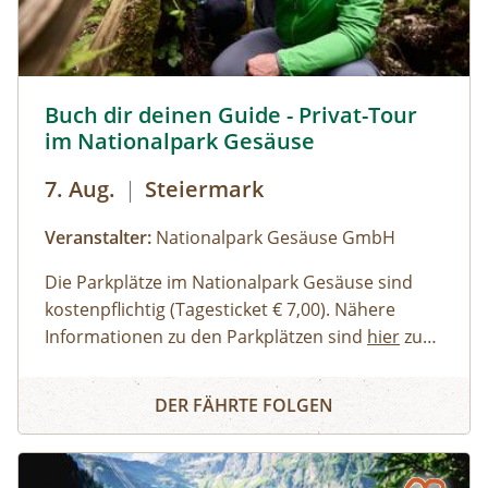
empfehlenswert.
Buch dir deinen Guide - Privat-Tour im Nationalpark Ges
Buch dir deinen Guide - Privat-Tour
im Nationalpark Gesäuse
7. Aug.
|
Steiermark
Veranstalter:
Nationalpark Gesäuse GmbH
Die Parkplätze im Nationalpark Gesäuse sind
kostenpflichtig (Tagesticket € 7,00). Nähere
Informationen zu den Parkplätzen sind
hier
zu
finden. Allgemeine Informationen zur Anreise in
Erwachsene, Jugendliche
Buch dir deinen Guide - Privat-Tour im Nationalpark Ges
den Nationalpark Gesäuse stehen
Familien, Erwachsene mit Kindern
hier
zur
DER FÄHRTE FOLGEN
Verfügung.
Kinder und Jugendliche
Gruppen