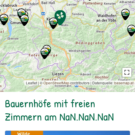
Leaflet | ©
OpenStreetMap
contributors
|
Datenquelle:
basemap.at
Bauernhöfe mit freien
Zimmern am NaN.NaN.NaN
Urlaub am Bauernhof: Bio Bauernhof Kurzeck