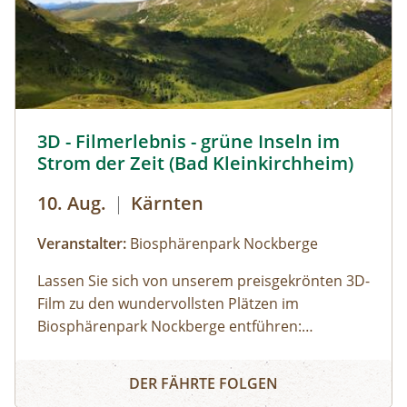
3D Filmerlebnis - grüne Inseln im Strom der Zeit © Heinz
3D - Filmerlebnis - grüne Inseln im
Strom der Zeit (Bad Kleinkirchheim)
10. Aug.
|
Kärnten
Veranstalter:
Biosphärenpark Nockberge
Lassen Sie sich von unserem preisgekrönten 3D-
Film zu den wundervollsten Plätzen im
Biosphärenpark Nockberge entführen:
Staunen Sie über die atemberaubende Tierwelt
3D - Filmerlebnis - grüne Inseln im Strom der Zeit (Bad K
und erfahren Sie mehr über die einmalige Flora!
DER FÄHRTE FOLGEN