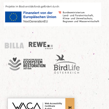
Billa
REWE Group
UN Decade
Birdlife