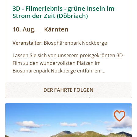
so wichtig ist und was einen Demeter-Bauernhof
3D Filmerlebnis - grüne Inseln im Strom der Zeit © Heinz
3D - Filmerlebnis - grüne Inseln im
so besonders macht. Nach einem herzlichen
Strom der Zeit (Döbriach)
Abschied wandern wir gemütlich zur
Bushaltestelle zurück.
10. Aug.
|
Kärnten
Veranstalter:
Biosphärenpark Nockberge
Lassen Sie sich von unserem preisgekrönten 3D-
Film zu den wundervollsten Plätzen im
Biosphärenpark Nockberge entführen:
Staunen Sie über die atemberaubende Tierwelt
3D - Filmerlebnis - grüne Inseln im Strom der Zeit (Döbria
und erfahren Sie mehr über die einmalige Flora!
DER FÄHRTE FOLGEN