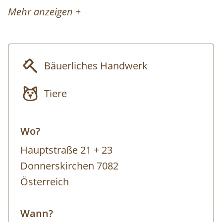
nachhaltig. Sie tragen damit einen wertvollen
Mehr anzeigen +
Beitrag zum Naturschutz. Ziel ist es, die
Schönheit der Hutweiden mit ihrer
beeindruckenden Vielfalt für kommenden
Bäuerliches Handwerk
Generationen zu erhalten. Von dieser Vision
profitieren zahlreiche Tiere und Pflanzen!
Tiere
Wir starten am Hof der Familie Erharth und
begeben uns dann in Fahrgemeinschaften zu
Wo?
den Weideflächen. Die Landwirte Matthias
Hauptstraße 21 + 23
und Simon Erharth bringen den
Donnerskirchen 7082
Exkursionsteilnehmer*innen hautnah näher,
Österreich
was es bedeutet, einen solchen Weg
einzuschlagen. Die Ornithologin Christina
Wann?
Nagl von BirdLife wird die Aufmerksamkeit