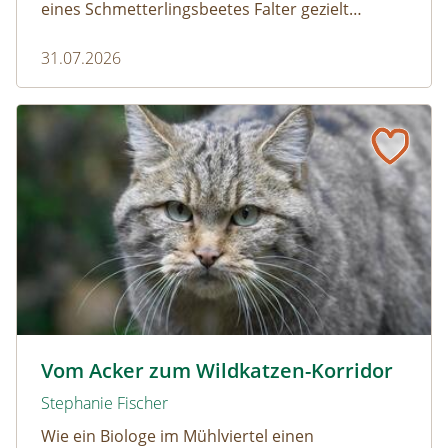
eines Schmetterlingsbeetes Falter gezielt
anlocken. Doch auch Raupenfutterpflanzen
31.07.2026
dürfen ausreichend mitgedacht werden. Denn
ohne Raupen gibt es keine schönen
Schmetterlinge!
Vom Acker zum Wildkatzen-Korridor
Wildkatze © D. Manhart
Vom Acker zum Wildkatzen-Korridor
Stephanie Fischer
Wie ein Biologe im Mühlviertel einen