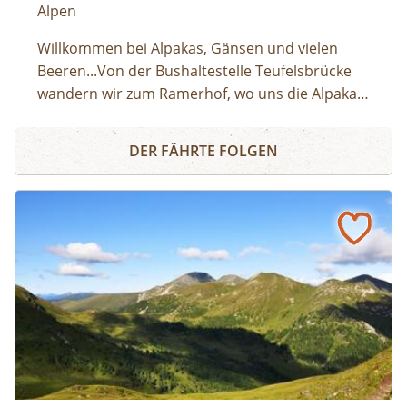
Alpen
Willkommen bei Alpakas, Gänsen und vielen
Beeren...Von der Bushaltestelle Teufelsbrücke
wandern wir zum Ramerhof, wo uns die Alpakas
und eine Schar Gänse, Hühner und Enten
ZU BESUCH AM BAUERNHOF
begrüßen. Angelika und Michael Troppmair sind
DER FÄHRTE FOLGEN
Naturpark-Spezialitätenpartner. Sie produzieren
mit viel Liebe zur Natur Obst, Beeren, Getreide
und Gemüse auf ihrer kleinen Landwirtschaft in
Finkenberg. Wir helfen beim Füttern der Tiere
und lernen die Besonderheiten und Charakter
der Tiere am Hof kennen. Was brauchen Alpakas
und wo kommen sie ursprünglich her? Wann
schlüpfen die Küken bei Gänsen und was
fressen sie? Im Garten holen wir frisches Obst
und Gemüse und bereiten gemeinsam eine
Jause zu. Wir lernen, warum ein gesunder Boden