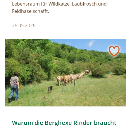
Lebensraum für Wildkatze, Laubfrosch und
Feldhase schafft.
26.05.2026
Naturmagazin: Warum die Berghexe Rinder braucht
Warum die Berghexe Rinder braucht
Almauftrieb © N. Razumovsky
Warum die Berghexe Rinder braucht
Naturmagazin: Warum die Berghexe Rinder braucht