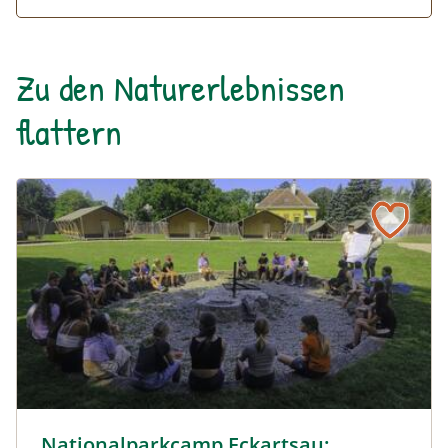
an die jeweiligen Wetterbedingungen
anzupassen.
Zu den Naturerlebnissen
flattern
© Cornelia Gillmann
Nationalparkcamp Eckartsau: