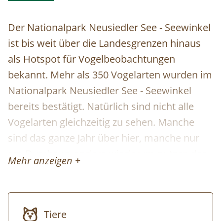
Der Nationalpark Neusiedler See - Seewinkel
ist bis weit über die Landesgrenzen hinaus
als Hotspot für Vogelbeobachtungen
bekannt. Mehr als 350 Vogelarten wurden im
Nationalpark Neusiedler See - Seewinkel
bereits bestätigt. Natürlich sind nicht alle
Vogelarten gleichzeitig zu sehen. Manche
sind das ganze Jahr über hier, manche nur
am Durchzug, andere wiederum nutzen das
Mehr anzeigen +
Gebiet zur Jungenaufzucht oder als
Überwinterungsquartier. Aber: wann immer
du unseren Nationalpark auch besuchst, es
Tiere
ist fast unmöglich, keine spannenden