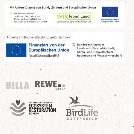
Billa
REWE Group
UN Decade
Birdlife