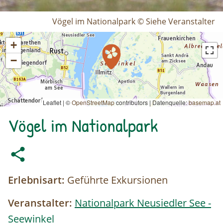
Vögel im Nationalpark © Siehe Veranstalter
+
−
Leaflet | ©
OpenStreetMap
contributors
|
Datenquelle:
basemap.at
Vögel im Nationalpark
Erlebnisart:
Geführte Exkursionen
Veranstalter:
Nationalpark Neusiedler See -
Seewinkel