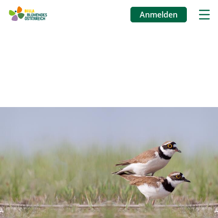
Anmelden
Benutzermenü
Direkt
zum
Inhalt