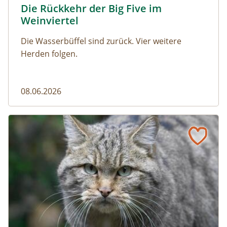
Die Rückkehr der Big Five im
Naturmagazin: Die Rückkehr der Big Five im Weinviert
Weinviertel
Die Wasserbüffel sind zurück. Vier weitere
Herden folgen.
08.06.2026
Vom Acker zum Wildkatzen-Korridor