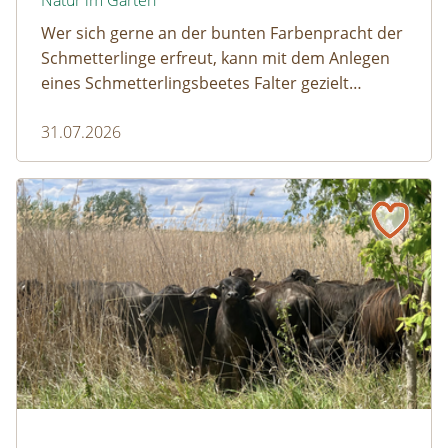
Natur im Garten
Wer sich gerne an der bunten Farbenpracht der
Schmetterlinge erfreut, kann mit dem Anlegen
eines Schmetterlingsbeetes Falter gezielt
anlocken. Doch auch Raupenfutterpflanzen
31.07.2026
dürfen ausreichend mitgedacht werden. Denn
ohne Raupen gibt es keine schönen
Schmetterlinge!
Naturmagazin: Die Rückkehr der Big Five im Weinviertel
Die Rückkehr der Big Five im Weinviertel
© Franziska Denner