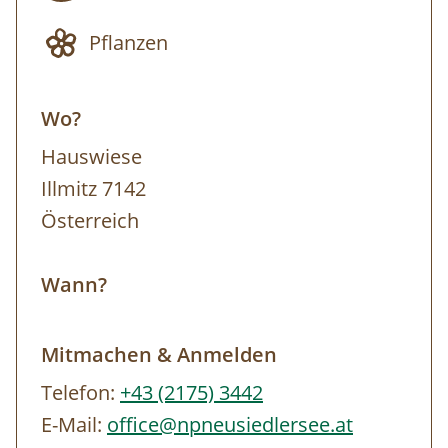
Vogelbeobachtungen zu machen. Treffpunkt
Pflanzen
der Tour ist beim Nationalparkzentrum. Von
hier aus können entsprechende
Wo?
Exkursionspunkte mit dem PKW angefahren
werden (eigener PKW nicht zwingend
Hauswiese
erforderlich), die Exkursion findet
Illmitz 7142
grundsätzlich aber zu Fuß statt. Ausrüstung:
Österreich
Festes Schuhwerk, dem Wetter angepasste
Kleidung (Sonnen-, Regen- und/oder
Wann?
Windschutz), Trinkflasche, falls vorhanden
Fernglas Anmeldung bis spätestens 16 Uhr
Mitmachen & Anmelden
des Vortages. Die Tour findet bei jedem
Telefon:
+43 (2175) 3442
Wetter statt. Wir behalten uns das Recht vor,
E-Mail:
office@npneusiedlersee.at
den Inhalt der Tour flexibel zu gestalten und