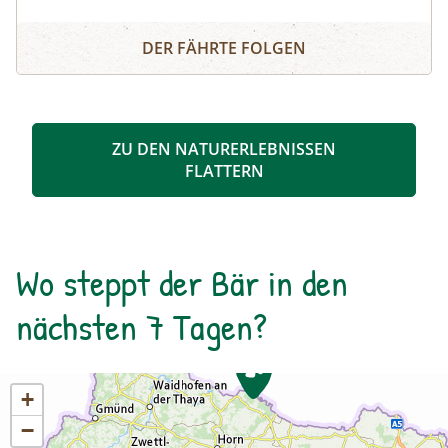
erklärt ein:eine Biosphärenpark-Ranger:in ganz
Mein 1. Gipfel in den Nockbergen
nebenbei die Wunder der Natur am Wegesrand,
DER FÄHRTE FOLGEN
während sie gemeinsam bis zu Ihrem 1. Gipfel in
den Nockbergen wandern. Ideal für Familien, um
bei Kindern die Freude an der Bewegung und
Neugierde für die Natur zu wecken.
ZU DEN NATURERLEBNISSEN
FLATTERN
Wo steppt der Bär in den
nächsten 7 Tagen?
+
−