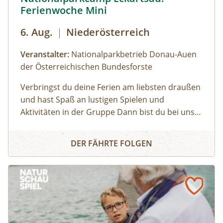
Ferienwoche Mini
6. Aug.
|
Niederösterreich
Veranstalter:
Nationalparkbetrieb Donau-Auen
der Österreichischen Bundesforste
Verbringst du deine Ferien am liebsten draußen
und hast Spaß an lustigen Spielen und
Aktivitäten in der Gruppe Dann bist du bei uns
genau richtig! Unsere Ferienwoche Mini bietet
Nationalparkcamp Eckartsau: Ferienwoche Mini
spannende Expeditionen in den Auwald, viel
DER FÄHRTE FOLGEN
Raum zum Toben und Spielen, gemütliches
Lagerfeuer und zahlreiche weitere
Highlights.Gemeinsam mit unseren
Nationalpark-Rangerinnen und -Rangern
entdeckst du bei Ausflügen die Donau-Auen,
erfährst spielerisch Wissenswertes über Tiere