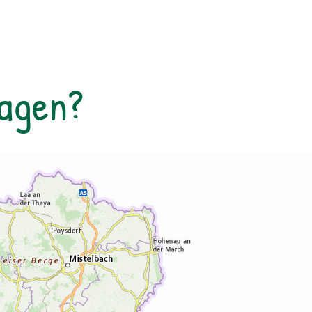
Besucherinnen und Besuchern zugänglich
gemacht und erklärt. So können
beispielsweise Deckungsbau des
Tauernfensters und Gesteinsaufschlüsse
nachvollziehbar veranschaulicht werden.
Tagen?
Derzeit kann man auch die Vernissage
„Innenleben“ von Künstler Mag. art. Michael
Alexander Seywald in den Stollen des
Bergwerks bestaunen. zur
Detailinformation September 2025