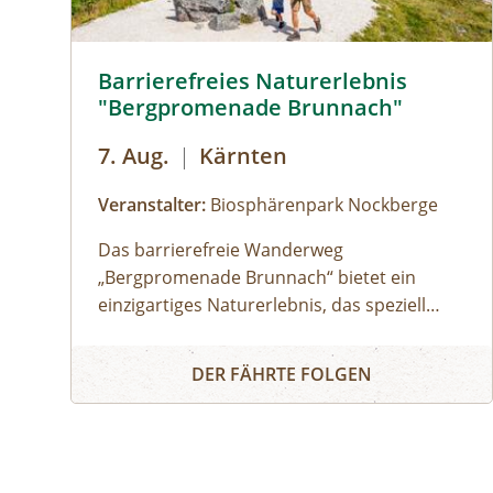
Barrierefreies Naturerelbnis © Michael Stabenthei
Barrierefreies Naturerlebnis
"Bergpromenade Brunnach"
7. Aug.
|
Kärnten
Veranstalter:
Biosphärenpark Nockberge
Das barrierefreie Wanderweg
„Bergpromenade Brunnach“ bietet ein
einzigartiges Naturerlebnis, das speziell
darauf ausgerichtet ist auch Menschen mit
Barrierefreies Naturerlebnis "Bergpromenade Bru
Mobilitätseinschränkungen oder Familien
DER FÄHRTE FOLGEN
mit Kinderwägen die Schönheit der Alm
näherzubringen. Ein besonderes Highlight
ist der Speicklehrpfad entlang der
Promenade. Gemeinsam mit einem/einer