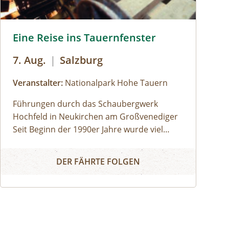
Eine Reise ins Tauernfenster © Siehe Veranstalter
Eine Reise ins Tauernfenster
7. Aug.
|
Salzburg
Veranstalter:
Nationalpark Hohe Tauern
Führungen durch das Schaubergwerk
Hochfeld in Neukirchen am Großvenediger
Seit Beginn der 1990er Jahre wurde viel
Arbeit investiert, um das alte Bergwerk in
Eine Reise ins Tauernfenster
eine Erlebnisausstellung umzubauen. Die
DER FÄHRTE FOLGEN
Attraktion unter Tage bietet spannende
Einblicke in die alpine Geologie und in die
Geschichte des Nationalparks. Das
Schaubergwerk, eine Rarität in den Hohen
Tauern, wird durch Führungen den