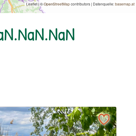
Leaflet | ©
OpenStreetMap
contributors
|
Datenquelle:
basemap.at
NaN.NaN.NaN
l