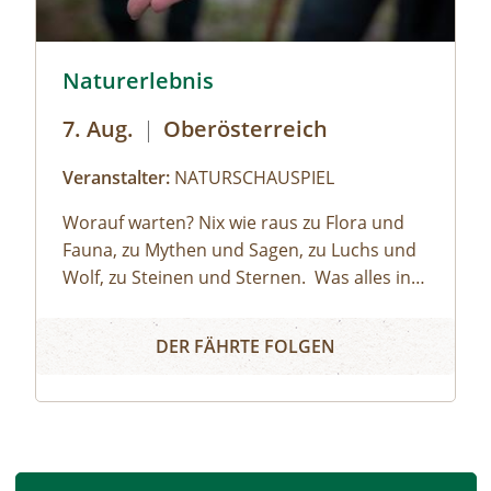
ner
© Helena Wimmer
Naturerlebnis
7. Aug.
|
Oberösterreich
Veranstalter:
NATURSCHAUSPIEL
Worauf warten? Nix wie raus zu Flora und
Fauna, zu Mythen und Sagen, zu Luchs und
Wolf, zu Steinen und Sternen.⁠ ⁠ Was alles in
der Natur steckt und wie das Leben darin
Naturerlebnis
spielt: Das wissen die NATURSCHAUSPIEL
DER FÄHRTE FOLGEN
nnach"
Guides. Als Naturvermittler:innen verstehen
sie es, Groß und Klein die Augen für die
kleinen und⁠ großen Wunder der Natur zu
öffnen.⁠ ⁠NATURSCHAUSPIEL ist
Oberösterreichs Plattform für