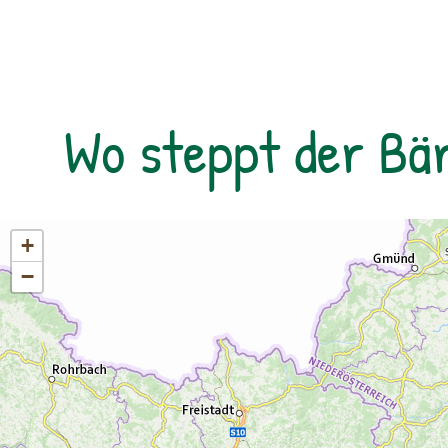
Biosphärenpark-Ranger: in erkunden Sie
diesen Weg und erfahren die Bedeutung
und Einzigartigkeit der heimischen
Speikpflanze.
Wo steppt der Bä
+
−