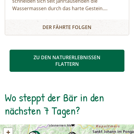
schneiden sich seit Jahrtausenden die
Wassermassen durch das harte Gestein.
Dadurch sind sehenswerte Erosionsformen,
Schösswendklamm und Hintersee
Kolke und kleine Wasserfälle entstanden. Der
DER FÄHRTE FOLGEN
Klamm folgend geht es weiter bis zum Hintersee
und Sie erfahren Wissenswertes über Flora und
Fauna im hinteren Felbertal. An der Nordseite
des Sees führt der Rundweg auf eine Anhöhe
ZU DEN NATURERLEBNISSEN
mit Blick über den Talschluss mit seinen
FLATTERN
imposanten Felswänden, in denen sich Gämsen
tummeln. Der Rückweg erfolgt auf derselben
Strecke. zur Detailinformation
Wo steppt der Bär in den
nächsten 7 Tagen?
+