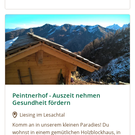
Urlaub am Bauernhof: Peintnerhof - Auszeit nehmen Ges
Peintnerhof - Auszeit nehmen
Urlaub am Bauernhof: Peintnerhof - Auszeit nehmen 
Gesundheit fördern
Liesing im Lesachtal
Komm an in unserem kleinen Paradies! Du
wohnst in einem gemütlichen Holzblockhaus, in