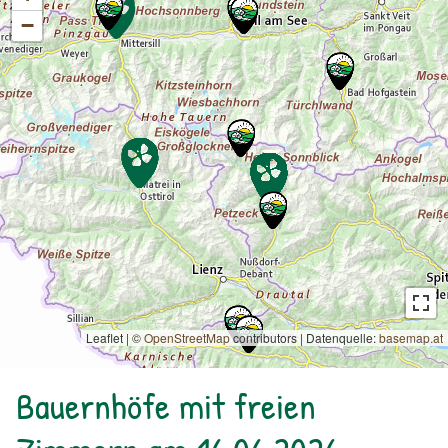
−
Leaflet | ©
OpenStreetMap
contributors
|
Datenquelle:
basemap.at
Bauernhöfe mit freien