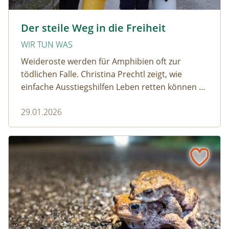
amphibien_team © christinaprechtl
Der steile Weg in die Freiheit
WIR TUN WAS
Weideroste werden für Amphibien oft zur
tödlichen Falle. Christina Prechtl zeigt, wie
einfache Ausstiegshilfen Leben retten können –
pragmatisch, wirksam und ohne großen
29.01.2026
Aufwand.
Wenn der Weiderost zur Falle wird