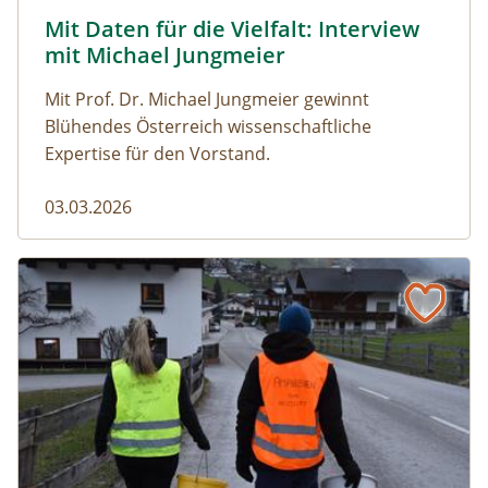
Mit Daten für die Vielfalt: Interview
Naturmagazin: Mit Daten für die Vielfalt: Interview mi
mit Michael Jungmeier
Mit Prof. Dr. Michael Jungmeier gewinnt
Blühendes Österreich wissenschaftliche
Expertise für den Vorstand.
03.03.2026
Der steile Weg in die Freiheit