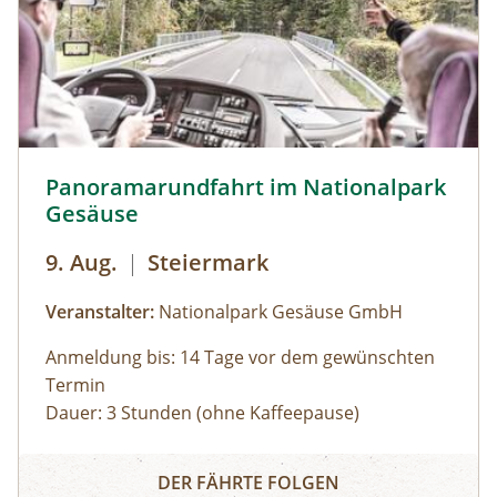
Panoramarundfahrt im Nationalpark Gesäuse © Siehe Ve
Panoramarundfahrt im Nationalpark
Gesäuse
9. Aug.
|
Steiermark
Veranstalter:
Nationalpark Gesäuse GmbH
Anmeldung bis: 14 Tage vor dem gewünschten
Termin
Dauer: 3 Stunden (ohne Kaffeepause)
Zu den schönsten Plätzen im Nationalpark
Panoramarundfahrt im Nationalpark Gesäuse
Gesäuse mit Nationalpark Ranger:in – wilde
DER FÄHRTE FOLGEN
Natur und besondere Orte.