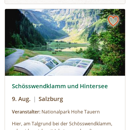
Gruppen mit eigenem Reisebus
Bus muss gestellt werden. Auf Wunsch ist eine
Kaffeepause im Nationalpark Pavillon
Gstatterboden möglich (nicht im Preis
inkludiert, muss selbst organisiert
werden).Wetterfeste Bekleidung und festes
Schuhwerk für Zwischenstopps ist
empfehlenswert.
Schösswendklamm und Hintersee © Siehe Veranstalter
Schösswendklamm und Hintersee
9. Aug.
|
Salzburg
Veranstalter:
Nationalpark Hohe Tauern
Hier, am Talgrund bei der Schösswendklamm,