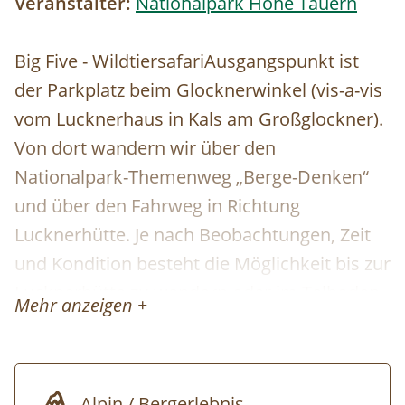
Veranstalter:
Nationalpark Hohe Tauern
Big Five - WildtiersafariAusgangspunkt ist
der Parkplatz beim Glocknerwinkel (vis-a-vis
vom Lucknerhaus in Kals am Großglockner).
Von dort wandern wir über den
Nationalpark-Themenweg „Berge-Denken“
und über den Fahrweg in Richtung
Lucknerhütte. Je nach Beobachtungen, Zeit
und Kondition besteht die Möglichkeit bis zur
Lucknerhütte zu wandern oder im Talboden
Mehr anzeigen +
des Ködnitztales zu verweilen und auf der
gegenüberliegenden Seite des
Ködnitzbaches zurückzuwandern.
Alpin / Bergerlebnis