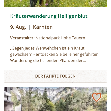
Kräuterwanderung Heiligenblut © Siehe Veranstalter
Kräuterwanderung Heiligenblut
9. Aug.
|
Kärnten
Veranstalter:
Nationalpark Hohe Tauern
„Gegen jedes Wehwehchen ist ein Kraut
gewachsen“ - entdecken Sie bei einer geführten
Wanderung die heilenden Pflanzen der
Kräuterwand in Heiligenblut. Dieser sonnige
Kräuterwanderung Heiligenblut
Steilhang oberhalb der Möllschlucht beherbergt
DER FÄHRTE FOLGEN
seltene Kräuter, die sonst nur in Felsspalten
wachsen. Erfahren Sie Spannendes über ihre
Wirkung und Anwendung.