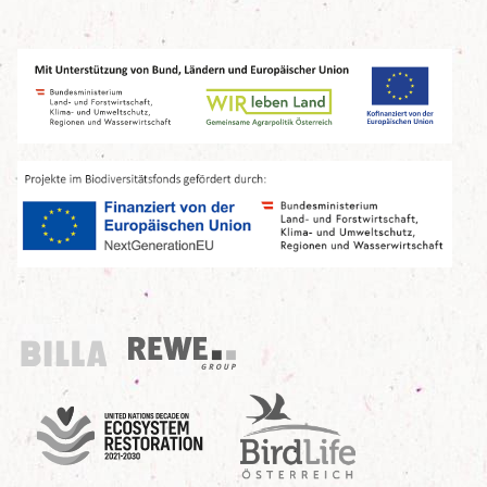
Billa
REWE Group
UN Decade
Birdlife