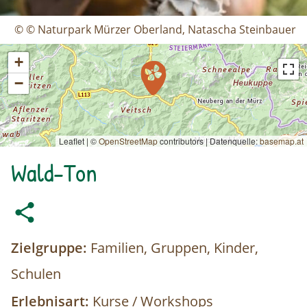
© © Naturpark Mürzer Oberland, Natascha Steinbauer
+
−
Leaflet | ©
OpenStreetMap
contributors
|
Datenquelle:
basemap.at
Wald-Ton
Zielgruppe:
Familien, Gruppen, Kinder,
Schulen
Erlebnisart:
Kurse / Workshops