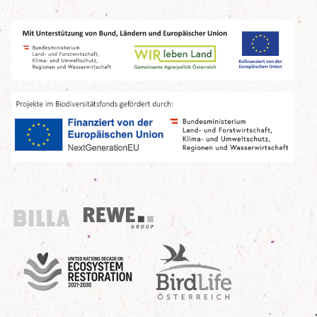
Billa
REWE Group
UN Decade
Birdlife