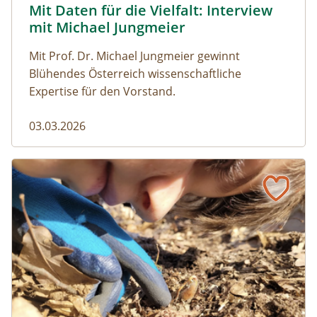
Mit Daten für die Vielfalt: Interview
Naturmagazin: Mit Daten für die Vielfalt: Interview mi
mit Michael Jungmeier
Mit Prof. Dr. Michael Jungmeier gewinnt
Blühendes Österreich wissenschaftliche
Expertise für den Vorstand.
03.03.2026
Allianz im Weinviertel: Kinder, Eicheln und ein bunter Vog