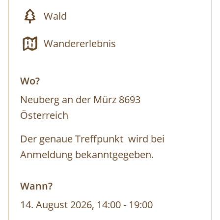
Rhythmus, nehmen wahr, sind ganz bei
Wald
uns. An diesem Tag geht es nicht darum ein
„perfektes Kunstwerk“ zu erschaffen – der
Wandererlebnis
Ton bleibt am Ende des Tages im Wald.
Wo?
Ausrüstung:
Waldtaugliches Schuhwerk,
gute Jause, Sitz- oder Liegeunterlage, evtl.
Neuberg an der Mürz 8693
Schürze ( Ton lässt sich aber sehr gut
Österreich
auswaschen)
Der genaue Treffpunkt wird bei
Teilnehmer :
max. 8 Personen
Anmeldung bekanntgegeben.
Wann?
14. August 2026, 14:00
-
19:00