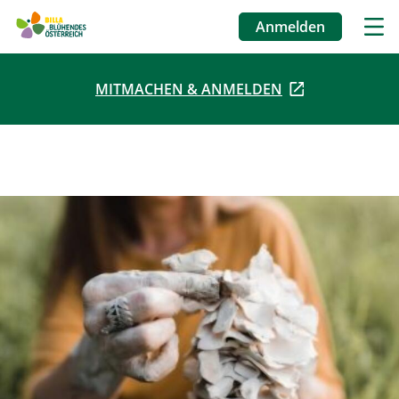
Anmelden
Benutzermenü
MITMACHEN & ANMELDEN
Direkt
zum
Inhalt