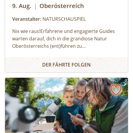
9. Aug.
|
Oberösterreich
Veranstalter:
NATURSCHAUSPIEL
Nix wie raus!Erfahrene und engagierte Guides
warten darauf, dich in die grandiose Natur
Oberösterreichs (ent)führen zu
dürfen:Haifischzähne finden, Brennnessel essen,
Naturerlebnis
Alpakas versorgen, Wassermonster fangen,
DER FÄHRTE FOLGEN
Fährtenlesen lernen, Höhlen erforschen, Honig
ernten, Pilze bestimmen, Probeklettern am Fels
und noch vieles mehr: Auf unserer Website
findest du alle Angebote, flexibel buchbar zum
Wunschtermin.So geht's:⁠Melde dich zu einem
Termin aus dem Veranstaltungskalender an
oder organisiere dein privates
NATURSCHAUSPIEL: Jede Tour kann auf Anfrage
zu individuell vereinbarten Terminen