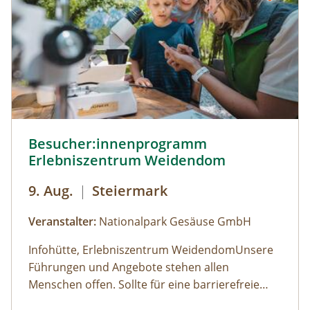
(Voranmeldung erforderlich). Am
Samstag, Sonntag, jeweils 10:00 bis 18:00 Uhr
Veranstaltungsort befindet sich ein
rollstuhlgerechtes WC. Kosten für
Forschungsprogramme (11:00, 14:00 und 16:00
Uhr): Erwachsene: € 7,00Kinder und Jugendliche
bis 15 Jahre: € 5,00Familienkarte (max. 4
Personen): € 12,00
Besucher:innenprogramm Erlebniszentrum Weidendom ©
Besucher:innenprogramm
Erlebniszentrum Weidendom
9. Aug.
|
Steiermark
Veranstalter:
Nationalpark Gesäuse GmbH
Infohütte, Erlebniszentrum WeidendomUnsere
Führungen und Angebote stehen allen
Menschen offen. Sollte für eine barrierefreie
Teilnahme eine besondere Form der
Öffnungszeiten: (der Weidendom ist ganzjährig