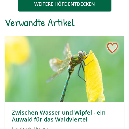
WEITERE HÖFE ENTDECKEN
ihnen spazieren, entspannt in einer der
Hängematten, oder spaziert durch unseren
Verwandte Artikel
hauseigenen Märchenwald.
Zwischen Wasser und Wipfel - ein Auwald für das Waldvie
© David Sandler
Zwischen Wasser und Wipfel - ein
Auwald für das Waldviertel
Stephanie Fischer