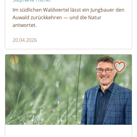
Im südlichen Waldviertel lässt ein Jungbauer den
Auwald zurückkehren — und die Natur
antwortet.
20.04.2026
Naturmagazin: Mit Daten für die Vielfalt: Interview mit M
Mit Daten für die Vielfalt: Interview mit Michael Jungmeier
© Robert Harson