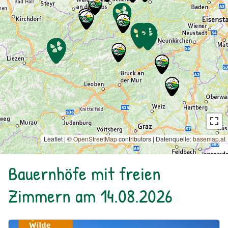
Leaflet | ©
OpenStreetMap
contributors
|
Datenquelle:
basemap.at
Bauernhöfe mit freien
Zimmern am 14.08.2026
Urlaub am Bauernhof: Bio Bauernhof Kurzeck