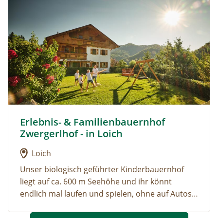
kleinen Besucher haben wir einen Spielplatz vor
dem Haus sowie viele Tretfahrzeuge. Für noch
mehr Einsamkeit empfehlen wir unser ruhigen
Ecken am Hofgelände bzw. die unzählichen
Wander- und Spazierwege in unserem Tal.
Erlebnis- & Familienbauernhof
Urlaub am Bauernhof: Erlebnis- & Familienbauernhof Z
Zwergerlhof - in Loich
Loich
Unser biologisch geführter Kinderbauernhof
liegt auf ca. 600 m Seehöhe und ihr könnt
endlich mal laufen und spielen, ohne auf Autos
und Straße aufzupassen. Kuschelt mit vielen
unserer Tiere oder geht sogar mit einigen von