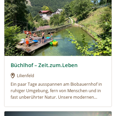
Büchlhof – Zeit.zum.Leben
Urlaub am Bauernhof: Büchlhof – Zeit.zum.Leben
Lilienfeld
Ein paar Tage ausspannen am Biobauernhof in
ruhiger Umgebung, fern von Menschen und in
fast unberührter Natur. Unsere modernen
Ferienwohnungen befinden sich in einem
eigenen Gästehaus direkt am Hof. Für unsere
Urlaub am Bauernhof: Erlebnis- & Familienbauernhof Zwer