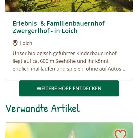
Erlebnis- & Familienbauernhof
Urlaub am Bauernhof: Erlebnis- & Familienbauernhof Z
Zwergerlhof - in Loich
Loich
Unser biologisch geführter Kinderbauernhof
liegt auf ca. 600 m Seehöhe und ihr könnt
endlich mal laufen und spielen, ohne auf Autos
und Straße aufzupassen. Kuschelt mit vielen
unserer Tiere oder geht sogar mit einigen von
WEITERE HÖFE ENTDECKEN
ihnen spazieren, entspannt in einer der
Hängematten, oder spaziert durch unseren
Verwandte Artikel
hauseigenen Märchenwald.
Zwischen Wasser und Wipfel - ein Auwald für das Waldvie