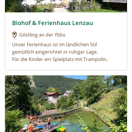
Biohof & Ferienhaus Lenzau
Urlaub am Bauernhof: Biohof & Ferienhaus Lenzau
Göstling an der Ybbs
Unser Ferienhaus ist im ländlichen Stil
gemütlich eingerichtet in ruhiger Lage.
Für die Kinder ein Spielplatz mit Trampolin,
Schaukel, Rutsche, Wasserrutsch für heiße Tage,
Schwebebalken, Reck, 2 Go-Kard......
Urlaub am Bauernhof: Büchlhof – Zeit.zum.Leben
In Göstling, im
Ybbstaler Solebad
ausspannen,
in der großzügigen Saunaanlage relaxen, oder
im Freien schwimmen
Wandern in den
Göstlinger Alpen
durch viele
Schluchten und Almen.
Die
Erlebniswelt Mendlingtal
erkunden, einzige
funktionstüchtige Triftanlage Mitteleuropas