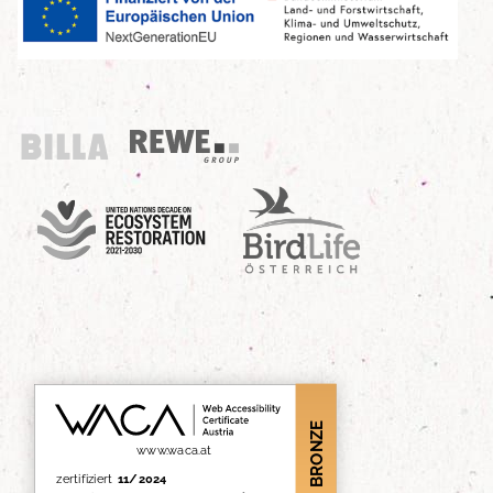
Billa
REWE Group
UN Decade
Birdlife