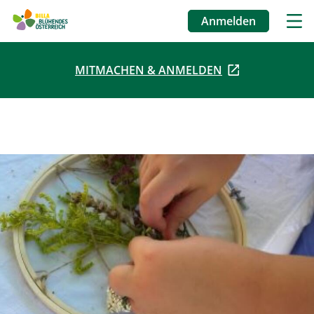
Anmelden
Benutzermenü
MITMACHEN & ANMELDEN
Direkt
zum
Inhalt