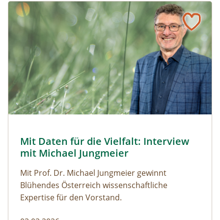
Naturmagazin: Mit Daten für die Vielfalt: Interview mit M
Mit Daten für die Vielfalt: Interview mit Michael Jungmeier
© Robert Harson
Mit Daten für die Vielfalt: Interview
Naturmagazin: Mit Daten für die Vielfalt: Interview mi
mit Michael Jungmeier
Mit Prof. Dr. Michael Jungmeier gewinnt
Blühendes Österreich wissenschaftliche
Expertise für den Vorstand.