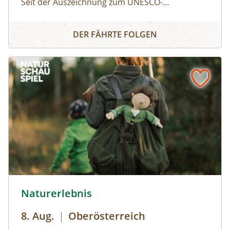
Seit der Auszeichnung zum UNESCO-
Weltnaturerbe ist der Nationalpark Kalkalpen
UNESCO-Welterbe Tour: Wildnistrail Buchensteig
Teil eines europaweiten Projekts zum Schutz der
DER FÄHRTE FOLGEN
letzten verbliebenen Buchenurwälder. Diese
uralten Wälder mit ihrer Vielfalt an
Lebensräumen sind ein Naturschatz. Hier finden
Urwaldarten, wie der Alpenbockkäfer und der
Weißrückenspecht, ein Zuhause.
© Robert Maybach
Naturerlebnis
8. Aug.
|
Oberösterreich