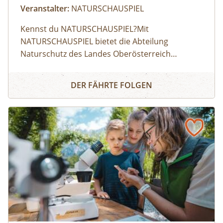
Veranstalter:
NATURSCHAUSPIEL
Kennst du NATURSCHAUSPIEL?⁠Mit
NATURSCHAUSPIEL bietet die Abteilung
Naturschutz des Landes Oberösterreich
Angebote für Erlebnisse in der Natur, die
Naturerlebnis
gleichzeitig Wissen über den Wert und den
DER FÄHRTE FOLGEN
Schutz der Natur vermitteln. ⁠⁠Finde dein
Highlight!⁠Aktuell kannst du aus 200 geführten
Touren in ganz Oberösterreich wählen: Egal ob
Lamatour, Flussexpedition, Pflanzenworkshops
oder Bergerlebnis – es ist für jede Altersgruppe
etwas dabei.⁠⁠So geht's:⁠Melde dich zu einem
Termin aus dem Veranstaltungskalender an
oder organisiere dein privates
NATURSCHAUSPIEL: Jede Tour kann auf Anfrage
zu individuell vereinbarten Terminen
durchgeführt werden. ⁠