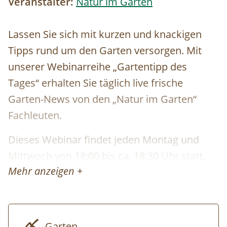
Veranstalter:
Natur im Garten
Lassen Sie sich mit kurzen und knackigen
Tipps rund um den Garten versorgen. Mit
unserer Webinarreihe „Gartentipp des
Tages“ erhalten Sie täglich live frische
Garten-News v​​on den „Natur im Garten“
Fachleuten.
Dieses Webinar findet jeden Montag und
Mittwoch von 18:00 bis ca. 18:30 Uhr statt.
Mehr anzeigen +
DATUM und THEMA:
Montag, 14.04.2025 18:00 Uhr
Monilia: erkennen, vorbeugen und
Garten