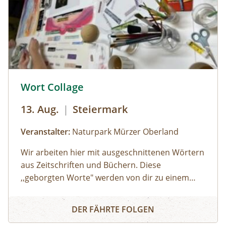
Jesuitengarten machen.Dauer: 2
StundenKosten: Erwachsene € 14,- | Kinder (6-
14 Jahre) € 10,- | gratis mit der Sommercard
© © Naturpark Mürzer Oberland
Wort Collage
13. Aug.
|
Steiermark
Veranstalter:
Naturpark Mürzer Oberland
Wir arbeiten hier mit ausgeschnittenen Wörtern
aus Zeitschriften und Büchern. Diese
,,geborgten Worte" werden von dir zu einem
individuellen Text neu zusammengesetzt. Die
Wort Collage
Worte können herumgeschoben oder
DER FÄHRTE FOLGEN
zurechtgeschnitten werden, bis eine für dich