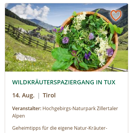
stimmige Essenz davon übrig bleibt. Durch diese
Collagetechnik entstehen Bilder im Kopf. Diese
Bilder und momentane Gefühle können im
Anschluss mit unterschiedlichen Materealien
auf Papier gemalt werden. Der zuvor
entstandene Text wird als Abschluss auf das
gemalte Bild geklebt.
© © Hochgebirgs-Naturpark Zillertaler Alpen
WILDKRÄUTERSPAZIERGANG IN TUX
14. Aug.
|
Tirol
Veranstalter:
Hochgebirgs-Naturpark Zillertaler
Alpen
Geheimtipps für die eigene Natur-Kräuter-