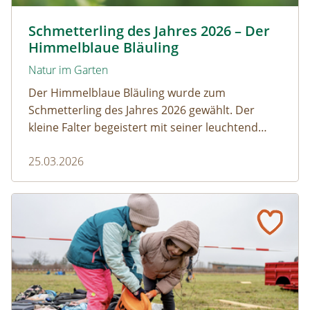
Himmelblauer Bläuling © Anton Kroh | schmetterlingsap
Schmetterling des Jahres 2026 – Der
Himmelblaue Bläuling
Natur im Garten
Der Himmelblaue Bläuling wurde zum
Schmetterling des Jahres 2026 gewählt. Der
kleine Falter begeistert mit seiner leuchtend
blauen Färbung und einem faszinierenden
25.03.2026
Zusammenspiel mit Ameisen.
Gumpoldskirchen: Ein Klassenzimmer unter Obstbäume