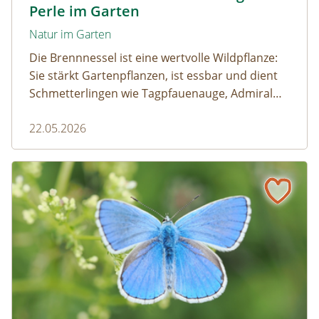
Perle im Garten
Natur im Garten
Die Brennnessel ist eine wertvolle Wildpflanze:
Sie stärkt Gartenpflanzen, ist essbar und dient
Schmetterlingen wie Tagpfauenauge, Admiral
und andere als wichtige Raupenfutterpflanze.
22.05.2026
Wer sie im Garten stehen lässt, fördert die
Artenvielfalt.
Schmetterling des Jahres 2026 – Der Himmelblaue Bläuli