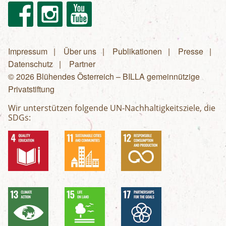
Facebook
Instagram
Youtube
Impressum
Über uns
Publikationen
Presse
Fußzeilenmenü
Datenschutz
Partner
© 2026 Blühendes Österreich – BILLA gemeinnützige
Privatstiftung
Wir unterstützen folgende UN-Nachhaltigkeitsziele, die
SDGs: