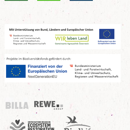
Billa
REWE Group
UN Decade
Birdlife