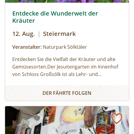
Sölker Jesuitengarten - Kräuterlehr- und Schaugarten © 
Entdecke die Wunderwelt der
Kräuter
12. Aug.
|
Steiermark
Veranstalter:
Naturpark Sölktäler
Entdecken Sie die Vielfalt der Kräuter und alte
Gemüsesorten.Der Jesuitengarten im Innenhof
von Schloss Großsölk ist als Lehr- und
Schaugarten anerkannt. Neben Blumen
Entdecke die Wunderwelt der Kräuter
gedeihen hier viele Heil- und Gewürzkräuter
DER FÄHRTE FOLGEN
sowie neue und alte, in Vergessenheit geratene
Gemüsesorten. Während die Erwachsenen an
der Kräuterführung mit Martha teilnehmen,
können die Kinder bei einer Kinderführung
einen lustigen Streifzug durch den