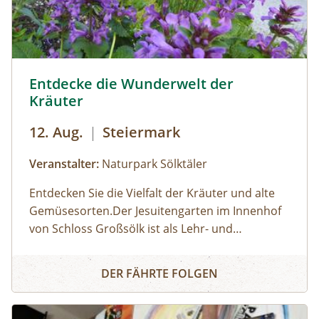
Sölker Jesuitengarten - Kräuterlehr- und Schaugarten © 
Entdecke die Wunderwelt der
Kräuter
12. Aug.
|
Steiermark
Veranstalter:
Naturpark Sölktäler
Entdecken Sie die Vielfalt der Kräuter und alte
Gemüsesorten.Der Jesuitengarten im Innenhof
von Schloss Großsölk ist als Lehr- und
Schaugarten anerkannt. Neben Blumen
Entdecke die Wunderwelt der Kräuter
gedeihen hier viele Heil- und Gewürzkräuter
DER FÄHRTE FOLGEN
sowie neue und alte, in Vergessenheit geratene
Gemüsesorten. Während die Erwachsenen an
der Kräuterführung mit Martha teilnehmen,