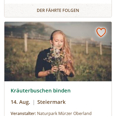
individuellen Text neu zusammengesetzt. Die
Wort Collage
Worte können herumgeschoben oder
DER FÄHRTE FOLGEN
zurechtgeschnitten werden, bis eine für dich
stimmige Essenz davon übrig bleibt. Durch diese
Collagetechnik entstehen Bilder im Kopf. Diese
Bilder und momentane Gefühle können im
Anschluss mit unterschiedlichen Materealien
auf Papier gemalt werden. Der zuvor
entstandene Text wird als Abschluss auf das
gemalte Bild geklebt.
© Naturpark Mürzer Oberland, nixxipixx.com
Kräuterbuschen binden
14. Aug.
|
Steiermark
Veranstalter:
Naturpark Mürzer Oberland