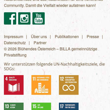
Community. Damit die Vielfalt wieder aufatmen kann!
Facebook
Instagram
Youtube
Impressum
Über uns
Publikationen
Presse
Fußzeilenmenü
Datenschutz
Partner
© 2026 Blühendes Österreich – BILLA gemeinnützige
Privatstiftung
Wir unterstützen folgende UN-Nachhaltigkeitsziele, die
SDGs: