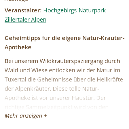
Veranstalter:
Hochgebirgs-Naturpark
Zillertaler Alpen
Geheimtipps für die eigene Natur-Kräuter-
Apotheke
Bei unserem Wildkräuterspaziergang durch
Wald und Wiese entlocken wir der Natur im
Tuxertal die Geheimnisse über die Heilkräfte
der Alpenkräuter. Diese tolle Natur-
Apotheke ist vor unserer Haustür. Der
richtige Sammelzeitpunkt wird von den
Mehr anzeigen +
Jahreszeiten bestimmt. Zu jeder Zeit sind
wahre Schätze zu fi nden. Wir besprechen