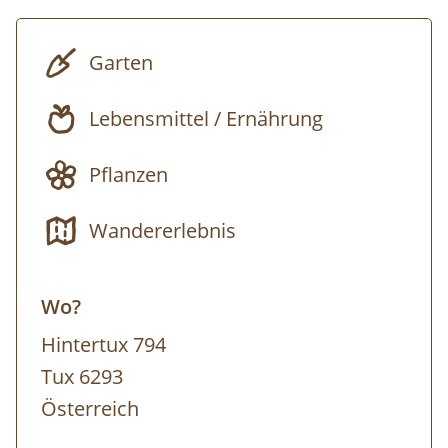
altes Wissen von Kräutern, Baum-Harzen
und Wurzeln und entdecken die vielfältigen
Garten
Anwendungs- und
Verarbeitungsmöglichkeiten. Vom
Lebensmittel / Ernährung
Treffpunkt aus geht´s in Richtung Bichlalm.
Pflanzen
BUCH-TIPP:
Gottfried Hochgruber:
Heilkräuter, Die Apotheke der Natur
– Im
Wandererlebnis
Naturparkhaus im Bergsteigerdorf Ginzling
und in der Tyrolia Mayrhofen erhältllich!
Wo?
Anmeldung:
Hintertux 794
https://www.myzillertal.at/de/products/wildkr
Tux 6293
in-tux
Österreich