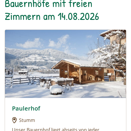
Bauernhöfe mit freien
Zimmern am 14.08.2026
Urlaub am Bauernhof: Paulerhof
Paulerhof
Urlaub am Bauernhof: Paulerhof
Stumm
Unser
Bauernhof liegt abseits von jeder