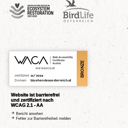
UN Decade
Birdlife