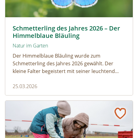
Himmelblauer Bläuling © Anton Kroh | schmetterlingsap
Schmetterling des Jahres 2026 – Der
Himmelblaue Bläuling
Natur im Garten
Der Himmelblaue Bläuling wurde zum
Schmetterling des Jahres 2026 gewählt. Der
kleine Falter begeistert mit seiner leuchtend
blauen Färbung und einem faszinierenden
25.03.2026
Zusammenspiel mit Ameisen.
Gumpoldskirchen: Ein Klassenzimmer unter Obstbäume