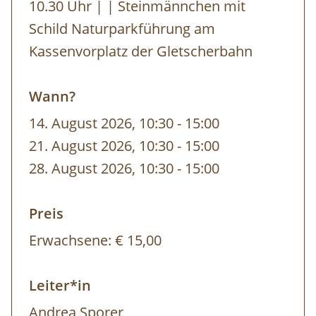
Gut zu wissen:
10.30 Uhr | | Steinmännchen mit
Schild Naturparkführung am
Charakter: Einfache Wanderung mit 200m
Kassenvorplatz der Gletscherbahn
Höhenunterschied
Dauer: ca. 4,5 Std.; davon 2 Std. reine Gehzeit
Wann?
14. August 2026, 10:30
-
bis
15:00
Termine: jeden FR von 12.6. - 28.8.
21. August 2026, 10:30
-
bis
15:00
Treffpunkt: 10.30 Uhr | | Steinmännchen mit
28. August 2026, 10:30
-
bis
15:00
Schild Naturparkführung am Kassenvorplatz
der Gletscherbahn
Preis
Unkostenbeitrag: Erwachsene € 15,00 Gäste
Erwachsene:
€ 15,00
der Naturpark-Partnerbetriebe kostenlos!
Leiter*in
Allgemeines:
Andrea Sporer