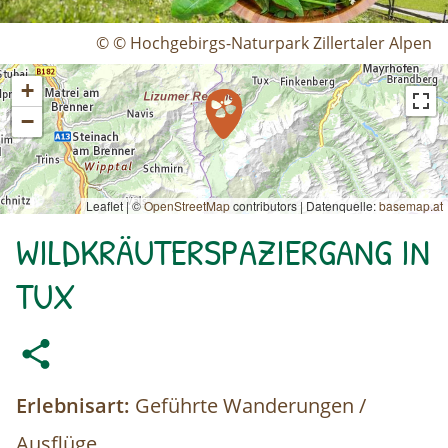
© © Hochgebirgs-Naturpark Zillertaler Alpen
+
−
Leaflet | ©
OpenStreetMap
contributors
|
Datenquelle:
basemap.at
WILDKRÄUTERSPAZIERGANG IN
TUX
Erlebnisart:
Geführte Wanderungen /
Ausflüge