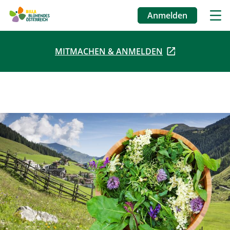
Anmelden
Benutzermenü
MITMACHEN & ANMELDEN
Direkt
zum
Inhalt