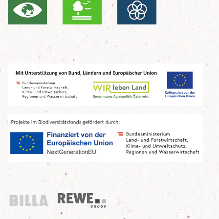
Billa
REWE Group