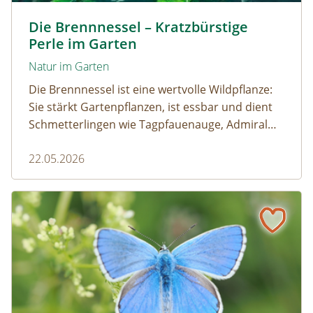
Kleine Brennnessel © VISKA / www.shutterstock.com
Die Brennnessel – Kratzbürstige
Perle im Garten
Natur im Garten
Die Brennnessel ist eine wertvolle Wildpflanze:
Sie stärkt Gartenpflanzen, ist essbar und dient
Schmetterlingen wie Tagpfauenauge, Admiral
und andere als wichtige Raupenfutterpflanze.
22.05.2026
Wer sie im Garten stehen lässt, fördert die
Artenvielfalt.
Schmetterling des Jahres 2026 – Der Himmelblaue Bläuli