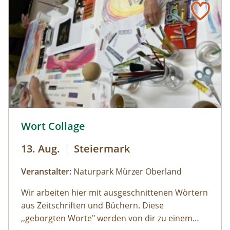
können die Kinder bei einer Kinderführung
einen lustigen Streifzug durch den
Jesuitengarten machen.Dauer: 2
StundenKosten: Erwachsene € 14,- | Kinder (6-
14 Jahre) € 10,- | gratis mit der Sommercard
© © Naturpark Mürzer Oberland
Wort Collage
13. Aug.
|
Steiermark
Veranstalter:
Naturpark Mürzer Oberland
Wir arbeiten hier mit ausgeschnittenen Wörtern
aus Zeitschriften und Büchern. Diese
,,geborgten Worte" werden von dir zu einem